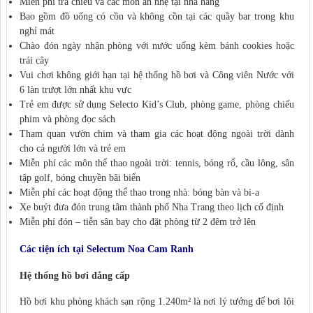
Miễn phí trà chiều và các món ăn nhẹ tại nhà hàng
Bao gồm đồ uống có cồn và không cồn tại các quầy bar trong khu
nghỉ mát
Chào đón ngày nhận phòng với nước uống kèm bánh cookies hoặc
trái cây
Vui chơi không giới hạn tại hệ thống hồ bơi và Công viên Nước với
6 làn trượt lớn nhất khu vực
Trẻ em được sử dụng Selecto Kid’s Club, phòng game, phòng chiếu
phim và phòng đọc sách
Tham quan vườn chim và tham gia các hoạt động ngoài trời dành
cho cả người lớn và trẻ em
Miễn phí các môn thể thao ngoài trời: tennis, bóng rổ, cầu lông, sân
tập golf, bóng chuyền bãi biển
Miễn phí các hoạt động thể thao trong nhà: bóng bàn và bi-a
Xe buýt đưa đón trung tâm thành phố Nha Trang theo lịch cố định
Miễn phí đón – tiễn sân bay cho đặt phòng từ 2 đêm trở lên
Các tiện ích tại Selectum Noa Cam Ranh
Hệ thống hồ bơi đẳng cấp
Hồ bơi khu phòng khách sạn rộng 1.240m² là nơi lý tưởng để bơi lội