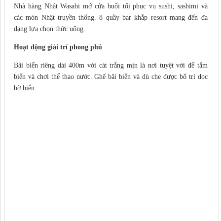
Nhà hàng Nhật Wasabi mở cửa buổi tối phục vụ sushi, sashimi và
các món Nhật truyền thống. 8 quầy bar khắp resort mang đến đa
dạng lựa chọn thức uống.
Hoạt động giải trí phong phú
Bãi biển riêng dài 400m với cát trắng mịn là nơi tuyệt vời để tắm
biển và chơi thể thao nước. Ghế bãi biển và dù che được bố trí dọc
bờ biển.