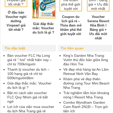
Ở đâu bán
Voucher nghỉ
Coupon du
Voucher
dưỡng
lịch giá rẻ –
Serena Resort
Giải đáp thắc
Vinpearl giá
Thỏa đam mê
Hòa Bình !
mắc: Voucher
tốt nhất ?
khám phá thế
Bảng giá +
du lịch là gì ?
giới tuyệt vời
Ưu đãi mới
nhất
Tin đặc biệt
Tin liên quan
Bán voucher FLC Hạ Long
King’s Garden Nha Trang:
giá rẻ “ hot” nhất hiện nay –
Vườn thú độc bản giữa lòng
chỉ từ 700k/người
đảo Hòn Tre
Thanh lý voucher du lịch –
Vẻ đẹp nhà hàng tại An Lâm
100 hạng giá rẻ chỉ từ
Retreat Ninh Vân Bay
500k/người/đêm
Khám phá vẻ đẹp thiên
Giải đáp thắc mắc: Voucher
đường cùng Tour Mini Beach
du lịch là gì ?
Nha Trang
Bật mí cách săn voucher
Trải nghiệm tắm bùn khoáng
FLC Quy Nhơn giá rẻ bất
nóng I Resort Nha Trang
ngờ
Combo Wyndham Garden
Lợi ích của việc mua voucher
Cam Ranh 2N1Đ – Trọn gói
du lịch Nha Trang giá rẻ
tiện ích