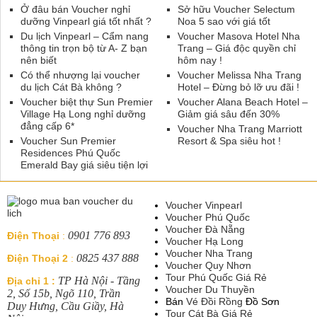
Ở đâu bán Voucher nghỉ
Sở hữu Voucher Selectum
dưỡng Vinpearl giá tốt nhất ?
Noa 5 sao với giá tốt
Du lịch Vinpearl – Cẩm nang
Voucher Masova Hotel Nha
thông tin trọn bộ từ A- Z bạn
Trang – Giá độc quyền chỉ
nên biết
hôm nay !
Có thể nhượng lại voucher
Voucher Melissa Nha Trang
du lịch Cát Bà không ?
Hotel – Đừng bỏ lỡ ưu đãi !
Voucher biệt thự Sun Premier
Voucher Alana Beach Hotel –
Village Hạ Long nghỉ dưỡng
Giảm giá sâu đến 30%
đẳng cấp 6*
Voucher Nha Trang Marriott
Voucher Sun Premier
Resort & Spa siêu hot !
Residences Phú Quốc
Emerald Bay giá siêu tiện lợi
Voucher Vinpearl
Voucher Phú Quốc
Voucher Đà Nẵng
0901 776 893
Điện Thoại
:
Voucher Hạ Long
Voucher Nha Trang
0825 437 888
Điện Thoại 2
:
Voucher Quy Nhơn
Tour Phú Quốc Giá Rẻ
TP Hà Nội - Tầng
Địa chỉ 1 :
Voucher Du Thuyền
2, Số 15b, Ngõ 110, Trần
Bán
Vé Đồi Rồng
Đồ Sơn
Duy Hưng, Cầu Giầy, Hà
Tour Cát Bà Giá Rẻ