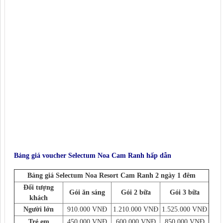
Bảng giá voucher Selectum Noa Cam Ranh hấp dẫn
Bảng giá Selectum Noa Resort Cam Ranh 2 ngày 1 đêm
Đối tượng
Gói ăn sáng
Gói 2 bữa
Gói 3 bữa
khách
Người lớn
910.000 VNĐ
1.210.000 VNĐ
1.525.000 VNĐ
Trẻ em
450.000 VNĐ
600.000 VNĐ
850.000 VNĐ