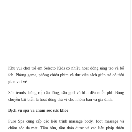
Khu vui chơi trẻ em Selecto Kids có nhiều hoạt động sáng tạo và bổ
ích. Phòng game, phòng chiếu phim và thư viện sách giúp trẻ có thời
gian vui vẻ.
Sân tennis, bóng rổ, cầu lông, sân golf và bi-a đều miễn phí. Bóng
chuyền bãi biển là hoạt động thú vị cho nhóm bạn và gia đình.
Dịch vụ spa và chăm sóc sức khỏe
Pure Spa cung cấp các liệu trình massage body, foot massage và
chăm sóc da mặt. Tắm bùn, tắm thảo dược và các liệu pháp thiên