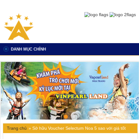
DANH MỤC CHÍNH
Trang chủ
»
Sở hữu Voucher Selectum Noa 5 sao với giá tốt