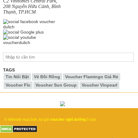
C2 Vinhomes Central Park,
208 Nguyễn Hữu Cảnh, Bình
Thạnh, TP.HCM
TAGS
Tin Nổi Bật
Vé Đồi Rồng
Voucher Flamingo Giá Rẻ
Voucher Flc
Voucher Sun Group
Voucher Vinpearl
© Website mua bán, ký gửi
voucher nghỉ dưỡng
5 sao