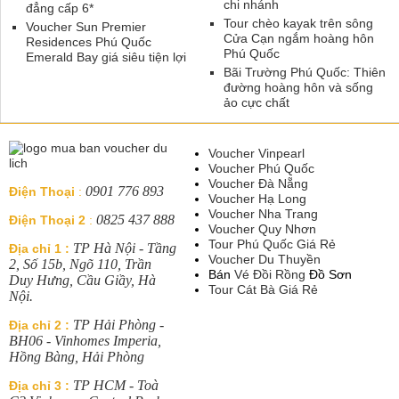
chi nhánh
đẳng cấp 6*
Tour chèo kayak trên sông
Voucher Sun Premier
Cửa Cạn ngắm hoàng hôn
Residences Phú Quốc
Phú Quốc
Emerald Bay giá siêu tiện lợi
Bãi Trường Phú Quốc: Thiên
đường hoàng hôn và sống
ảo cực chất
Voucher Vinpearl
Voucher Phú Quốc
Voucher Đà Nẵng
0901 776 893
Điện Thoại
:
Voucher Hạ Long
Voucher Nha Trang
0825 437 888
Điện Thoại 2
:
Voucher Quy Nhơn
Tour Phú Quốc Giá Rẻ
TP Hà Nội - Tầng
Địa chỉ 1 :
Voucher Du Thuyền
2, Số 15b, Ngõ 110, Trần
Bán
Vé Đồi Rồng
Đồ Sơn
Duy Hưng, Cầu Giầy, Hà
Tour Cát Bà Giá Rẻ
Nội.
TP Hải Phòng -
Địa chỉ 2 :
BH06 - Vinhomes Imperia,
Hồng Bàng, Hải Phòng
TP HCM - Toà
Địa chỉ 3 :