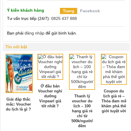
Ý kiến khách hàng
Trang
Facebook
Tư vấn trực tiếp (24/7):
0825 437 888
Bạn phải
đăng nhập
để gửi bình luận.
Tin nổi bật
Ở đâu bán
Voucher nghỉ
Coupon du
dưỡng
Thanh lý
lịch giá rẻ –
Giải đáp thắc
Vinpearl giá
voucher du
Thỏa đam mê
mắc: Voucher
tốt nhất ?
lịch – 100
khám phá thế
du lịch là gì ?
hạng giá rẻ
giới tuyệt vời
chỉ từ
500k/người/
đêm