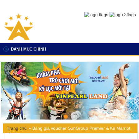
DANH MỤC CHÍNH
Trang chủ
»
Bảng giá voucher SunGroup Premier & Ks Marriot
giá rẻ