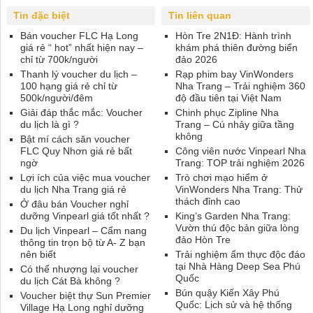
Tin đặc biệt
Tin liên quan
Bán voucher FLC Hạ Long
Hòn Tre 2N1Đ: Hành trình
giá rẻ “ hot” nhất hiện nay –
khám phá thiên đường biển
chỉ từ 700k/người
đảo 2026
Thanh lý voucher du lịch –
Rạp phim bay VinWonders
100 hạng giá rẻ chỉ từ
Nha Trang – Trải nghiệm 360
500k/người/đêm
độ đầu tiên tại Việt Nam
Giải đáp thắc mắc: Voucher
Chinh phục Zipline Nha
du lịch là gì ?
Trang – Cú nhảy giữa tầng
không
Bật mí cách săn voucher
FLC Quy Nhơn giá rẻ bất
Công viên nước Vinpearl Nha
ngờ
Trang: TOP trải nghiệm 2026
Lợi ích của việc mua voucher
Trò chơi mạo hiểm ở
du lịch Nha Trang giá rẻ
VinWonders Nha Trang: Thử
thách đỉnh cao
Ở đâu bán Voucher nghỉ
dưỡng Vinpearl giá tốt nhất ?
King’s Garden Nha Trang:
Vườn thú độc bản giữa lòng
Du lịch Vinpearl – Cẩm nang
đảo Hòn Tre
thông tin trọn bộ từ A- Z bạn
nên biết
Trải nghiệm ẩm thực độc đáo
tại Nhà Hàng Deep Sea Phú
Có thể nhượng lại voucher
Quốc
du lịch Cát Bà không ?
Bún quậy Kiến Xây Phú
Voucher biệt thự Sun Premier
Quốc: Lịch sử và hệ thống
Village Hạ Long nghỉ dưỡng