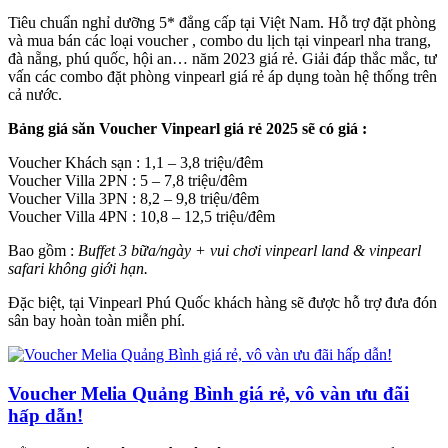
Tiêu chuẩn nghỉ dưỡng 5* đẳng cấp tại Việt Nam. Hỗ trợ đặt phòng
và mua bán các loại voucher , combo du lịch tại vinpearl nha trang,
đà nẵng, phú quốc, hội an… năm 2023 giá rẻ. Giải đáp thắc mắc, tư
vấn các combo đặt phòng vinpearl giá rẻ áp dụng toàn hệ thống trên
cả nước.
Bảng giá săn Voucher Vinpearl giá rẻ 2025 sẽ có giá :
Voucher Khách sạn : 1,1 – 3,8 triệu/đêm
Voucher Villa 2PN : 5 – 7,8 triệu/đêm
Voucher Villa 3PN : 8,2 – 9,8 triệu/đêm
Voucher Villa 4PN : 10,8 – 12,5 triệu/đêm
Bao gồm :
Buffet 3 bữa/ngày + vui chơi vinpearl land & vinpearl
safari không giới hạn.
Đặc biệt, tại Vinpearl Phú Quốc khách hàng sẽ được hỗ trợ đưa đón
sân bay hoàn toàn miễn phí.
Voucher Melia Quảng Bình giá rẻ, vô vàn ưu đãi
hấp dẫn!