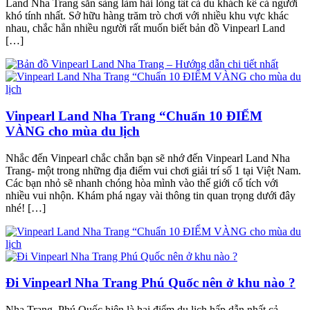
Land Nha Trang sẵn sàng làm hài lòng tất cả du khách kể cả người
khó tính nhất. Sở hữu hàng trăm trò chơi với nhiều khu vực khác
nhau, chắc hẳn nhiều người rất muốn biết bản đồ Vinpearl Land
[…]
Vinpearl Land Nha Trang “Chuẩn 10 ĐIỂM
VÀNG cho mùa du lịch
Nhắc đến Vinpearl chắc chắn bạn sẽ nhớ đến Vinpearl Land Nha
Trang- một trong những địa điểm vui chơi giải trí số 1 tại Việt Nam.
Các bạn nhỏ sẽ nhanh chóng hòa mình vào thế giới cổ tích với
nhiều vui nhộn. Khám phá ngay vài thông tin quan trọng dưới đây
nhé! […]
Đi Vinpearl Nha Trang Phú Quốc nên ở khu nào ?
Nha Trang, Phú Quốc hiện là hai điểm du lịch hấp dẫn nhất cả