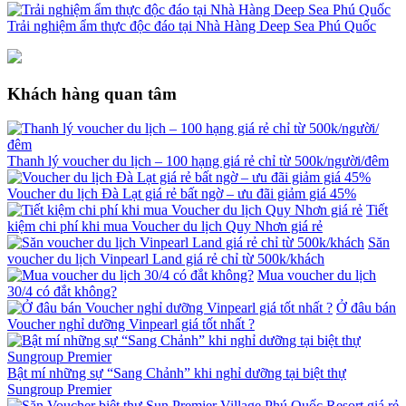
Trải nghiệm ẩm thực độc đáo tại Nhà Hàng Deep Sea Phú Quốc
Khách hàng quan tâm
Thanh lý voucher du lịch – 100 hạng giá rẻ chỉ từ 500k/người/đêm
Voucher du lịch Đà Lạt giá rẻ bất ngờ – ưu đãi giảm giá 45%
Tiết
kiệm chi phí khi mua Voucher du lịch Quy Nhơn giá rẻ
Săn
voucher du lịch Vinpearl Land giá rẻ chỉ từ 500k/khách
Mua voucher du lịch
30/4 có đắt không?
Ở đâu bán
Voucher nghỉ dưỡng Vinpearl giá tốt nhất ?
Bật mí những sự “Sang Chảnh” khi nghỉ dưỡng tại biệt thự
Sungroup Premier