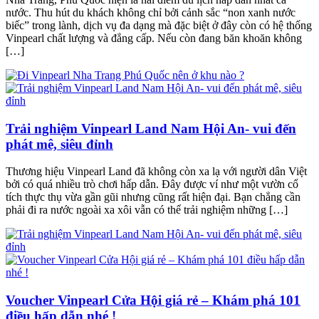
nước. Thu hút du khách không chỉ bởi cảnh sắc “non xanh nước
biếc” trong lành, dịch vụ đa dạng mà đặc biệt ở đây còn có hệ thống
Vinpearl chất lượng và đẳng cấp. Nếu còn đang băn khoăn không
[…]
Trải nghiệm Vinpearl Land Nam Hội An- vui đến
phát mê, siêu đỉnh
Thương hiệu Vinpearl Land đã không còn xa lạ với người dân Việt
bởi có quá nhiều trò chơi hấp dẫn. Đây được ví như một vườn cổ
tích thực thụ vừa gần gũi nhưng cũng rất hiện đại. Bạn chẳng cần
phải đi ra nước ngoài xa xôi vẫn có thể trải nghiệm những […]
Voucher Vinpearl Cửa Hội giá rẻ – Khám phá 101
điều hấp dẫn nhé !