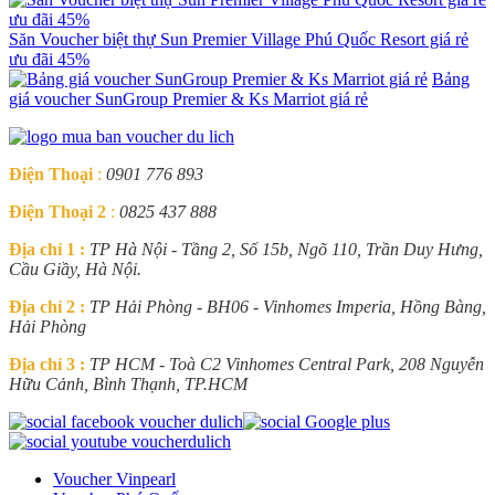
Săn Voucher biệt thự Sun Premier Village Phú Quốc Resort giá rẻ
ưu đãi 45%
Bảng
giá voucher SunGroup Premier & Ks Marriot giá rẻ
Điện Thoại
:
0901 776 893
Điện Thoại 2
:
0825 437 888
Địa chỉ 1 :
TP Hà Nội - Tầng 2, Số 15b, Ngõ 110, Trần Duy Hưng,
Cầu Giầy, Hà Nội.
Địa chỉ 2 :
TP Hải Phòng - BH06 - Vinhomes Imperia, Hồng Bàng,
Hải Phòng
Địa chỉ 3 :
TP HCM - Toà C2 Vinhomes Central Park, 208 Nguyễn
Hữu Cảnh, Bình Thạnh, TP.HCM
Voucher Vinpearl