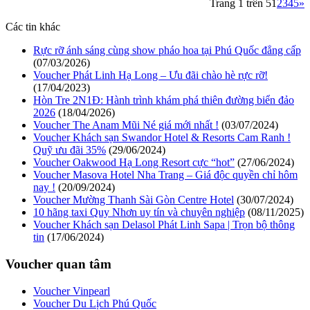
Trang 1 trên 5
1
2
3
4
5
»
Các tin khác
Rực rỡ ánh sáng cùng show pháo hoa tại Phú Quốc đẳng cấp
(07/03/2026)
Voucher Phát Linh Hạ Long – Ưu đãi chào hè rực rỡ!
(17/04/2023)
Hòn Tre 2N1Đ: Hành trình khám phá thiên đường biển đảo
2026
(18/04/2026)
Voucher The Anam Mũi Né giá mới nhất !
(03/07/2024)
Voucher Khách sạn Swandor Hotel & Resorts Cam Ranh !
Quỹ ưu đãi 35%
(29/06/2024)
Voucher Oakwood Hạ Long Resort cực “hot”
(27/06/2024)
Voucher Masova Hotel Nha Trang – Giá độc quyền chỉ hôm
nay !
(20/09/2024)
Voucher Mường Thanh Sài Gòn Centre Hotel
(30/07/2024)
10 hãng taxi Quy Nhơn uy tín và chuyên nghiệp
(08/11/2025)
Voucher Khách sạn Delasol Phát Linh Sapa | Trọn bộ thông
tin
(17/06/2024)
Voucher quan tâm
Voucher Vinpearl
Voucher Du Lịch Phú Quốc