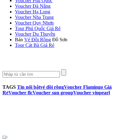
Voucher Phú Quốc
Voucher Đà Nẵng
Voucher Hạ Long
Voucher Nha Trang
Voucher Quy Nhơn
Tour Phú Quốc Giá Rẻ
Voucher Du Thuyền
Bán
Vé Đồi Rồng
Đồ Sơn
Tour Cát Bà Giá Rẻ
TAGS
Tin nổi bật
vé đồi rồng
Voucher Flamingo Giá
Rẻ
Voucher flc
Voucher sun group
Voucher vinpearl