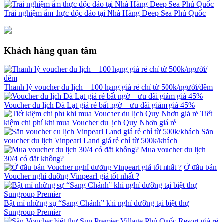
Trải nghiệm ẩm thực độc đáo tại Nhà Hàng Deep Sea Phú Quốc
Khách hàng quan tâm
Thanh lý voucher du lịch – 100 hạng giá rẻ chỉ từ 500k/người/đêm
Voucher du lịch Đà Lạt giá rẻ bất ngờ – ưu đãi giảm giá 45%
Tiết
kiệm chi phí khi mua Voucher du lịch Quy Nhơn giá rẻ
Săn
voucher du lịch Vinpearl Land giá rẻ chỉ từ 500k/khách
Mua voucher du lịch
30/4 có đắt không?
Ở đâu bán
Voucher nghỉ dưỡng Vinpearl giá tốt nhất ?
Bật mí những sự “Sang Chảnh” khi nghỉ dưỡng tại biệt thự
Sungroup Premier