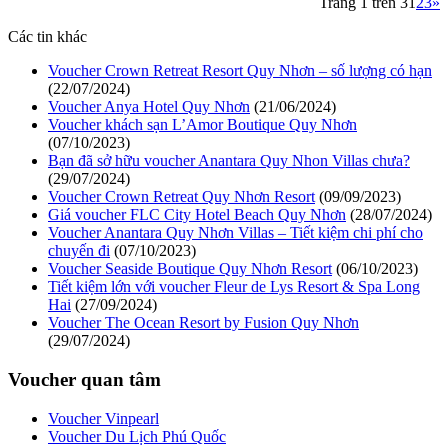
Trang 1 trên 3
1
2
3
»
Các tin khác
Voucher Crown Retreat Resort Quy Nhơn – số lượng có hạn
(22/07/2024)
Voucher Anya Hotel Quy Nhơn
(21/06/2024)
Voucher khách sạn L’Amor Boutique Quy Nhơn
(07/10/2023)
Bạn đã sở hữu voucher Anantara Quy Nhon Villas chưa?
(29/07/2024)
Voucher Crown Retreat Quy Nhơn Resort
(09/09/2023)
Giá voucher FLC City Hotel Beach Quy Nhơn
(28/07/2024)
Voucher Anantara Quy Nhơn Villas – Tiết kiệm chi phí cho
chuyến đi
(07/10/2023)
Voucher Seaside Boutique Quy Nhơn Resort
(06/10/2023)
Tiết kiệm lớn với voucher Fleur de Lys Resort & Spa Long
Hai
(27/09/2024)
Voucher The Ocean Resort by Fusion Quy Nhơn
(29/07/2024)
Voucher quan tâm
Voucher Vinpearl
Voucher Du Lịch Phú Quốc