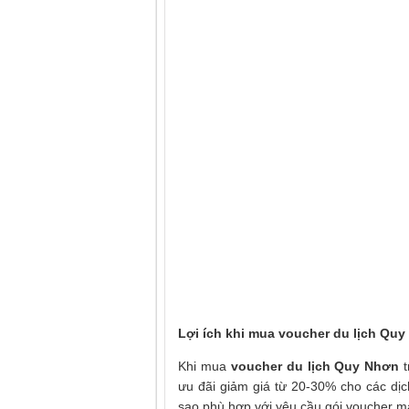
Lợi ích khi mua voucher du lịch Qu
Khi mua
voucher du lịch
Quy Nhơn
t
ưu đãi giảm giá từ 20-30% cho các dị
sao phù hợp với yêu cầu gói voucher m