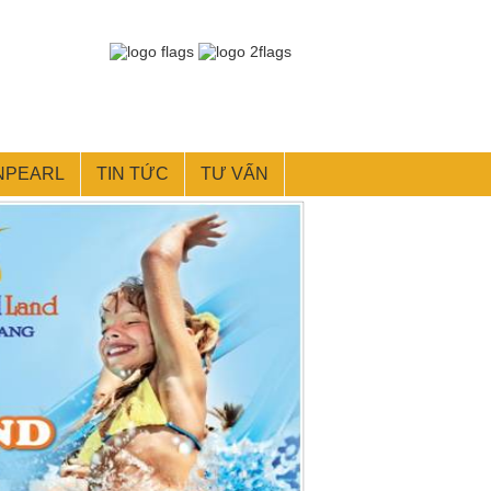
NPEARL
TIN TỨC
TƯ VẤN