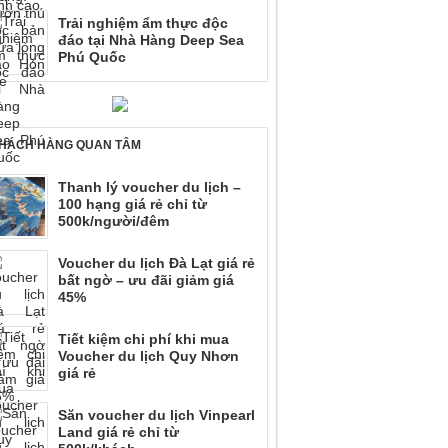
Trải nghiệm ẩm thực độc
đáo tại Nhà Hàng Deep Sea
Phú Quốc
HÁCH HÀNG QUAN TÂM
Thanh lý voucher du lịch –
100 hạng giá rẻ chỉ từ
500k/người/đêm
Voucher du lịch Đà Lạt giá rẻ
bất ngờ – ưu đãi giảm giá
45%
Tiết kiệm chi phí khi mua
Voucher du lịch Quy Nhơn
giá rẻ
Săn voucher du lịch Vinpearl
Land giá rẻ chỉ từ