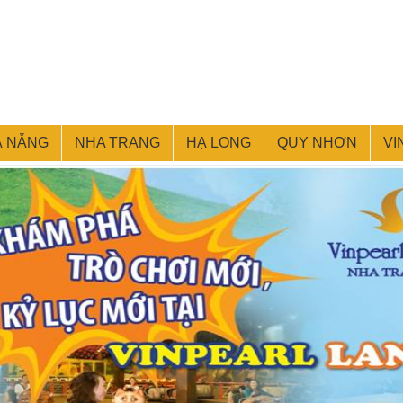
À NẴNG
NHA TRANG
HẠ LONG
QUY NHƠN
VI