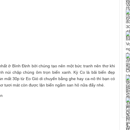
nhất ở Bình Định bởi chúng tạo nên một bức tranh nên thơ khi
h núi chập chùng ôm trọn biển xanh. Kỳ Co là bãi biển đẹp
ần mất 30p từ Eo Gió di chuyển bằng ghe hay ca-nô thì bạn có
sơ tươi mát còn được lặn biển ngắm san hô nữa đấy nhé.