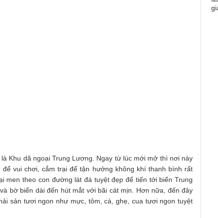
 là Khu dã ngoại Trung Lương. Ngay từ lúc mới mở thì nơi này
để vui chơi, cắm trại để tận hưởng không khí thanh bình rất
ại men theo con đường lát đá tuyệt đẹp để tiến tới biển Trung
và bờ biển dài đến hút mắt với bãi cát mịn. Hơn nữa, đến đây
i sản tươi ngon như mực, tôm, cá, ghẹ, cua tươi ngon tuyệt