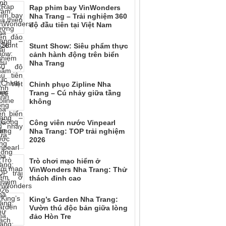
Rạp phim bay VinWonders
Nha Trang – Trải nghiệm 360
độ đầu tiên tại Việt Nam
Stunt Show: Siêu phẩm thực
cảnh hành động trên biển
Nha Trang
Chinh phục Zipline Nha
Trang – Cú nhảy giữa tầng
không
Công viên nước Vinpearl
Nha Trang: TOP trải nghiệm
2026
Trò chơi mạo hiểm ở
VinWonders Nha Trang: Thử
thách đỉnh cao
King’s Garden Nha Trang:
Vườn thú độc bản giữa lòng
đảo Hòn Tre