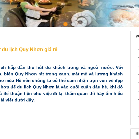
Voucher du lịch Quy Nhơn giá rẻ
V
r du lịch Quy Nhơn giá rẻ
ịch hấp dẫn thu hút du khách trong và ngoài nước. Với
p, biển Quy Nhơn rất trong xanh, mát mẻ và lượng khách
o mùa Hè nên chúng ta có thể cảm nhận trọn vẹn vẻ đẹp
 hợp để du lịch Quy Nhơn là vào cuối xuân đầu hè, khi đó
 để thuận tiện cho việc đi lại thăm quan thì hãy tìm hiểu
i viết dưới đây.
H