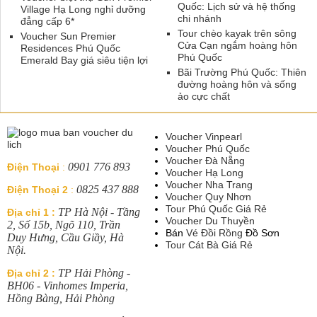
Quốc: Lịch sử và hệ thống
Village Hạ Long nghỉ dưỡng
chi nhánh
đẳng cấp 6*
Tour chèo kayak trên sông
Voucher Sun Premier
Cửa Cạn ngắm hoàng hôn
Residences Phú Quốc
Phú Quốc
Emerald Bay giá siêu tiện lợi
Bãi Trường Phú Quốc: Thiên
đường hoàng hôn và sống
ảo cực chất
Voucher Vinpearl
Voucher Phú Quốc
Voucher Đà Nẵng
0901 776 893
Điện Thoại
:
Voucher Hạ Long
Voucher Nha Trang
0825 437 888
Điện Thoại 2
:
Voucher Quy Nhơn
Tour Phú Quốc Giá Rẻ
TP Hà Nội - Tầng
Địa chỉ 1 :
Voucher Du Thuyền
2, Số 15b, Ngõ 110, Trần
Bán
Vé Đồi Rồng
Đồ Sơn
Duy Hưng, Cầu Giầy, Hà
Tour Cát Bà Giá Rẻ
Nội.
TP Hải Phòng -
Địa chỉ 2 :
BH06 - Vinhomes Imperia,
Hồng Bàng, Hải Phòng