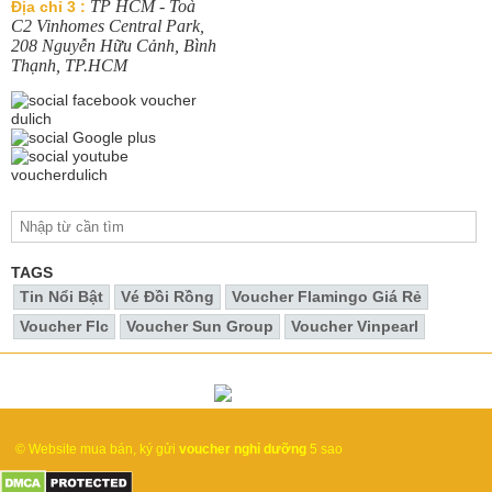
TP HCM - Toà
Địa chỉ 3 :
C2 Vinhomes Central Park,
208 Nguyễn Hữu Cảnh, Bình
Thạnh, TP.HCM
TAGS
Tin Nổi Bật
Vé Đồi Rồng
Voucher Flamingo Giá Rẻ
Voucher Flc
Voucher Sun Group
Voucher Vinpearl
© Website mua bán, ký gửi
voucher nghỉ dưỡng
5 sao