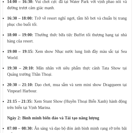
14:00 – 16:30:
Vui chơi cực đã tại Water Park với vịnh phao nổi và
đường trượt cảm giác mạnh.
16:30 – 18:00:
Trở về resort nghỉ ngơi, tắm hồ bơi và chuẩn bị trang
phục cho buổi tối.
18:00 – 19:00:
Thưởng thức bữa tiệc Buffet tối thượng hạng tại nhà
hàng của resort.
19:00 – 19:15:
Xem show Nhạc nước lung linh đầy màu sắc tại Sea
World.
19:30 – 20:10:
Mãn nhãn với siêu phẩm thực cảnh Tata Show tại
Quảng trường Thần Thoại.
20:30 – 21:10:
Dạo chơi, mua sắm và xem mini show Dragqueen tại
Vinpearl Harbour.
21:15 – 21:35:
Xem Stunt Show (Huyền Thoại Biển Xanh) hành động
trên biển tại Vịnh Marina.
Ngày 2: Bình minh biển đảo và Tái tạo năng lượng
07:00 – 08:30:
Ăn sáng và dạo bộ đón ánh bình minh rạng rỡ trên bãi