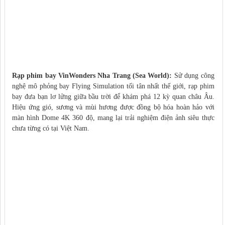
Rạp phim bay VinWonders Nha Trang (Sea World):
Sử dụng công
nghệ mô phỏng bay Flying Simulation tối tân nhất thế giới, rạp phim
bay đưa bạn lơ lửng giữa bầu trời để khám phá 12 kỳ quan châu Âu.
Hiệu ứng gió, sương và mùi hương được đồng bộ hóa hoàn hảo với
màn hình Dome 4K 360 độ, mang lại trải nghiệm điện ảnh siêu thực
chưa từng có tại Việt Nam.