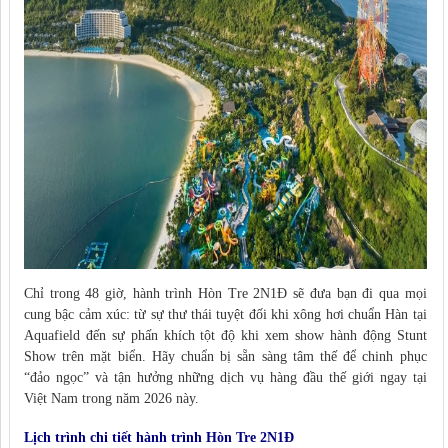
Chỉ trong 48 giờ, hành trình Hòn Tre 2N1Đ sẽ đưa bạn đi qua mọi
cung bậc cảm xúc: từ sự thư thái tuyệt đối khi xông hơi chuẩn Hàn tại
Aquafield đến sự phấn khích tột độ khi xem show hành động Stunt
Show trên mặt biển. Hãy chuẩn bị sẵn sàng tâm thế để chinh phục
“đảo ngọc” và tận hưởng những dịch vụ hàng đầu thế giới ngay tại
Việt Nam trong năm 2026 này.
Lịch trình chi tiết hành trình Hòn Tre 2N1Đ