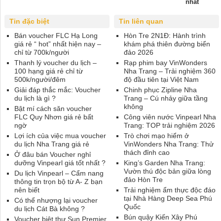
nhất
Tin đặc biệt
Tin liên quan
Bán voucher FLC Hạ Long
Hòn Tre 2N1Đ: Hành trình
giá rẻ “ hot” nhất hiện nay –
khám phá thiên đường biển
chỉ từ 700k/người
đảo 2026
Thanh lý voucher du lịch –
Rạp phim bay VinWonders
100 hạng giá rẻ chỉ từ
Nha Trang – Trải nghiệm 360
500k/người/đêm
độ đầu tiên tại Việt Nam
Giải đáp thắc mắc: Voucher
Chinh phục Zipline Nha
du lịch là gì ?
Trang – Cú nhảy giữa tầng
không
Bật mí cách săn voucher
FLC Quy Nhơn giá rẻ bất
Công viên nước Vinpearl Nha
ngờ
Trang: TOP trải nghiệm 2026
Lợi ích của việc mua voucher
Trò chơi mạo hiểm ở
du lịch Nha Trang giá rẻ
VinWonders Nha Trang: Thử
thách đỉnh cao
Ở đâu bán Voucher nghỉ
dưỡng Vinpearl giá tốt nhất ?
King’s Garden Nha Trang:
Vườn thú độc bản giữa lòng
Du lịch Vinpearl – Cẩm nang
đảo Hòn Tre
thông tin trọn bộ từ A- Z bạn
nên biết
Trải nghiệm ẩm thực độc đáo
tại Nhà Hàng Deep Sea Phú
Có thể nhượng lại voucher
Quốc
du lịch Cát Bà không ?
Bún quậy Kiến Xây Phú
Voucher biệt thự Sun Premier