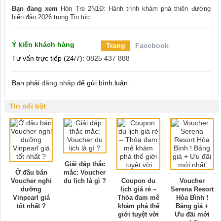
Bạn đang xem
Hòn Tre 2N1Đ: Hành trình khám phá thiên đường
biển đảo 2026
trong
Tin tức
Ý kiến khách hàng
Trang
Facebook
Tư vấn trực tiếp (24/7):
0825 437 888
Bạn phải
đăng nhập
để gửi bình luận.
Tin nổi bật
Giải đáp thắc
Ở đâu bán
mắc: Voucher
Voucher nghỉ
du lịch là gì ?
Coupon du
Voucher
dưỡng
lịch giá rẻ –
Serena Resort
Vinpearl giá
Thỏa đam mê
Hòa Bình !
tốt nhất ?
khám phá thế
Bảng giá +
giới tuyệt vời
Ưu đãi mới