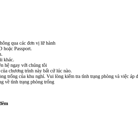
hông qua các đơn vị lữ hành
 hoặc Passport.
n.
ãi khác.
ên hệ ngay với chúng tôi
ủa chương trình này bất cứ lúc nào.
ng trống của khu nghỉ. Vui lòng kiểm tra tình trạng phòng và việc áp d
ng về tình trạng phòng trống
/ đêm