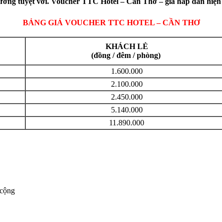
ưỡng tuyệt vời. Voucher TTC Hotel – Cần Thơ – giá hấp dẫn hiện c
BẢNG GIÁ VOUCHER
TTC HOTEL – CẦN THƠ
KHÁCH LẺ
(đồng / đêm / phòng)
1.600.000
2.100.000
2.450.000
5.140.000
11.890.000
 cộng