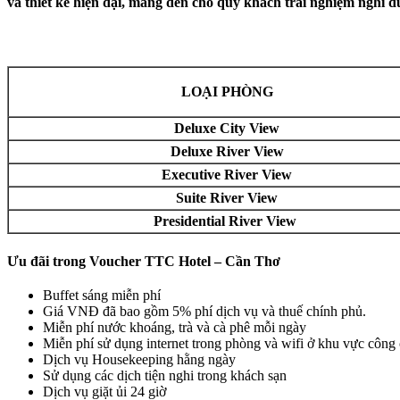
và thiết kế hiện đại, mang đến cho quý khách trải nghiệm nghỉ d
LOẠI PHÒNG
Deluxe City View
Deluxe River View
Executive River View
Suite River View
Presidential River View
Ưu đãi trong Voucher TTC Hotel – Cần Thơ
Buffet sáng miễn phí
Giá VNĐ đã bao gồm 5% phí dịch vụ và thuế chính phủ.
Miễn phí nước khoáng, trà và cà phê mỗi ngày
Miễn phí sử dụng internet trong phòng và wifi ở khu vực công
Dịch vụ Housekeeping hằng ngày
Sử dụng các dịch tiện nghi trong khách sạn
Dịch vụ giặt ủi 24 giờ