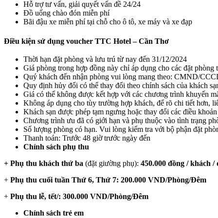
Hỗ trợ tư vấn, giải quyết vấn đề 24/24
Đồ uống chào đón miễn phí
Bãi đậu xe miễn phí tại chỗ cho ô tô, xe máy và xe đạp
Điều kiện sử dụng voucher TTC Hotel – Cần Thơ
Thời hạn đặt phòng và lưu trú từ nay đến 31/12/2024
Giá phòng trong hợp đồng này chỉ áp dụng cho các đặt phòng t
Quý khách đến nhận phòng vui lòng mang theo: CMND/CCCD
Quy định hủy đổi có thể thay đổi theo chính sách của khách sạ
Giá có thể không được kết hợp với các chương trình khuyến m
Không áp dụng cho tùy trường hợp khách, để rõ chi tiết hơn, li
Khách sạn được phép tạm ngưng hoặc thay đổi các điều khoản c
Chương trình ưu đã có giới hạn và phụ thuộc vào tình trạng phò
Số lượng
phòng
có hạn. Vui lòng kiểm tra với bộ phận đặt phò
Thanh toán: Trước 48 giờ trước ngày đến
Chính sách phụ thu
+ Phụ thu khách thứ ba
(đặt giường phụ):
450.000 đồng / khách 
+
Phụ thu cuối tuần Thứ 6, Thứ 7: 200.000 VND/Phòng/Đêm
+
Phụ thu lễ, tết/: 300.000 VND/Phòng/Đêm
Chính sách trẻ em