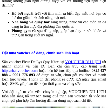
hưởng không gian nghỉ dưỡng tuyệt vời với những tiện nghi hiện
đại như:
Hồ bơi ngoài trời
với tầm nhìn ra biển đẹp mắt, nơi bạn có
thể thư giãn dưới ánh nắng mặt trời.
Nhà hàng và quầy bar
sang trọng, phục vụ các món ăn đa
dạng từ ẩm thực địa phương đến quốc tế.
Phòng gym và spa
đẳng cấp, giúp bạn duy trì sức khỏe và
thư giãn trong suốt kỳ nghỉ.
Đặt mua voucher dễ dàng, chính sách linh hoạt
Săn voucher Fleur De Lys Quy Nhơn tại
VOUCHER DU LỊCH
rất
nhanh chóng và tiện lợi. Bạn chỉ cần truy cập trang web
https://banvoucher.com/
hoặc liên hệ trực tiếp qua hotline:
0825 437
888 – 0901 776 893
để được tư vấn, chọn gói voucher và thanh
toán trực tuyến. Thông tin đặt phòng sẽ được gửi ngay qua email
hoặc SMS, giúp bạn tiết kiệm thời gian và công sức.
Với đội ngũ tư vấn viên chuyên nghiệp, VOUCHER DU LỊCH
luôn sẵn sàng hỗ trợ bạn trong quá trình săn voucher, từ việc lựa
chọn gói phù hợp đến hướng dẫn sử dụng một cách chi tiết.