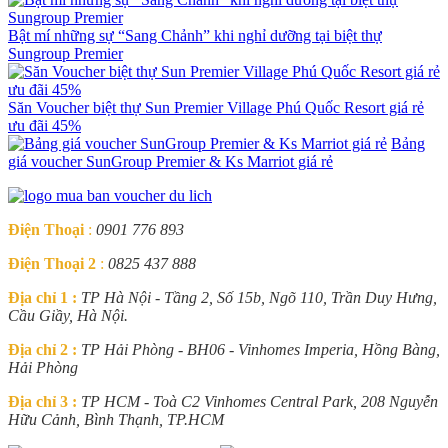
Bật mí những sự “Sang Chảnh” khi nghỉ dưỡng tại biệt thự
Sungroup Premier
Săn Voucher biệt thự Sun Premier Village Phú Quốc Resort giá rẻ
ưu đãi 45%
Bảng
giá voucher SunGroup Premier & Ks Marriot giá rẻ
Điện Thoại
:
0901 776 893
Điện Thoại 2
:
0825 437 888
Địa chỉ 1 :
TP Hà Nội - Tầng 2, Số 15b, Ngõ 110, Trần Duy Hưng,
Cầu Giầy, Hà Nội.
Địa chỉ 2 :
TP Hải Phòng - BH06 - Vinhomes Imperia, Hồng Bàng,
Hải Phòng
Địa chỉ 3 :
TP HCM - Toà C2 Vinhomes Central Park, 208 Nguyễn
Hữu Cảnh, Bình Thạnh, TP.HCM