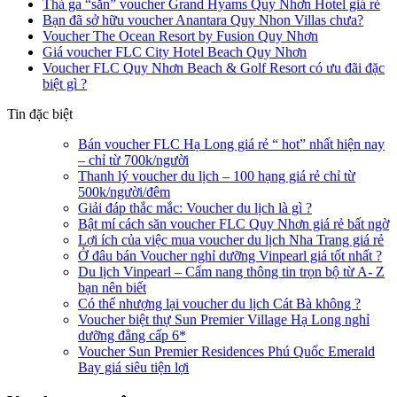
Thả ga “săn” voucher Grand Hyams Quy Nhơn Hotel giá rẻ
Bạn đã sở hữu voucher Anantara Quy Nhon Villas chưa?
Voucher The Ocean Resort by Fusion Quy Nhơn
Giá voucher FLC City Hotel Beach Quy Nhơn
Voucher FLC Quy Nhơn Beach & Golf Resort có ưu đãi đặc
biệt gì ?
Tin đặc biệt
Bán voucher FLC Hạ Long giá rẻ “ hot” nhất hiện nay
– chỉ từ 700k/người
Thanh lý voucher du lịch – 100 hạng giá rẻ chỉ từ
500k/người/đêm
Giải đáp thắc mắc: Voucher du lịch là gì ?
Bật mí cách săn voucher FLC Quy Nhơn giá rẻ bất ngờ
Lợi ích của việc mua voucher du lịch Nha Trang giá rẻ
Ở đâu bán Voucher nghỉ dưỡng Vinpearl giá tốt nhất ?
Du lịch Vinpearl – Cẩm nang thông tin trọn bộ từ A- Z
bạn nên biết
Có thể nhượng lại voucher du lịch Cát Bà không ?
Voucher biệt thự Sun Premier Village Hạ Long nghỉ
dưỡng đẳng cấp 6*
Voucher Sun Premier Residences Phú Quốc Emerald
Bay giá siêu tiện lợi