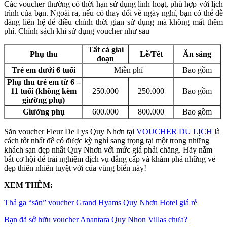
Các voucher thường có thời hạn sử dụng linh hoạt, phù hợp với lịch
trình của bạn. Ngoài ra, nếu có thay đổi về ngày nghỉ, bạn có thể dễ
dàng liên hệ để điều chỉnh thời gian sử dụng mà không mất thêm
phí. Chính sách khi sử dụng voucher như sau
Tất cả giai
Phụ thu
Lễ/Tết
Ăn sáng
đoạn
Trẻ em dưới 6 tuổi
Miễn phí
Bao gồm
Phụ thu trẻ em từ 6 –
11 tuổi (không kèm
250.000
250.000
Bao gồm
giường phụ)
Giường phụ
600.000
800.000
Bao gồm
Săn voucher Fleur De Lys Quy Nhơn tại
VOUCHER DU LỊCH
là
cách tốt nhất để có được kỳ nghỉ sang trọng tại một trong những
khách sạn đẹp nhất Quy Nhơn với mức giá phải chăng. Hãy nắm
bắt cơ hội để trải nghiệm dịch vụ đẳng cấp và khám phá những vẻ
đẹp thiên nhiên tuyệt vời của vùng biển này!
XEM THÊM:
Thả ga “săn” voucher Grand Hyams Quy Nhơn Hotel giá rẻ
Bạn đã sở hữu voucher Anantara Quy Nhon Villas chưa?