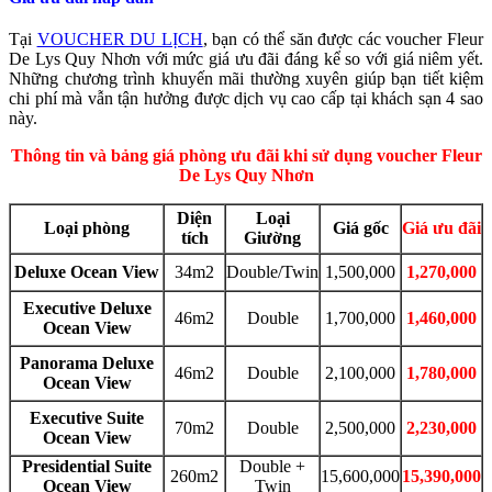
Tại
VOUCHER DU LỊCH
, bạn có thể săn được các voucher Fleur
De Lys Quy Nhơn với mức giá ưu đãi đáng kể so với giá niêm yết.
Những chương trình khuyến mãi thường xuyên giúp bạn tiết kiệm
chi phí mà vẫn tận hưởng được dịch vụ cao cấp tại khách sạn 4 sao
này.
Thông tin và bảng giá phòng ưu đãi khi sử dụng voucher Fleur
De Lys Quy Nhơn
Diện
Loại
Loại phòng
Giá gốc
Giá ưu đãi
tích
Giường
Deluxe Ocean View
34m2
Double/Twin
1,500,000
1,270,000
Executive Deluxe
46m2
Double
1,700,000
1,460,000
Ocean View
Panorama Deluxe
46m2
Double
2,100,000
1,780,000
Ocean View
Executive Suite
70m2
Double
2,500,000
2,230,000
Ocean View
Presidential Suite
Double +
260m2
15,600,000
15,390,000
Ocean View
Twin