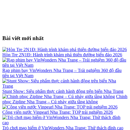
Bài viết mới nhất
Hòn Tre 2N1Đ: Hành trình khám phá thiên đường biển đảo 2026
Rạp phim bay VinWonders Nha Trang – Trải nghiệm 360 độ đầu
tiên tại Việt Nam
Stunt Show: Siêu phẩm thực cảnh hành động trên biển Nha Trang
Chinh
phục Zipline Nha Trang – Cú nhảy giữa tầng không
Công viên nước Vinpearl Nha Trang: TOP trải nghiệm 2026
Trò chơi mạo hiểm ở VinWonders Nha Trang: Thử thách đỉnh cao