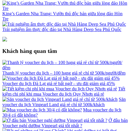
King’s Garden Nha Trang: Vườn thú độc bản giữa lòng đảo Hòn
Tre
Trải nghiệm ẩm thực độc đáo tại Nhà Hàng Deep Sea Phú Quốc
Khách hàng quan tâm
Thanh lý voucher du lịch – 100 hạng giá rẻ chỉ từ 500k/người/đêm
Voucher du lịch Đà Lạt giá rẻ bất ngờ – ưu đãi giảm giá 45%
Tiết
kiệm chi phí khi mua Voucher du lịch Quy Nhơn giá rẻ
Săn
voucher du lịch Vinpearl Land giá rẻ chỉ từ 500k/khách
Mua voucher du lịch
30/4 có đắt không?
Ở đâu bán
Voucher nghỉ dưỡng Vinpearl giá tốt nhất ?