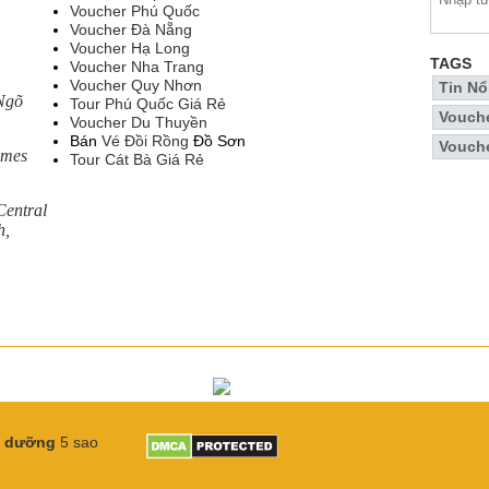
Voucher Phú Quốc
Voucher Đà Nẵng
Voucher Hạ Long
TAGS
Voucher Nha Trang
Voucher Quy Nhơn
Tin Nổ
 Ngõ
Tour Phú Quốc Giá Rẻ
Vouche
Voucher Du Thuyền
Bán
Vé Đồi Rồng
Đồ Sơn
Vouch
omes
Tour Cát Bà Giá Rẻ
entral
h,
ỉ dưỡng
5 sao