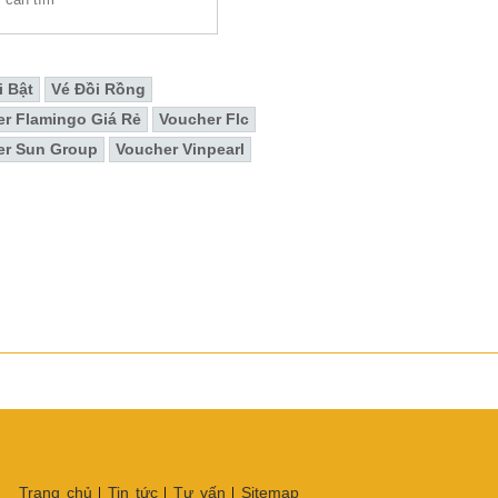
i Bật
Vé Đồi Rồng
r Flamingo Giá Rẻ
Voucher Flc
er Sun Group
Voucher Vinpearl
Trang chủ
Tin tức
Tư vấn
Sitemap