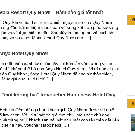
Maia Resort Quy Nhơn – Đảm bảo giá tốt nhất
V
t Quy Nhơn, tọa lạc trên bờ biển nguyên sơ của Quy Nhơn,
mang đến trải nghiệm giác quan vô song kết hợp giữa sự sang
giãn và vẻ đẹp thiên nhiên. Sau đây là tổng quan về cách khu
 này và voucher Maia Resort Quy Nhơn mà […]
Anya Hotel Quy Nhơn
m một chốn xanh tươi của cây cối hòa lẫn với hương vị gió
át thì không thể bỏ qua Anya Hotel Quy Nhơn. Vị trí đắc địa tại
biển Quy Nhơn, Anya Hotel Quy Nhơn đề cao sự thân thiện,
 Mức giá cực ưu đãi chỉ […]
ó “một không hai” từ voucher Happiness Hotel Quy
B
Hotel là điểm dừng chân khi du lịch Quy Nhơn được rất nhiều
 lựa chọn. Với vị trí sát eo gió cực chill, màu sắc chủ đạo
và trắng mũi, khách sạn nổi bật như một con tàu trên đất liền
 biệt hè này, voucher Happiness […]