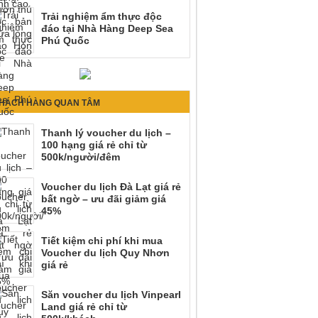
Trải nghiệm ẩm thực độc
đáo tại Nhà Hàng Deep Sea
Phú Quốc
HÁCH HÀNG QUAN TÂM
Thanh lý voucher du lịch –
100 hạng giá rẻ chỉ từ
500k/người/đêm
Voucher du lịch Đà Lạt giá rẻ
bất ngờ – ưu đãi giảm giá
45%
Tiết kiệm chi phí khi mua
Voucher du lịch Quy Nhơn
giá rẻ
Săn voucher du lịch Vinpearl
Land giá rẻ chỉ từ