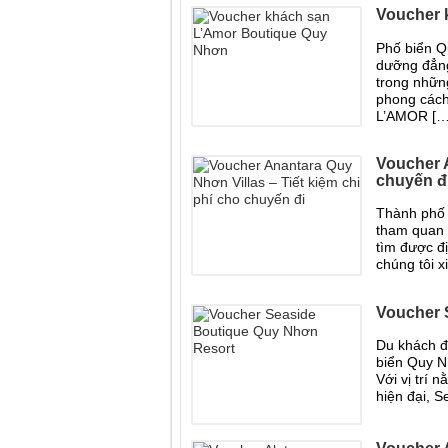
Voucher 
Phố biển Qu
dưỡng đẳng
trong nhữn
phong các
L’AMOR […
Voucher A
chuyến đ
Thành phố 
tham quan 
tìm được đị
chúng tôi x
Voucher 
Du khách đ
biển Quy N
Với vị trí 
hiện đại, 