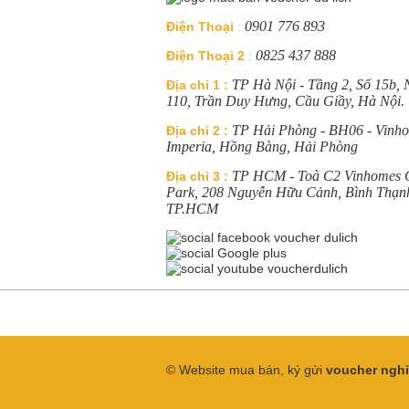
0901 776 893
Điện Thoại
:
0825 437 888
Điện Thoại 2
:
TP Hà Nội - Tầng 2, Số 15b,
Địa chỉ 1 :
110, Trần Duy Hưng, Cầu Giầy, Hà Nội.
TP Hải Phòng - BH06 - Vinh
Địa chỉ 2 :
Imperia, Hồng Bàng, Hải Phòng
TP HCM - Toà C2 Vinhomes C
Địa chỉ 3 :
Park, 208 Nguyễn Hữu Cảnh, Bình Thạn
TP.HCM
© Website mua bán, ký gửi
voucher ngh