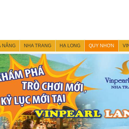
À NẴNG
NHA TRANG
HẠ LONG
QUY NHƠN
VI