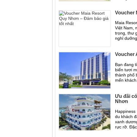
Voucher 
Maia Resor
Việt Nam, 
trọng, thư 
nghỉ dưỡng
Voucher 
Bạn đang tì
biển tươi m
thành phố 
mến khách.
Ưu đãi c
Nhơn
Happiness 
du khách đã
xanh dương 
rực rỡ. Đặc