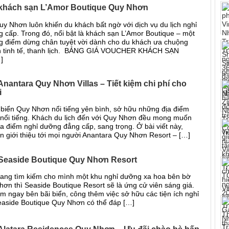
khách sạn L’Amor Boutique Quy Nhơn
y Nhơn luôn khiến du khách bất ngờ với dịch vụ du lịch nghỉ
 cấp. Trong đó, nổi bật là khách sạn L’Amor Boutique – một
g điểm dừng chân tuyệt vời dành cho du khách ưa chuộng
h tinh tế, thanh lịch. BẢNG GIÁ VOUCHER KHÁCH SẠN
]
nantara Quy Nhơn Villas – Tiết kiệm chi phí cho
i
biển Quy Nhơn nổi tiếng yên bình, sở hữu những địa điểm
nổi tiếng. Khách du lịch đến với Quy Nhơn đều mong muốn
a điểm nghỉ dưỡng đẳng cấp, sang trọng. Ở bài viết này,
in giới thiệu tới mọi người Anantara Quy Nhơn Resort – […]
Seaside Boutique Quy Nhơn Resort
ang tìm kiếm cho mình một khu nghỉ dưỡng xa hoa bên bờ
hơn thì Seaside Boutique Resort sẽ là ứng cử viên sáng giá.
nằm ngay bên bãi biển, công thêm việc sở hữu các tiện ích nghỉ
Seaside Boutique Quy Nhơn có thể đáp […]