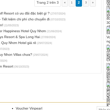
Trang 2 trên 3
2
«
1
3
»
 Resort có ưu đãi đặc biệt gì ?
(27/07/2024)
 Tiết kiệm chi phí cho chuyến đi
(07/10/2023)
n!
(11/05/2023)
her Happiness Hotel Quy Nhơn
(21/06/2024)
Lys Resort & Spa Long Hai
(27/09/2024)
 Quy Nhơn Hotel giá rẻ
(29/07/2024)
07/2023)
y Nhon Villas chưa?
(29/07/2024)
/2024)
n Resort
(06/10/2023)
Voucher Vinpearl