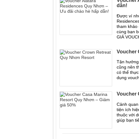
Voucher 
dẫn!
Được ví nh
Residences
tham khảo c
cùng bạn b
GIÁ VOUC
Voucher 
Tận hưởng 
cũng nên t
có thể thực
dụng vouch
Voucher 
Cảnh quan 
tiện ích h
thuộc với 
giúp bạn ti