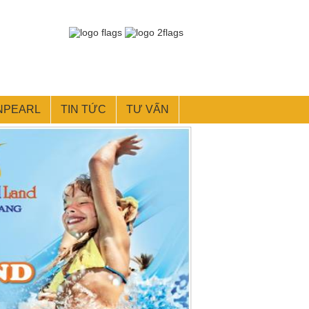
NPEARL
TIN TỨC
TƯ VẤN