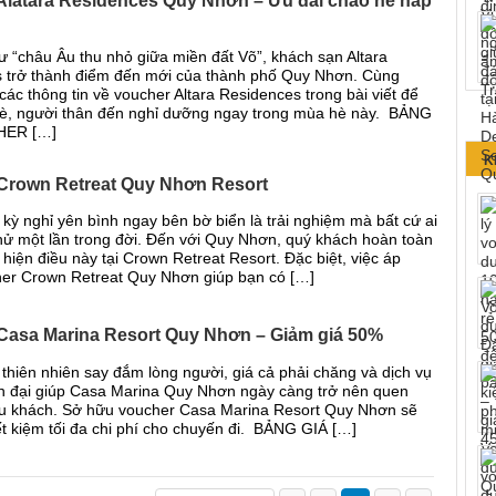
Alatara Residences Quy Nhơn – Ưu đãi chào hè hấp
ư “châu Âu thu nhỏ giữa miền đất Võ”, khách sạn Altara
 trở thành điểm đến mới của thành phố Quy Nhơn. Cùng
ác thông tin về voucher Altara Residences trong bài viết để
è, người thân đến nghỉ dưỡng ngay trong mùa hè này. BẢNG
HER […]
K
Crown Retreat Quy Nhơn Resort
kỳ nghỉ yên bình ngay bên bờ biển là trải nghiệm mà bất cứ ai
hử một lần trong đời. Đến với Quy Nhơn, quý khách hoàn toàn
 hiện điều này tại Crown Retreat Resort. Đặc biệt, việc áp
er Crown Retreat Quy Nhơn giúp bạn có […]
Casa Marina Resort Quy Nhơn – Giảm giá 50%
thiên nhiên say đắm lòng người, giá cả phải chăng và dịch vụ
iện đại giúp Casa Marina Quy Nhơn ngày càng trở nên quen
du khách. Sở hữu voucher Casa Marina Resort Quy Nhơn sẽ
ết kiệm tối đa chi phí cho chuyến đi. BẢNG GIÁ […]