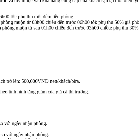
ước và tùy thuộc vào khả năng cung cấp của khách sạn tại thời điểm y
h00 tối: phụ thu một đêm tiền phòng.
 phòng muộn từ 03h00 chiều đến trước 06h00 tối: phụ thu 50% giá p
ả phòng muộn từ sau 01h00 chiều đến trước 03h00 chiều: phụ thu 30
khách trở lên: 500,000VNĐ nett/khách/bữa.
heo tình hình tăng giảm của giá cả thị trường.
 so với ngày nhận phòng.
 so với ngày nhận phòng.