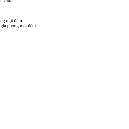
êu cầu.
hòng một đêm.
% giá phòng một đêm.