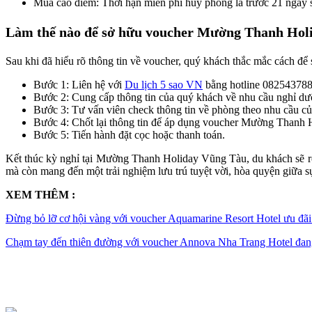
Mùa cao điểm: Thời hạn miễn phí hủy phòng là trước 21 ngày 
Làm thế nào để sở hữu voucher Mường Thanh Ho
Sau khi đã hiểu rõ thông tin về voucher
, quý khách thắc mắc cách để
Bước 1: Liên hệ với
Du lịch 5 sao VN
bằng hotline 0825437888
Bước 2: Cung cấp thông tin của quý khách về nhu cầu nghỉ dư
Bước 3: Tư vấn viên check thông tin về phòng theo nhu cầu c
Bước 4: Chốt lại thông tin để áp dụng voucher Mường Thanh
Bước 5: Tiến hành đặt cọc hoặc thanh toán.
Kết thúc kỳ nghỉ tại Mường Thanh Holiday Vũng Tàu, du khách sẽ rờ
mà còn mang đến một trải nghiệm lưu trú tuyệt vời, hòa quyện giữa sự
XEM THÊM :
Đừng bỏ lỡ cơ hội vàng với voucher Aquamarine Resort Hotel ưu đãi
Chạm tay đến thiên đường với voucher Annova Nha Trang Hotel đan