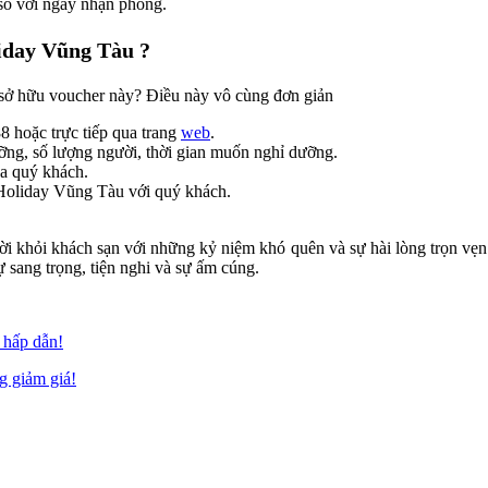
so với ngày nhận phòng.
liday Vũng Tàu
?
 sở hữu voucher này? Điều này vô cùng đơn giản
 hoặc trực tiếp qua trang
web
.
ỡng, số lượng người, thời gian muốn nghỉ dưỡng.
ủa quý khách.
 Holiday Vũng Tàu
với quý khách.
i khỏi khách sạn với những kỷ niệm khó quên và sự hài lòng trọn vẹn
 sang trọng, tiện nghi và sự ấm cúng.
 hấp dẫn!
g giảm giá!