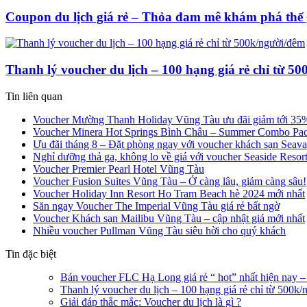
Coupon du lịch giá rẻ – Thỏa đam mê khám phá thế g
Thanh lý voucher du lịch – 100 hạng giá rẻ chỉ từ 5
Tin liên quan
Voucher Mường Thanh Holiday Vũng Tàu ưu đãi giảm tới 35
Voucher Minera Hot Springs Bình Châu – Summer Combo Pa
Ưu đãi tháng 8 – Đặt phòng ngay với voucher khách sạn Seava
Nghỉ dưỡng thả ga, không lo về giá với voucher Seaside Resor
Voucher Premier Pearl Hotel Vũng Tàu
Voucher Fusion Suites Vũng Tàu – Ở càng lâu, giảm càng sâu!
Voucher Holiday Inn Resort Ho Tram Beach hè 2024 mới nhất
Săn ngay Voucher The Imperial Vũng Tàu giá rẻ bất ngờ
Voucher Khách sạn Mailibu Vũng Tàu – cập nhật giá mới nhất
Nhiều voucher Pullman Vũng Tàu siêu hời cho quý khách
Tin đặc biệt
Bán voucher FLC Hạ Long giá rẻ “ hot” nhất hiện nay –
Thanh lý voucher du lịch – 100 hạng giá rẻ chỉ từ 500k
Giải đáp thắc mắc: Voucher du lịch là gì ?