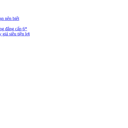
ạn nên biết
ng đẳng cấp 6*
iá siêu tiện lợi