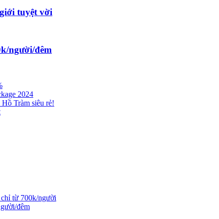
iới tuyệt vời
00k/người/đêm
%
ckage 2024
 Hồ Tràm siêu rẻ!
t
 chỉ từ 700k/người
/người/đêm