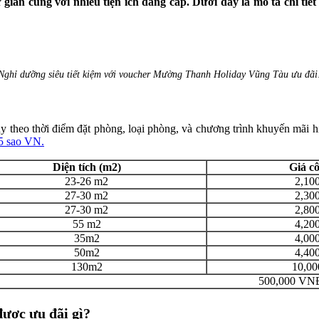
ư giãn cùng với nhiều tiện ích đẳng cấp. Dưới đây là mô tả chi 
Nghỉ dưỡng siêu tiết kiệm với voucher Mường Thanh Holiday Vũng Tàu ưu đãi
 theo thời điểm đặt phòng, loại phòng, và chương trình khuyến mãi 
 5 sao VN.
Diện tích (m2)
Giá c
23-26 m2
2,10
27-30 m2
2,30
27-30 m2
2,80
55 m2
4,20
35m2
4,00
50m2
4,40
130m2
10,00
500,000 VN
ược ưu đãi gì?