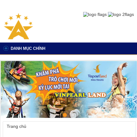
DANH MỤC CHÍNH
Trang chủ
»
Lễ Hội Làng An Hải – Dấu ấn văn hóa ngư dân
miền biển Đà Nẵng