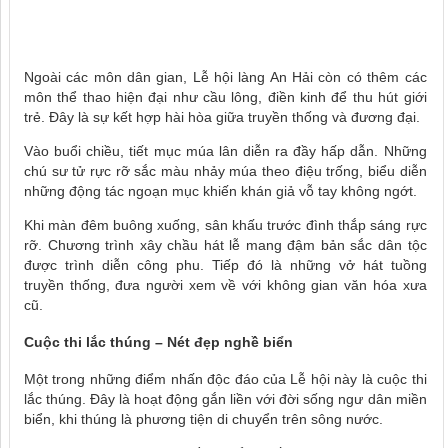
Ngoài các môn dân gian, Lễ hội làng An Hải còn có thêm các
môn thể thao hiện đại như cầu lông, điền kinh để thu hút giới
trẻ. Đây là sự kết hợp hài hòa giữa truyền thống và đương đại.
Vào buổi chiều, tiết mục múa lân diễn ra đầy hấp dẫn. Những
chú sư tử rực rỡ sắc màu nhảy múa theo điệu trống, biểu diễn
những động tác ngoạn mục khiến khán giả vỗ tay không ngớt.
Khi màn đêm buông xuống, sân khấu trước đình thắp sáng rực
rỡ. Chương trình xây chầu hát lễ mang đậm bản sắc dân tộc
được trình diễn công phu. Tiếp đó là những vở hát tuồng
truyền thống, đưa người xem về với không gian văn hóa xưa
cũ.
Cuộc thi lắc thúng – Nét đẹp nghề biển
Một trong những điểm nhấn độc đáo của Lễ hội này là cuộc thi
lắc thúng. Đây là hoạt động gắn liền với đời sống ngư dân miền
biển, khi thúng là phương tiện di chuyển trên sông nước.