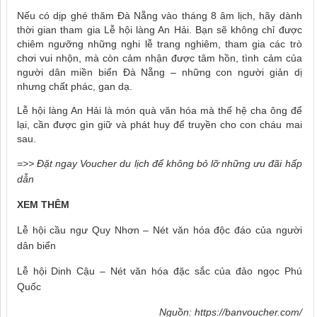
Nếu có dịp ghé thăm Đà Nẵng vào tháng 8 âm lịch, hãy dành
thời gian tham gia Lễ hội làng An Hải. Bạn sẽ không chỉ được
chiêm ngưỡng những nghi lễ trang nghiêm, tham gia các trò
chơi vui nhộn, mà còn cảm nhận được tâm hồn, tình cảm của
người dân miền biển Đà Nẵng – những con người giản dị
nhưng chất phác, gan dạ.
Lễ hội làng An Hải là món quà văn hóa mà thế hệ cha ông để
lại, cần được gìn giữ và phát huy để truyền cho con cháu mai
sau.
=>> Đặt ngay
Voucher du lịch
để không bỏ lỡ những ưu đãi hấp
dẫn
XEM THÊM
Lễ hội cầu ngư Quy Nhơn – Nét văn hóa độc đáo của người
dân biển
Lễ hội Dinh Cậu – Nét văn hóa đặc sắc của đảo ngọc Phú
Quốc
Nguồn:
https://banvoucher.com/