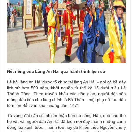
Nét riêng của Làng An Hải qua hành trình lịch sử
Lễ hội làng An Hải được tổ chức tại làng An Hải – nơi có bề dày
lịch sử hơn 500 năm, khởi nguồn từ thế kỷ 15 dưới triều Lê
Thánh Tông. Theo truyền khẩu của dân gian, người đặt nền
móng đầu tiên cho làng chính là Bà Thân – một phụ nữ lưu dân
từ miền Bắc vào khai hoang năm 1471.
Từ vùng đất cằn cỗi nhiễm mặn bên bờ sông Hàn, qua bao thế
hệ vất vả, người dân An Hải đã biến nơi đây thành những cánh
đồng lúa xanh tươi. Thành tựu này đã khiến triều Nguyễn chú ý