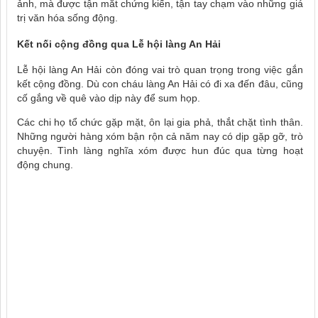
ảnh, mà được tận mắt chứng kiến, tận tay chạm vào những giá
trị văn hóa sống động.
Kết nối cộng đồng qua Lễ hội làng An Hải
Lễ hội làng An Hải còn đóng vai trò quan trọng trong việc gắn
kết cộng đồng. Dù con cháu làng An Hải có đi xa đến đâu, cũng
cố gắng về quê vào dịp này để sum họp.
Các chi họ tổ chức gặp mặt, ôn lại gia phả, thắt chặt tình thân.
Những người hàng xóm bận rộn cả năm nay có dịp gặp gỡ, trò
chuyện. Tình làng nghĩa xóm được hun đúc qua từng hoạt
động chung.