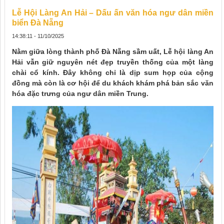
Lễ Hội Làng An Hải – Dấu ấn văn hóa ngư dân miền
biển Đà Nẵng
14:38:11 - 11/10/2025
Nằm giữa lòng thành phố Đà Nẵng sầm uất,
Lễ hội làng An
Hải
vẫn giữ nguyên nét đẹp truyền thống của một làng
chài cổ kính. Đây không chỉ là dịp sum họp của cộng
đồng mà còn là cơ hội để du khách khám phá bản sắc văn
hóa đặc trưng của ngư dân miền Trung.