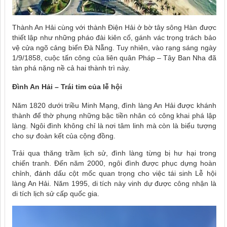
Thành An Hải cùng với thành Điện Hải ở bờ tây sông Hàn được
thiết lập như những pháo đài kiên cố, gánh vác trọng trách bảo
vệ cửa ngõ cảng biển Đà Nẵng. Tuy nhiên, vào rạng sáng ngày
1/9/1858, cuộc tấn công của liên quân Pháp – Tây Ban Nha đã
tàn phá nặng nề cả hai thành trì này.
Đình An Hải – Trái tim của lễ hội
Năm 1820 dưới triều Minh Mạng, đình làng An Hải được khánh
thành để thờ phụng những bậc tiền nhân có công khai phá lập
làng. Ngôi đình không chỉ là nơi tâm linh mà còn là biểu tượng
cho sự đoàn kết của cộng đồng.
Trải qua thăng trầm lịch sử, đình làng từng bị hư hại trong
chiến tranh. Đến năm 2000, ngôi đình được phục dựng hoàn
chỉnh, đánh dấu cột mốc quan trọng cho việc tái sinh Lễ hội
làng An Hải. Năm 1995, di tích này vinh dự được công nhận là
di tích lịch sử cấp quốc gia.