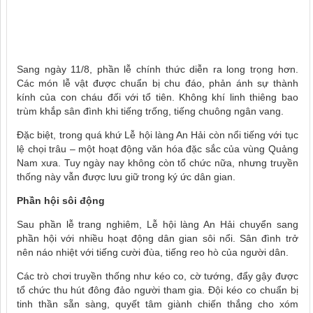
Sang ngày 11/8, phần lễ chính thức diễn ra long trọng hơn.
Các món lễ vật được chuẩn bị chu đáo, phản ánh sự thành
kính của con cháu đối với tổ tiên. Không khí linh thiêng bao
trùm khắp sân đình khi tiếng trống, tiếng chuông ngân vang.
Đặc biệt, trong quá khứ Lễ hội làng An Hải còn nổi tiếng với tục
lệ chọi trâu – một hoạt động văn hóa đặc sắc của vùng Quảng
Nam xưa. Tuy ngày nay không còn tổ chức nữa, nhưng truyền
thống này vẫn được lưu giữ trong ký ức dân gian.
Phần hội sôi động
Sau phần lễ trang nghiêm, Lễ hội làng An Hải chuyển sang
phần hội với nhiều hoạt động dân gian sôi nổi. Sân đình trở
nên náo nhiệt với tiếng cười đùa, tiếng reo hò của người dân.
Các trò chơi truyền thống như kéo co, cờ tướng, đẩy gậy được
tổ chức thu hút đông đảo người tham gia. Đội kéo co chuẩn bị
tinh thần sẵn sàng, quyết tâm giành chiến thắng cho xóm