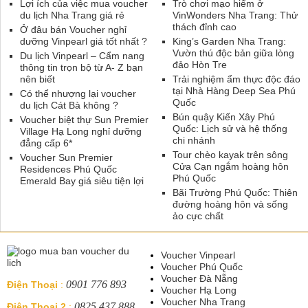
Lợi ích của việc mua voucher
Trò chơi mạo hiểm ở
du lịch Nha Trang giá rẻ
VinWonders Nha Trang: Thử
thách đỉnh cao
Ở đâu bán Voucher nghỉ
dưỡng Vinpearl giá tốt nhất ?
King’s Garden Nha Trang:
Vườn thú độc bản giữa lòng
Du lịch Vinpearl – Cẩm nang
đảo Hòn Tre
thông tin trọn bộ từ A- Z bạn
nên biết
Trải nghiệm ẩm thực độc đáo
tại Nhà Hàng Deep Sea Phú
Có thể nhượng lại voucher
Quốc
du lịch Cát Bà không ?
Bún quậy Kiến Xây Phú
Voucher biệt thự Sun Premier
Quốc: Lịch sử và hệ thống
Village Hạ Long nghỉ dưỡng
chi nhánh
đẳng cấp 6*
Tour chèo kayak trên sông
Voucher Sun Premier
Cửa Cạn ngắm hoàng hôn
Residences Phú Quốc
Phú Quốc
Emerald Bay giá siêu tiện lợi
Bãi Trường Phú Quốc: Thiên
đường hoàng hôn và sống
ảo cực chất
Voucher Vinpearl
Voucher Phú Quốc
Voucher Đà Nẵng
0901 776 893
Điện Thoại
:
Voucher Hạ Long
Voucher Nha Trang
0825 437 888
Điện Thoại 2
: