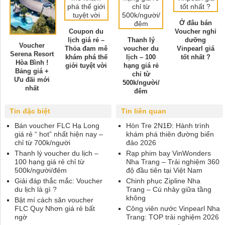
Ở đâu bán
Coupon du
Voucher nghỉ
lịch giá rẻ –
Thanh lý
dưỡng
Voucher
Thỏa đam mê
voucher du
Vinpearl giá
Serena Resort
khám phá thế
lịch – 100
tốt nhất ?
Hòa Bình !
giới tuyệt vời
hạng giá rẻ
Bảng giá +
chỉ từ
Ưu đãi mới
500k/người/
nhất
đêm
Tin đặc biệt
Tin liên quan
Bán voucher FLC Hạ Long
Hòn Tre 2N1Đ: Hành trình
giá rẻ “ hot” nhất hiện nay –
khám phá thiên đường biển
chỉ từ 700k/người
đảo 2026
Thanh lý voucher du lịch –
Rạp phim bay VinWonders
100 hạng giá rẻ chỉ từ
Nha Trang – Trải nghiệm 360
500k/người/đêm
độ đầu tiên tại Việt Nam
Giải đáp thắc mắc: Voucher
Chinh phục Zipline Nha
du lịch là gì ?
Trang – Cú nhảy giữa tầng
không
Bật mí cách săn voucher
FLC Quy Nhơn giá rẻ bất
Công viên nước Vinpearl Nha
ngờ
Trang: TOP trải nghiệm 2026