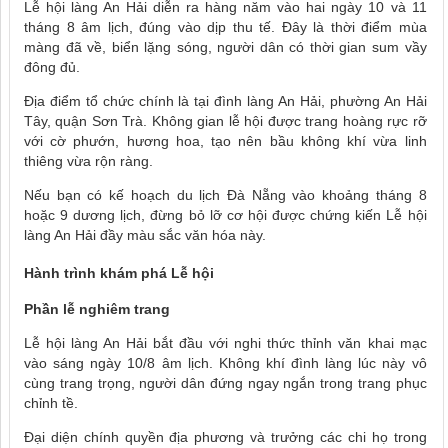
Lễ hội làng An Hải diễn ra hàng năm vào hai ngày 10 và 11
tháng 8 âm lịch, đúng vào dịp thu tế. Đây là thời điểm mùa
màng đã về, biển lặng sóng, người dân có thời gian sum vầy
đông đủ.
Địa điểm tổ chức chính là tại đình làng An Hải, phường An Hải
Tây, quận Sơn Trà. Không gian lễ hội được trang hoàng rực rỡ
với cờ phướn, hương hoa, tạo nên bầu không khí vừa linh
thiêng vừa rộn ràng.
Nếu bạn có kế hoạch du lịch Đà Nẵng vào khoảng tháng 8
hoặc 9 dương lịch, đừng bỏ lỡ cơ hội được chứng kiến Lễ hội
làng An Hải đầy màu sắc văn hóa này.
Hành trình khám phá Lễ hội
Phần lễ nghiêm trang
Lễ hội làng An Hải bắt đầu với nghi thức thỉnh văn khai mạc
vào sáng ngày 10/8 âm lịch. Không khí đình làng lúc này vô
cùng trang trọng, người dân đứng ngay ngắn trong trang phục
chỉnh tề.
Đại diện chính quyền địa phương và trưởng các chi họ trong