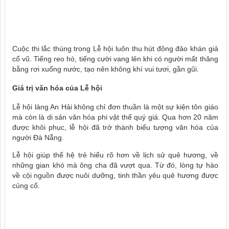
Cuộc thi lắc thúng trong Lễ hội luôn thu hút đông đảo khán giả
cổ vũ. Tiếng reo hò, tiếng cười vang lên khi có người mất thăng
bằng rơi xuống nước, tạo nên không khí vui tươi, gần gũi.
Giá trị văn hóa của Lễ hội
Lễ hội làng An Hải không chỉ đơn thuần là một sự kiện tôn giáo
mà còn là di sản văn hóa phi vật thể quý giá. Qua hơn 20 năm
được khôi phục, lễ hội đã trở thành biểu tượng văn hóa của
người Đà Nẵng.
Lễ hội giúp thế hệ trẻ hiểu rõ hơn về lịch sử quê hương, về
những gian khó mà ông cha đã vượt qua. Từ đó, lòng tự hào
về cội nguồn được nuôi dưỡng, tinh thần yêu quê hương được
củng cố.