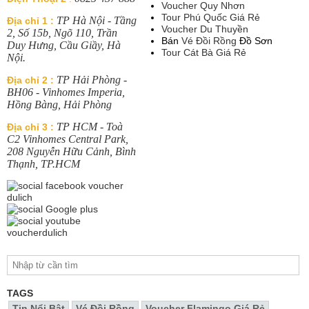
Voucher Quy Nhơn
Tour Phú Quốc Giá Rẻ
TP Hà Nội - Tầng
Địa chỉ 1 :
Voucher Du Thuyền
2, Số 15b, Ngõ 110, Trần
Bán
Vé Đồi Rồng
Đồ Sơn
Duy Hưng, Cầu Giầy, Hà
Tour Cát Bà Giá Rẻ
Nội.
TP Hải Phòng -
Địa chỉ 2 :
BH06 - Vinhomes Imperia,
Hồng Bàng, Hải Phòng
TP HCM - Toà
Địa chỉ 3 :
C2 Vinhomes Central Park,
208 Nguyễn Hữu Cảnh, Bình
Thạnh, TP.HCM
TAGS
Tin Nổi Bật
Vé Đồi Rồng
Voucher Flamingo Giá Rẻ