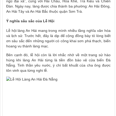
ngũ đại xã”, cùng với Hải Châu, Hóa Khê, Trà Kiệu và Chiên
Đàn. Ngày nay, làng được chia thành ba phường: An Hải Đông,
An Hải Tây và An Hải Bắc thuộc quận Sơn Trà.
Ý nghĩa sâu sắc của Lễ Hội
Lễ hội làng An Hải mang trong mình nhiều tầng nghĩa văn hóa
và lịch sử. Trước hết, đây là dịp để cộng đồng bày tỏ lòng biết
ơn sâu sắc đến những người có công khai sơn phá thạch, biến
hoang vu thành làng mạc.
Bên cạnh đó, lễ hội còn là lời nhắc nhở về một trang sử hào
hùng khi làng An Hải từng là tiền đồn bảo vệ cửa biển Đà
Nẵng. Tinh thần yêu nước, ý chí bất khuất của cha ông được
tôn vinh qua từng nghi lễ.