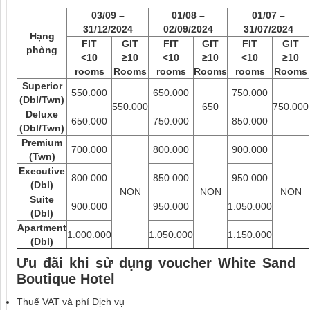
03/09 –
01/08 –
01/07 –
31/12/2024
02/09/2024
31/07/2024
Hạng
FIT
GIT
FIT
GIT
FIT
GIT
phòng
<10
≥10
<10
≥10
<10
≥10
rooms
Rooms
rooms
Rooms
rooms
Rooms
Superior
550.000
650.000
750.000
(Dbl/Twn)
550.000
650
750.000
Deluxe
650.000
750.000
850.000
(Dbl/Twn)
Premium
700.000
800.000
900.000
(Twn)
Executive
800.000
850.000
950.000
(Dbl)
NON
NON
NON
Suite
900.000
950.000
1.050.000
(Dbl)
Apartment
1.000.000
1.050.000
1.150.000
(Dbl)
Ưu đãi khi sử dụng voucher
White Sand
Boutique Hotel
Thuế VAT và phí Dịch vụ