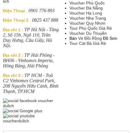
Voucher Phú Quốc
Voucher Đà Nẵng
0901 776 893
Điện Thoại
:
Voucher Hạ Long
Voucher Nha Trang
0825 437 888
Điện Thoại 2
:
Voucher Quy Nhơn
Tour Phú Quốc Giá Rẻ
TP Hà Nội - Tầng
Địa chỉ 1 :
Voucher Du Thuyền
2, Số 15b, Ngõ 110, Trần
Bán
Vé Đồi Rồng
Đồ Sơn
Duy Hưng, Cầu Giầy, Hà
Tour Cát Bà Giá Rẻ
Nội.
TP Hải Phòng -
Địa chỉ 2 :
BH06 - Vinhomes Imperia,
Hồng Bàng, Hải Phòng
TP HCM - Toà
Địa chỉ 3 :
C2 Vinhomes Central Park,
208 Nguyễn Hữu Cảnh, Bình
Thạnh, TP.HCM