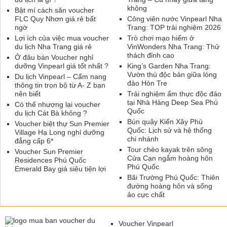
không
Bật mí cách săn voucher
FLC Quy Nhơn giá rẻ bất
Công viên nước Vinpearl Nha
ngờ
Trang: TOP trải nghiệm 2026
Lợi ích của việc mua voucher
Trò chơi mạo hiểm ở
du lịch Nha Trang giá rẻ
VinWonders Nha Trang: Thử
thách đỉnh cao
Ở đâu bán Voucher nghỉ
dưỡng Vinpearl giá tốt nhất ?
King’s Garden Nha Trang:
Vườn thú độc bản giữa lòng
Du lịch Vinpearl – Cẩm nang
đảo Hòn Tre
thông tin trọn bộ từ A- Z bạn
nên biết
Trải nghiệm ẩm thực độc đáo
tại Nhà Hàng Deep Sea Phú
Có thể nhượng lại voucher
Quốc
du lịch Cát Bà không ?
Bún quậy Kiến Xây Phú
Voucher biệt thự Sun Premier
Quốc: Lịch sử và hệ thống
Village Hạ Long nghỉ dưỡng
chi nhánh
đẳng cấp 6*
Tour chèo kayak trên sông
Voucher Sun Premier
Cửa Cạn ngắm hoàng hôn
Residences Phú Quốc
Phú Quốc
Emerald Bay giá siêu tiện lợi
Bãi Trường Phú Quốc: Thiên
đường hoàng hôn và sống
ảo cực chất
Voucher Vinpearl