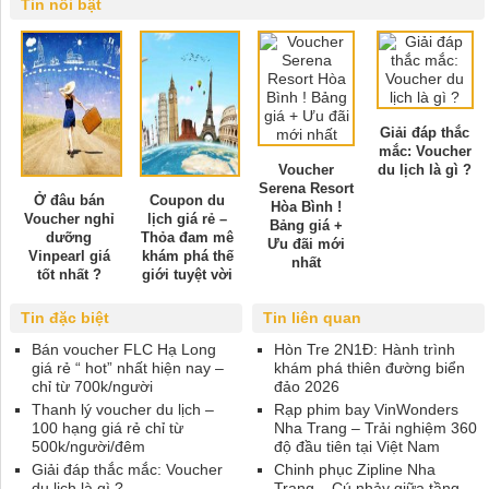
Tin nổi bật
Giải đáp thắc
mắc: Voucher
Voucher
du lịch là gì ?
Serena Resort
Ở đâu bán
Coupon du
Hòa Bình !
Voucher nghỉ
lịch giá rẻ –
Bảng giá +
dưỡng
Thỏa đam mê
Ưu đãi mới
Vinpearl giá
khám phá thế
nhất
tốt nhất ?
giới tuyệt vời
Tin đặc biệt
Tin liên quan
Bán voucher FLC Hạ Long
Hòn Tre 2N1Đ: Hành trình
giá rẻ “ hot” nhất hiện nay –
khám phá thiên đường biển
chỉ từ 700k/người
đảo 2026
Thanh lý voucher du lịch –
Rạp phim bay VinWonders
100 hạng giá rẻ chỉ từ
Nha Trang – Trải nghiệm 360
500k/người/đêm
độ đầu tiên tại Việt Nam
Giải đáp thắc mắc: Voucher
Chinh phục Zipline Nha
du lịch là gì ?
Trang – Cú nhảy giữa tầng