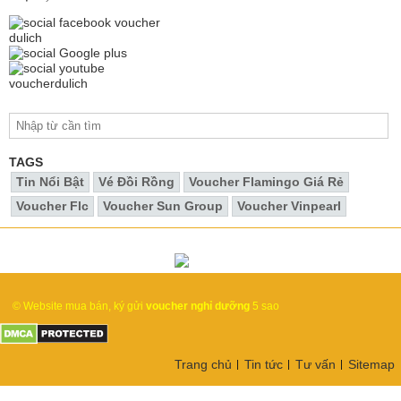
TAGS
Tin Nổi Bật
Vé Đồi Rồng
Voucher Flamingo Giá Rẻ
Voucher Flc
Voucher Sun Group
Voucher Vinpearl
© Website mua bán, ký gửi
voucher nghỉ dưỡng
5 sao
Trang chủ
Tin tức
Tư vấn
Sitemap