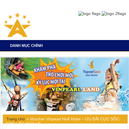
DANH MỤC CHÍNH
Trang chủ
»
Voucher Vinpearl Huế Hotel – ƯU ĐÃI CỰC SỐC-
CƠN LỐC MÙA HÈ