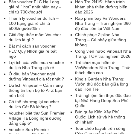
Bán voucher FLC Hạ Long
Hòn Tre 2N1Đ: Hành trình
giá rẻ “ hot” nhất hiện nay –
khám phá thiên đường biển
chỉ từ 700k/người
đảo 2026
Thanh lý voucher du lịch –
Rạp phim bay VinWonders
100 hạng giá rẻ chỉ từ
Nha Trang – Trải nghiệm 360
500k/người/đêm
độ đầu tiên tại Việt Nam
Giải đáp thắc mắc: Voucher
Chinh phục Zipline Nha
du lịch là gì ?
Trang – Cú nhảy giữa tầng
không
Bật mí cách săn voucher
FLC Quy Nhơn giá rẻ bất
Công viên nước Vinpearl Nha
ngờ
Trang: TOP trải nghiệm 2026
Lợi ích của việc mua voucher
Trò chơi mạo hiểm ở
du lịch Nha Trang giá rẻ
VinWonders Nha Trang: Thử
thách đỉnh cao
Ở đâu bán Voucher nghỉ
dưỡng Vinpearl giá tốt nhất ?
King’s Garden Nha Trang:
Vườn thú độc bản giữa lòng
Du lịch Vinpearl – Cẩm nang
đảo Hòn Tre
thông tin trọn bộ từ A- Z bạn
nên biết
Trải nghiệm ẩm thực độc đáo
tại Nhà Hàng Deep Sea Phú
Có thể nhượng lại voucher
Quốc
du lịch Cát Bà không ?
Bún quậy Kiến Xây Phú
Voucher biệt thự Sun Premier
Quốc: Lịch sử và hệ thống
Village Hạ Long nghỉ dưỡng
chi nhánh
đẳng cấp 6*
Tour chèo kayak trên sông
Voucher Sun Premier
Cửa Cạn ngắm hoàng hôn