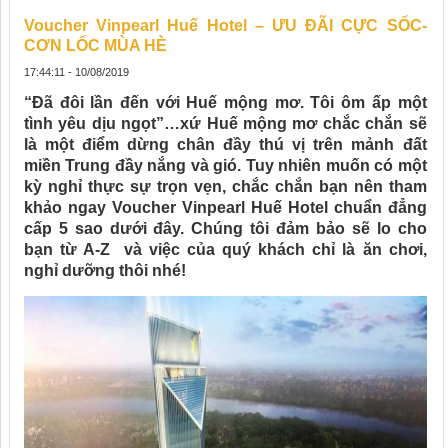
Voucher Vinpearl Huế Hotel – ƯU ĐÃI CỰC SỐC-
CƠN LỐC MÙA HÈ
17:44:11 - 10/08/2019
“Đã đôi lần đến với Huế mộng mơ. Tôi ôm ấp một
tình yêu dịu ngọt”…xứ Huế mộng mơ chắc chắn sẽ
là một điểm dừng chân đầy thú vị trên mảnh đất
miền Trung đầy nắng và gió. Tuy nhiên muốn có một
kỳ nghỉ thực sự trọn vẹn, chắc chắn bạn nên tham
khảo ngay Voucher Vinpearl Huế Hotel chuẩn đẳng
cấp 5 sao dưới đây. Chúng tôi đảm bảo sẽ lo cho
bạn từ A-Z và việc của quý khách chỉ là ăn chơi,
nghỉ dưỡng thôi nhé!