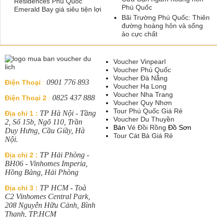
Residences Phú Quốc
Phú Quốc
Emerald Bay giá siêu tiện lợi
Bãi Trường Phú Quốc: Thiên
đường hoàng hôn và sống
ảo cực chất
Voucher Vinpearl
Voucher Phú Quốc
Voucher Đà Nẵng
0901 776 893
Điện Thoại
:
Voucher Hạ Long
Voucher Nha Trang
0825 437 888
Điện Thoại 2
:
Voucher Quy Nhơn
Tour Phú Quốc Giá Rẻ
TP Hà Nội - Tầng
Địa chỉ 1 :
Voucher Du Thuyền
2, Số 15b, Ngõ 110, Trần
Bán
Vé Đồi Rồng
Đồ Sơn
Duy Hưng, Cầu Giầy, Hà
Tour Cát Bà Giá Rẻ
Nội.
TP Hải Phòng -
Địa chỉ 2 :
BH06 - Vinhomes Imperia,
Hồng Bàng, Hải Phòng
TP HCM - Toà
Địa chỉ 3 :
C2 Vinhomes Central Park,
208 Nguyễn Hữu Cảnh, Bình
Thạnh, TP.HCM