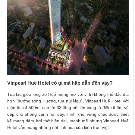
Vinpearl Huế Hotel có gì mà hấp dẫn đến vậy?
Tọa lạc giữa lòng xứ Huế mộng mơ với vị trí không thể đắc địa
hơn “hướng sông Hương, tựa núi Ngự”, Vinpearl Huế Hotel với
diện tích 4.500m, cao tới 33 tầng nổi lên càng tô điểm thêm vẻ
đẹp cho phong cảnh nơi đây. Hình khối vững chắc được thiết
kế mang đậm hơi thở hiện đại, mạnh mẽ nhưng Vinpearl Huế
Hotel vẫn mang những nét tinh hoa của kiến trúc Việt.