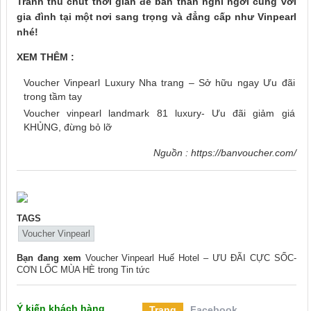
Tranh thủ chút thời gian để bản thân nghỉ ngơi cùng với
gia đình tại một nơi sang trọng và đẳng cấp như Vinpearl
nhé!
XEM THÊM :
Voucher Vinpearl Luxury Nha trang – Sở hữu ngay Ưu đãi
trong tầm tay
Voucher vinpearl landmark 81 luxury- Ưu đãi giảm giá
KHỦNG, đừng bỏ lỡ
Nguồn :
https://banvoucher.com/
TAGS
Voucher Vinpearl
Bạn đang xem
Voucher Vinpearl Huế Hotel – ƯU ĐÃI CỰC SỐC-
CƠN LỐC MÙA HÈ
trong
Tin tức
Ý kiến khách hàng
Trang
Facebook