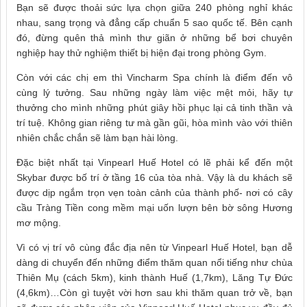
Bạn sẽ được thoải sức lựa chọn giữa 240 phòng nghỉ khác
nhau, sang trọng và đẳng cấp chuẩn 5 sao quốc tế. Bên cạnh
đó, đừng quên thả mình thư giãn ở những bể bơi chuyên
nghiệp hay thử nghiệm thiết bị hiện đại trong phòng Gym.
Còn với các chị em thì Vincharm Spa chính là điểm đến vô
cùng lý tưởng. Sau những ngày làm việc mệt mỏi, hãy tự
thưởng cho mình những phút giây hồi phục lại cả tinh thần và
trí tuệ. Không gian riêng tư mà gần gũi, hòa mình vào với thiên
nhiên chắc chắn sẽ làm bạn hài lòng.
Đặc biệt nhất tại Vinpearl Huế Hotel có lẽ phải kể đến một
Skybar được bố trí ở tầng 16 của tòa nhà. Vậy là du khách sẽ
được dịp ngắm trọn vẹn toàn cảnh của thành phố- nơi có cây
cầu Tràng Tiền cong mềm mại uốn lượn bên bờ sông Hương
mơ mộng.
Vì có vị trí vô cùng đắc địa nên từ Vinpearl Huế Hotel, bạn dễ
dàng di chuyển đến những điểm thăm quan nổi tiếng như chùa
Thiên Mụ (cách 5km), kinh thành Huế (1,7km), Lăng Tự Đức
(4,6km)…Còn gì tuyệt vời hơn sau khi thăm quan trở về, bạn