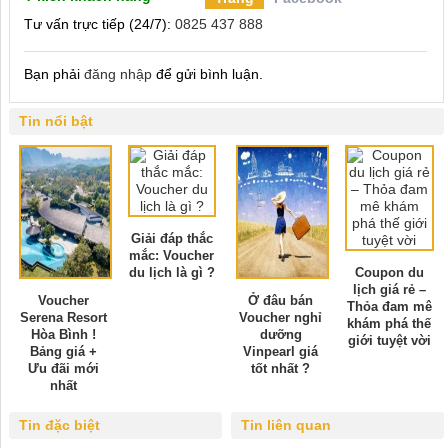
Tư vấn trực tiếp (24/7):
0825 437 888
Bạn phải
đăng nhập
để gửi bình luận.
Tin nổi bật
Giải đáp thắc
mắc: Voucher
du lịch là gì ?
Coupon du
lịch giá rẻ –
Voucher
Ở đâu bán
Thỏa đam mê
Serena Resort
Voucher nghỉ
khám phá thế
Hòa Bình !
dưỡng
giới tuyệt vời
Bảng giá +
Vinpearl giá
Ưu đãi mới
tốt nhất ?
nhất
Tin đặc biệt
Tin liên quan