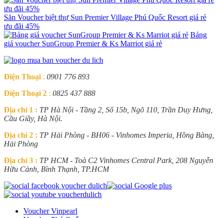
Săn Voucher biệt thự Sun Premier Village Phú Quốc Resort giá rẻ
ưu đãi 45%
Bảng
giá voucher SunGroup Premier & Ks Marriot giá rẻ
Điện Thoại
:
0901 776 893
Điện Thoại 2
:
0825 437 888
Địa chỉ 1 :
TP Hà Nội - Tầng 2, Số 15b, Ngõ 110, Trần Duy Hưng,
Cầu Giầy, Hà Nội.
Địa chỉ 2 :
TP Hải Phòng - BH06 - Vinhomes Imperia, Hồng Bàng,
Hải Phòng
Địa chỉ 3 :
TP HCM - Toà C2 Vinhomes Central Park, 208 Nguyễn
Hữu Cảnh, Bình Thạnh, TP.HCM
Voucher Vinpearl