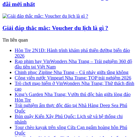
đãi mới nhất
Giải đáp thắc mắc: Voucher du lịch là gì ?
Tin liên quan
Hòn Tre 2N1Đ: Hành trình khám phá thiên đường biển đảo
2026
Rạp phim bay VinWonders Nha Trang – Trải nghiệm 360 độ
đầu tiên tại Việt Nam
Chinh phục Zipline Nha Trang – Cú nhảy giữa tầng không
Công viên nước Vinpearl Nha Trang: TOP trải nghiệm 2026
Trò chơi mạo hiểm ở VinWonders Nha Trang: Thử thách đỉnh
cao
King’s Garden Nha Trang: Vườn thú độc bản giữa lòng đảo
Hòn Tre
Trải nghiệm ẩm thực độc đáo tại Nhà Hàng Deep Sea Phú
Quốc
Bún quậy Kiến Xây Phú Quốc: Lịch sử và hệ thống chi
nhánh
Tour chèo kayak trên sông Cửa Cạn ngắm hoàng hôn Phú
Quốc