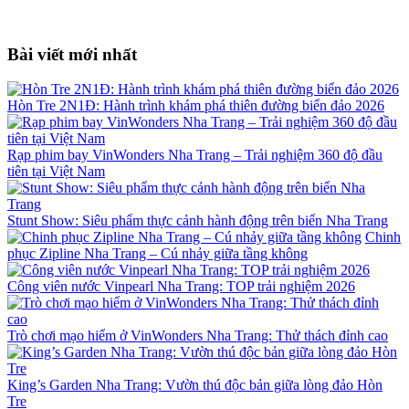
Bài viết mới nhất
Hòn Tre 2N1Đ: Hành trình khám phá thiên đường biển đảo 2026
Rạp phim bay VinWonders Nha Trang – Trải nghiệm 360 độ đầu
tiên tại Việt Nam
Stunt Show: Siêu phẩm thực cảnh hành động trên biển Nha Trang
Chinh
phục Zipline Nha Trang – Cú nhảy giữa tầng không
Công viên nước Vinpearl Nha Trang: TOP trải nghiệm 2026
Trò chơi mạo hiểm ở VinWonders Nha Trang: Thử thách đỉnh cao
King’s Garden Nha Trang: Vườn thú độc bản giữa lòng đảo Hòn
Tre