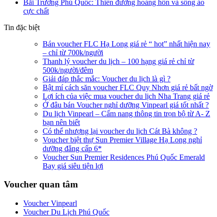
Bãi Trường Phú Quốc: Thiên đường hoàng hôn và sống ảo
cực chất
Tin đặc biệt
Bán voucher FLC Hạ Long giá rẻ “ hot” nhất hiện nay
– chỉ từ 700k/người
Thanh lý voucher du lịch – 100 hạng giá rẻ chỉ từ
500k/người/đêm
Giải đáp thắc mắc: Voucher du lịch là gì ?
Bật mí cách săn voucher FLC Quy Nhơn giá rẻ bất ngờ
Lợi ích của việc mua voucher du lịch Nha Trang giá rẻ
Ở đâu bán Voucher nghỉ dưỡng Vinpearl giá tốt nhất ?
Du lịch Vinpearl – Cẩm nang thông tin trọn bộ từ A- Z
bạn nên biết
Có thể nhượng lại voucher du lịch Cát Bà không ?
Voucher biệt thự Sun Premier Village Hạ Long nghỉ
dưỡng đẳng cấp 6*
Voucher Sun Premier Residences Phú Quốc Emerald
Bay giá siêu tiện lợi
Voucher quan tâm
Voucher Vinpearl
Voucher Du Lịch Phú Quốc