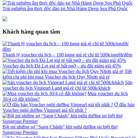
Trải nghiệm ẩm thực độc đáo tại Nhà Hàng Deep Sea Phú Quốc
Khách hàng quan tâm
Thanh lý voucher du lịch – 100 hạng giá rẻ chỉ từ 500k/người/đêm
Voucher du lịch Đà Lạt giá rẻ bất ngờ – ưu đãi giảm giá 45%
Tiết
kiệm chi phí khi mua Voucher du lịch Quy Nhơn giá rẻ
Săn
voucher du lịch Vinpearl Land giá rẻ chỉ từ 500k/khách
Mua voucher du lịch
30/4 có đắt không?
Ở đâu bán
Voucher nghỉ dưỡng Vinpearl giá tốt nhất ?
Bật mí những sự “Sang Chảnh” khi nghỉ dưỡng tại biệt thự
Sungroup Premier