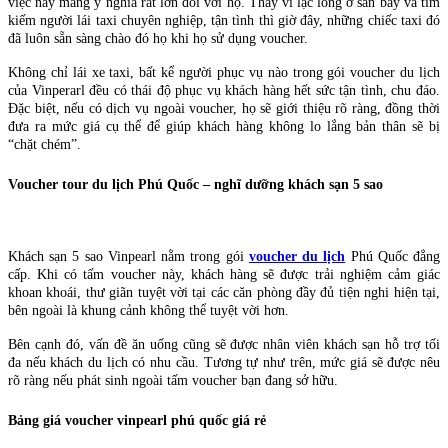
việc này mang ý nghĩa rất lớn đối với họ. Thay vì lạc lõng ở sân bay và tìm
kiếm người lái taxi chuyên nghiệp, tận tình thì giờ đây, những chiếc taxi đó
đã luôn sẵn sàng chào đó họ khi họ sử dụng voucher.
Không chỉ lái xe taxi, bất kể người phục vụ nào trong gói voucher du lịch
của Vinperarl đều có thái độ phục vụ khách hàng hết sức tận tình, chu đáo.
Đặc biệt, nếu có dịch vụ ngoài voucher, họ sẽ giới thiệu rõ ràng, đồng thời
đưa ra mức giá cụ thể để giúp khách hàng không lo lắng bản thân sẽ bị
“chặt chém”.
Voucher tour du lịch Phú Quốc – nghĩ dưỡng khách sạn 5 sao
Khách sạn 5 sao Vinpearl nằm trong gói
voucher du lịch
Phú Quốc đẳng
cấp. Khi có tấm voucher này, khách hàng sẽ được trải nghiệm cảm giác
khoan khoái, thư giãn tuyệt vời tại các căn phòng đầy đủ tiện nghi hiện tại,
bên ngoài là khung cảnh không thể tuyệt vời hơn.
Bên cạnh đó, vấn đề ăn uống cũng sẽ được nhân viên khách sạn hỗ trợ tối
đa nếu khách du lịch có nhu cầu. Tương tự như trên, mức giá sẽ được nêu
rõ ràng nếu phát sinh ngoài tấm voucher bạn đang sở hữu.
Bảng giá voucher vinpearl phú quốc giá rẻ