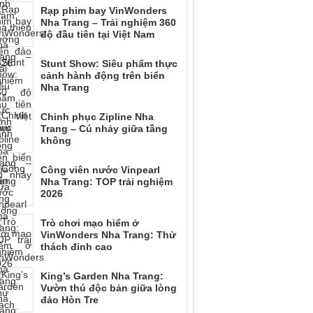
Rạp phim bay VinWonders
Nha Trang – Trải nghiệm 360
độ đầu tiên tại Việt Nam
Stunt Show: Siêu phẩm thực
cảnh hành động trên biển
Nha Trang
Chinh phục Zipline Nha
Trang – Cú nhảy giữa tầng
không
Công viên nước Vinpearl
Nha Trang: TOP trải nghiệm
2026
Trò chơi mạo hiểm ở
VinWonders Nha Trang: Thử
thách đỉnh cao
King’s Garden Nha Trang:
Vườn thú độc bản giữa lòng
đảo Hòn Tre