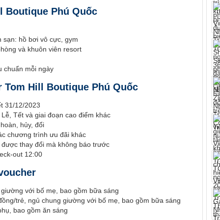
ll Boutique Phú Quốc
h sạn: hồ bơi vô cực, gym
phòng và khuôn viên resort
êu chuẩn mỗi ngày
r Tom Hill Boutique Phú Quốc
ết 31/12/2023
Lễ, Tết và giai đoạn cao điểm khác
hoàn, hủy, đổi
ác chương trình ưu đãi khác
ể được thay đổi mà không báo trước
heck-out 12:00
 voucher
g giường với bố mẹ, bao gồm bữa sáng
0 đồng/trẻ, ngủ chung giường với bố mẹ, bao gồm bữa sáng
 phụ, bao gồm ăn sáng