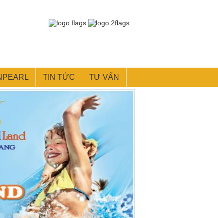
NPEARL
TIN TỨC
TƯ VẤN