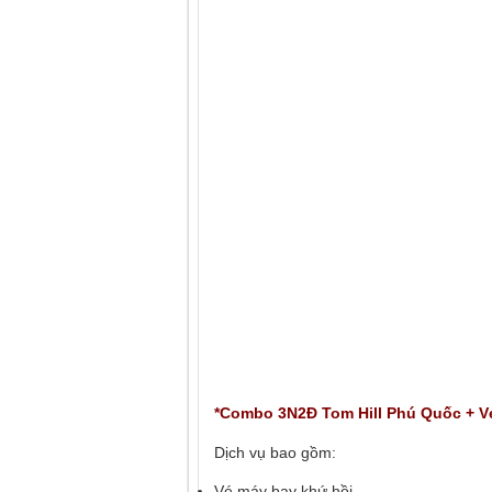
*Combo 3N2Đ Tom Hill Phú Quốc + Vé
Dịch vụ bao gồm:
Vé máy bay khứ hồi