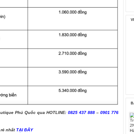
V
B
Boutique Phú Quốc qua HOTLINE:
0825 437 888
–
0901 776
 rẻ nhất
TẠI ĐÂY