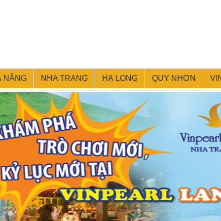
À NẴNG
NHA TRANG
HẠ LONG
QUY NHƠN
VI