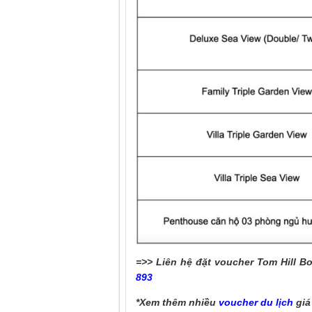
=>> Liên hệ đặt voucher Tom Hill 
893
*Xem thêm nhiều
voucher du lịch
giá