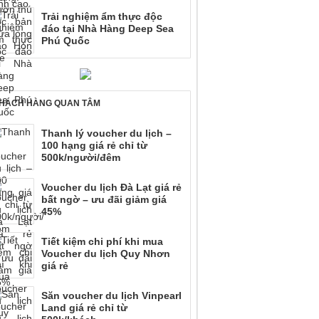
Trải nghiệm ẩm thực độc
đáo tại Nhà Hàng Deep Sea
Phú Quốc
HÁCH HÀNG QUAN TÂM
Thanh lý voucher du lịch –
100 hạng giá rẻ chỉ từ
500k/người/đêm
Voucher du lịch Đà Lạt giá rẻ
bất ngờ – ưu đãi giảm giá
45%
Tiết kiệm chi phí khi mua
Voucher du lịch Quy Nhơn
giá rẻ
Săn voucher du lịch Vinpearl
Land giá rẻ chỉ từ