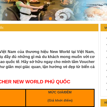
ốc
V
 Việt Nam của thương hiệu New World tại Việt Nam,
tụ đầy đủ những gì mà du khách mong muốn với cơ
5 sao quốc tế. Hãy sở hữu ngay cho mình tấm Voucher
ư giãn mọi giác quan, tận hưởng vẻ đẹp từ biển cả
CHER NEW WORLD PHÚ QUỐC
MỨC GIÁ/ĐÊM
(Giá khởi điểm)
H