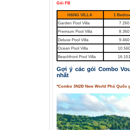
Gói FB
HẠNG VILLA
1 Bedr
Garden Pool Villa
7.260
Premium Pool Villa
8.360
Deluxe Pool Villa
9.460
Ocean Pool Villa
10.56
Beachfront Pool Villa
16.15
Gợi ý các gói Combo Vou
nhất
*Combo 3N2Đ New World Phú Quốc gi