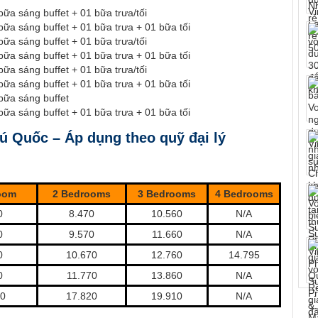
bữa sáng buffet + 01 bữa trưa/tối
bữa sáng buffet + 01 bữa trưa + 01 bữa tối
bữa sáng buffet + 01 bữa trưa/tối
bữa sáng buffet + 01 bữa trưa + 01 bữa tối
bữa sáng buffet + 01 bữa trưa/tối
bữa sáng buffet + 01 bữa trưa + 01 bữa tối
bữa sáng buffet
bữa sáng buffet + 01 bữa trưa + 01 bữa tối
 Quốc – Áp dụng theo quỹ đại lý
oom
2 Bedrooms
3 Bedrooms
4 Bedrooms
0
8.470
10.560
N/A
0
9.570
11.660
N/A
0
10.670
12.760
14.795
0
11.770
13.860
N/A
80
17.820
19.910
N/A