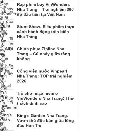
Rạp phim bay VinWonders
Nha Trang – Trải nghiệm 360
độ đầu tiên tại Việt Nam
Stunt Show: Siêu phẩm thực
cảnh hành động trên biển
Nha Trang
Chinh phục Zipline Nha
Trang – Cú nhảy giữa tầng
không
Công viên nước Vinpearl
Nha Trang: TOP trải nghiệm
2026
Trò chơi mạo hiểm ở
VinWonders Nha Trang: Thử
thách đỉnh cao
King’s Garden Nha Trang:
Vườn thú độc bản giữa lòng
đảo Hòn Tre