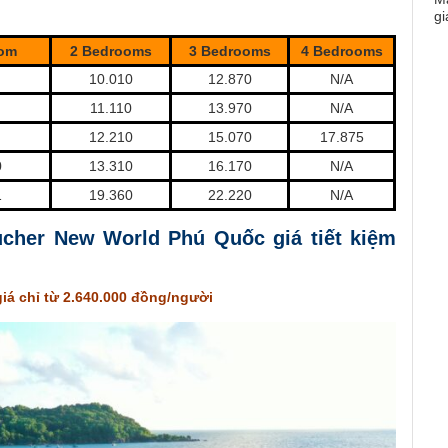
oom
2 Bedrooms
3 Bedrooms
4 Bedrooms
10.010
12.870
N/A
11.110
13.970
N/A
12.210
15.070
17.875
0
13.310
16.170
N/A
1
19.360
22.220
N/A
cher New World Phú Quốc giá tiết kiệm
á chỉ từ 2.640.000 đồng/người