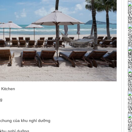
 Kitchen
ng
vực chung của khu nghỉ dưỡng
h khu nghỉ dưỡng