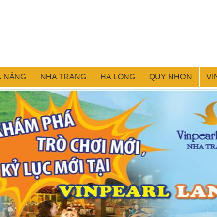
À NẴNG
NHA TRANG
HẠ LONG
QUY NHƠN
VI