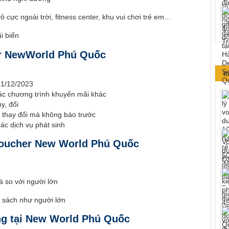
ô cực ngoài trời, fitness center, khu vui chơi trẻ em…
i biển
er NewWorld Phú Quốc
K
 31/12/2023
ác chương trình khuyến mãi khác
y, đổi
ể thay đổi mà không báo trước
ác dịch vụ phát sinh
Voucher New World Phú Quốc
á so với người lớn
h sách như người lớn
ng tại New World Phú Quốc