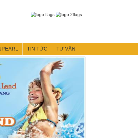
NPEARL
TIN TỨC
TƯ VẤN