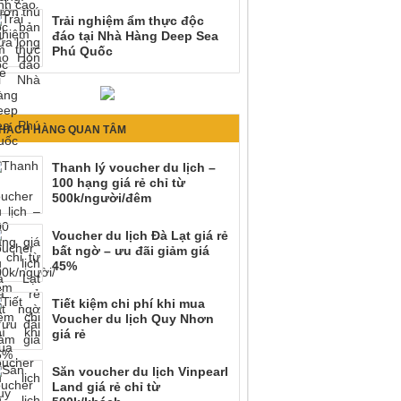
Trải nghiệm ẩm thực độc
đáo tại Nhà Hàng Deep Sea
Phú Quốc
HÁCH HÀNG QUAN TÂM
Thanh lý voucher du lịch –
100 hạng giá rẻ chỉ từ
500k/người/đêm
Voucher du lịch Đà Lạt giá rẻ
bất ngờ – ưu đãi giảm giá
45%
Tiết kiệm chi phí khi mua
Voucher du lịch Quy Nhơn
giá rẻ
Săn voucher du lịch Vinpearl
Land giá rẻ chỉ từ