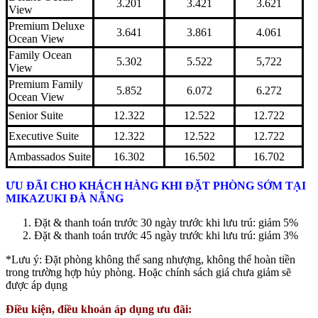
3.201
3.421
3.621
View
Premium Deluxe
3.641
3.861
4.061
Ocean View
Family Ocean
5.302
5.522
5,722
View
Premium Family
5.852
6.072
6.272
Ocean View
Senior Suite
12.322
12.522
12.722
Executive Suite
12.322
12.522
12.722
Ambassados Suite
16.302
16.502
16.702
ƯU ĐÃI CHO KHÁCH HÀNG KHI ĐẶT PHÒNG SỚM TẠI
MIKAZUKI ĐÀ NẴNG
Đặt & thanh toán trước 30 ngày trước khi lưu trú: giảm 5%
Đặt & thanh toán trước 45 ngày trước khi lưu trú: giảm 3%
*Lưu ý: Đặt phòng không thể sang nhượng, không thể hoàn tiền
trong trường hợp hủy phòng. Hoặc chính sách giá chưa giảm sẽ
được áp dụng
Điều kiện, điều khoản áp dụng ưu đãi: