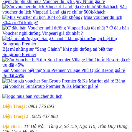
kiệm chi phí khi mua Voucher du lịch Quy Nhơn giá rẻ
Săn
voucher du lịch Vinpearl Land giá rẻ chỉ từ 500k/khách
Mua voucher du lịch
30/4 có đắt không?
Ở đâu bán
Voucher nghỉ dưỡng Vinpearl giá tốt nhất ?
Bật mí những sự “Sang Chảnh” khi nghỉ dưỡng tại biệt thự
Sungroup Premier
Săn Voucher biệt thự Sun Premier Village Phú Quốc Resort giá rẻ
ưu đãi 45%
Bảng
giá voucher SunGroup Premier & Ks Marriot giá rẻ
Điện Thoại
:
0901 776 893
Điện Thoại 2
:
0825 437 888
Địa chỉ 1 :
TP Hà Nội - Tầng 2, Số 15b, Ngõ 110, Trần Duy Hưng,
Cầu Giầy, Hà Nội.