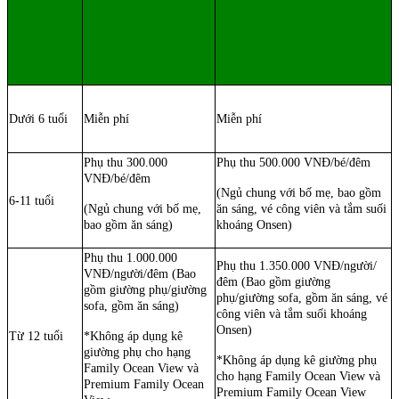
Dưới 6 tuổi
Miễn phí
Miễn phí
Phụ thu 300.000
Phụ thu 500.000 VNĐ/bé/đêm
VNĐ/bé/đêm
(Ngủ chung với bố mẹ, bao gồm
6-11 tuổi
(Ngủ chung với bố mẹ,
ăn sáng, vé công viên và tắm suối
bao gồm ăn sáng)
khoáng Onsen)
Phụ thu 1.000.000
Phụ thu 1.350.000 VNĐ/người/
VNĐ/người/đêm (Bao
đêm (Bao gồm giường
gồm giường phụ/giường
phụ/giường sofa, gồm ăn sáng, vé
sofa, gồm ăn sáng)
công viên và tắm suối khoáng
Onsen)
Từ 12 tuổi
*Không áp dụng kê
giường phụ cho hạng
*Không áp dụng kê giường phụ
Family Ocean View và
cho hạng Family Ocean View và
Premium Family Ocean
Premium Family Ocean View