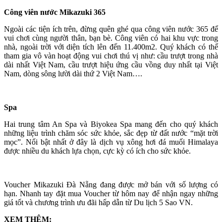
Công viên nước Mikazuki 365
Ngoài các tiện ích trên, đừng quên ghé qua công viên nước 365 để
vui chơi cùng người thân, bạn bè. Công viên có hai khu vực trong
nhà, ngoài trời với diện tích lên đến 11.400m2. Quý khách có thể
tham gia vô vàn hoạt động vui chơi thú vị như: cầu trượt trong nhà
dài nhất Việt Nam, cầu trượt hiệu ứng cầu vồng duy nhất tại Việt
Nam, dòng sông lười dài thứ 2 Việt Nam….
Spa
Hai trung tâm An Spa và Biyokea Spa mang đến cho quý khách
những liệu trình chăm sóc sức khỏe, sắc đẹp từ đất nước “mặt trời
mọc”. Nổi bật nhất ở đây là dịch vụ xông hơi đá muối Himalaya
được nhiều du khách lựa chọn, cực kỳ có ích cho sức khỏe.
Voucher Mikazuki Đà Nẵng đang được mở bán với số lượng có
hạn. Nhanh tay đặt mua Voucher từ hôm nay để nhận ngay những
giá tốt và chương trình ưu đãi hấp dẫn từ Du lịch 5 Sao VN.
XEM THÊM: