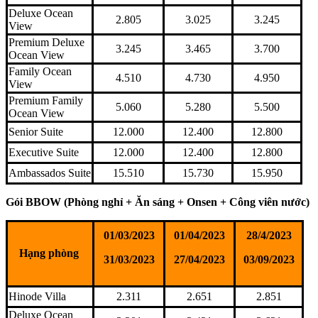
Deluxe Ocean
2.805
3.025
3.245
View
Premium Deluxe
3.245
3.465
3.700
Ocean View
Family Ocean
4.510
4.730
4.950
View
Premium Family
5.060
5.280
5.500
Ocean View
Senior Suite
12.000
12.400
12.800
Executive Suite
12.000
12.400
12.800
Ambassados Suite
15.510
15.730
15.950
Gói BBOW (Phòng nghỉ + Ăn sáng + Onsen + Công viên nước)
01/03/2023
01/04/2023
28/4/2023
Hạng phòng
31/03/2023
27/04/2023
03/09/2023
Hinode Villa
2.311
2.651
2.851
Deluxe Ocean