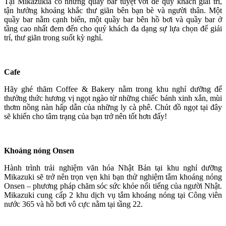
Tại Mikazukia có những quầy bar tuyệt vời để quý khách giải trí,
tận hưởng khoảng khắc thư giãn bên bạn bè và người thân. Một
quầy bar nằm cạnh biển, một quầy bar bên hồ bơi và quầy bar ở
tầng cao nhất đem đến cho quý khách đa dạng sự lựa chọn để giải
trí, thư giãn trong suốt kỳ nghỉ.
Cafe
Hãy ghé thăm Coffee & Bakery nằm trong khu nghỉ dưỡng để
thưởng thức hương vị ngọt ngào từ những chiếc bánh xinh xắn, mùi
thơm nồng nàn hấp dẫn của những ly cà phê. Chút đồ ngọt tại đây
sẽ khiến cho tâm trạng của bạn trở nên tốt hơn đấy!
Khoáng nóng Onsen
Hành trình trải nghiệm văn hóa Nhật Bản tại khu nghỉ dưỡng
Mikazuki sẽ trở nên trọn vẹn khi bạn thử nghiệm tắm khoáng nóng
Onsen – phương pháp chăm sóc sức khỏe nổi tiếng của người Nhật.
Mikazuki cung cấp 2 khu dịch vụ tắm khoáng nóng tại Công viên
nước 365 và hồ bơi vô cực nằm tại tầng 22.