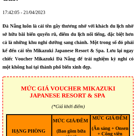
17:42:05 - 21/04/2023
Đà Nẵng luôn là cái tên gây thương nhớ với khách du lịch nhờ
sở hữu bãi biển quyến rũ, điểm du lịch nổi tiếng, đặc biệt hơn
cả là những khu nghỉ dưỡng sang chảnh. Một trong số đó phải
kể đến cái tên Mikazuki Japanese Resort & Spa. Lưu lại ngay
chiếc Voucher Mikazuki Đà Nẵng để trải nghiệm kỳ nghỉ có
một không hai tại thành phố biển xinh đẹp.
MỨC GIÁ VOUCHER MIKAZUKI
JAPANESE RESORT & SPA
(*Giá khởi điểm)
MỨC GIÁ/ĐÊM
MỨC GIÁ/ĐÊM
(Ăn sáng + Onsen
HẠNG PHÒNG
(Bao gồm bữa
+ Công viên