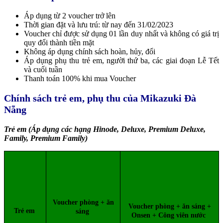
Áp dụng từ 2 voucher trở lên
Thời gian đặt và lưu trú: từ nay đến 31/02/2023
Voucher chỉ được sử dụng 01 lần duy nhất và không có giá trị
quy đổi thành tiền mặt
Không áp dụng chính sách hoàn, hủy, đổi
Áp dụng phụ thu trẻ em, người thứ ba, các giai đoạn Lễ Tết
và cuối tuần
Thanh toán 100% khi mua Voucher
Chính sách trẻ em, phụ thu của Mikazuki Đà
Nẵng
Trẻ em (Áp dụng các hạng Hinode, Deluxe, Premium Deluxe,
Family, Premium Family)
Voucher phòng + ăn
Voucher phòng + ăn sáng +
Trẻ em
sáng
Onsen + Công viên nước