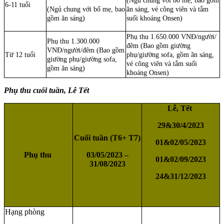
(Ngủ chung với bố mẹ, bao gồm
6-11 tuổi
(Ngủ chung với bố mẹ, bao
ăn sáng, vé công viên và tắm
gồm ăn sáng)
suối khoáng Onsen)
Phụ thu 1.650.000 VNĐ/người/
Phụ thu 1.300.000
đêm (Bao gồm giường
VNĐ/người/đêm (Bao gồm
Từ 12 tuổi
phụ/giường sofa, gồm ăn sáng,
giường phụ/giường sofa,
vé công viên và tắm suối
gồm ăn sáng)
khoáng Onsen)
Phụ thu cuối tuần, Lễ Tết
Lễ, Tết
29&30/4/2023
Cuối tuần (T6+ T7)
01&02/05/2023
Phụ thu
03/05/2023 –
01&02/09/2023
31/08/2023
24&31/12/2023
Hạng phòng