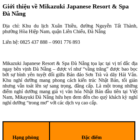
Giới thiệu về Mikazuki Japanese Resort & Spa
Đà Nẵng
Địa chỉ: Khu du lịch Xuân Thiều, đường Nguyễn Tất Thành,
phường Hòa Hiệp Nam, quận Liên Chiểu, Đà Nẵng
Liên hệ: 0825 437 888 – 0901 776 893
Mikazuki Japanese Resort & Spa Đà Nẵng tọa lạc tại vị trí đắc địa
ngay bên vịnh Đà Nẵng – được ví như “vầng trăng” được bao bọc
bởi sự bình yên tuyệt đối giữa Bán đảo Sơn Trà và dãy Hải Vân.
Khu nghỉ dưỡng mang phong cách kiến trúc Nhật Bản, tối giản
nhưng vẫn toát lên sự sang trọng, đẳng cấp. Là một trong những
điểm nghỉ dưỡng mang giá vị văn hóa Nhật Bản đầu tiên tại Việt
Nam, Mikayuki Đà Nẵng hứa hẹn đem đến cho quý khách kỳ nghỉ
nghỉ dưỡng “trong mơ” với các dịch vụ cao cấp.
Hạng phòng
Đặc điểm