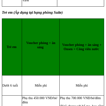
View
Trẻ em (Áp dụng tại hạng phòng Suite)
Voucher phòng + ăn
Voucher phòng + ăn sáng +
Trẻ em
sáng
Onsen + Công viên nước
Dưới 6 tuổi
Miễn phí
Miễn phí
Phụ thu 450.000 VNĐ/bé/
Phụ thu 700.000 VNĐ/bé/đêm
đêm