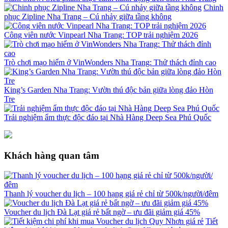
Chinh
phục Zipline Nha Trang – Cú nhảy giữa tầng không
Công viên nước Vinpearl Nha Trang: TOP trải nghiệm 2026
Trò chơi mạo hiểm ở VinWonders Nha Trang: Thử thách đỉnh cao
King’s Garden Nha Trang: Vườn thú độc bản giữa lòng đảo Hòn
Tre
Trải nghiệm ẩm thực độc đáo tại Nhà Hàng Deep Sea Phú Quốc
Khách hàng quan tâm
Thanh lý voucher du lịch – 100 hạng giá rẻ chỉ từ 500k/người/đêm
Voucher du lịch Đà Lạt giá rẻ bất ngờ – ưu đãi giảm giá 45%
Tiết