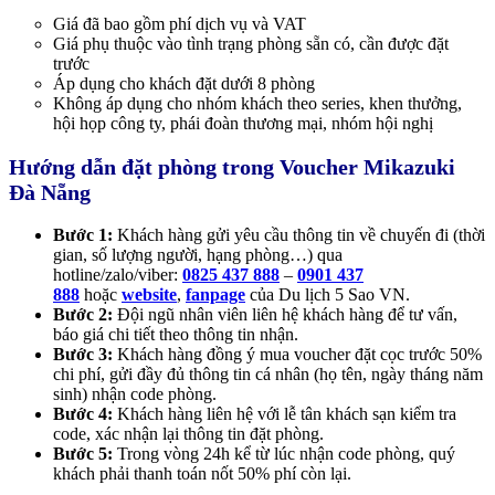
Giá đã bao gồm phí dịch vụ và VAT
Giá phụ thuộc vào tình trạng phòng sẵn có, cần được đặt
trước
Áp dụng cho khách đặt dưới 8 phòng
Không áp dụng cho nhóm khách theo series, khen thưởng,
hội họp công ty, phái đoàn thương mại, nhóm hội nghị
Hướng dẫn đặt phòng trong Voucher Mikazuki
Đà Nẵng
Bước 1:
Khách hàng gửi yêu cầu thông tin về chuyến đi (thời
gian, số lượng người, hạng phòng…) qua
hotline/zalo/viber:
0825 437 888
–
0901 437
888
hoặc
website
,
fanpage
của Du lịch 5 Sao VN.
Bước 2:
Đội ngũ nhân viên liên hệ khách hàng để tư vấn,
báo giá chi tiết theo thông tin nhận.
Bước 3:
Khách hàng đồng ý mua voucher đặt cọc trước 50%
chi phí, gửi đầy đủ thông tin cá nhân (họ tên, ngày tháng năm
sinh) nhận code phòng.
Bước 4:
Khách hàng liên hệ với lễ tân khách sạn kiểm tra
code, xác nhận lại thông tin đặt phòng.
Bước 5:
Trong vòng 24h kể từ lúc nhận code phòng, quý
khách phải thanh toán nốt 50% phí còn lại.