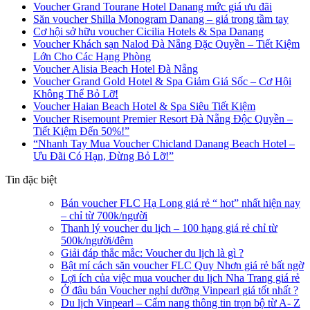
Voucher Grand Tourane Hotel Danang mức giá ưu đãi
Săn voucher Shilla Monogram Danang – giá trong tầm tay
Cơ hội sở hữu voucher Cicilia Hotels & Spa Danang
Voucher Khách sạn Nalod Đà Nẵng Đặc Quyền – Tiết Kiệm
Lớn Cho Các Hạng Phòng
Voucher Alisia Beach Hotel Đà Nẵng
Voucher Grand Gold Hotel & Spa Giảm Giá Sốc – Cơ Hội
Không Thể Bỏ Lỡ!
Voucher Haian Beach Hotel & Spa Siêu Tiết Kiệm
Voucher Risemount Premier Resort Đà Nẵng Độc Quyền –
Tiết Kiệm Đến 50%!”
“Nhanh Tay Mua Voucher Chicland Danang Beach Hotel –
Ưu Đãi Có Hạn, Đừng Bỏ Lỡ!”
Tin đặc biệt
Bán voucher FLC Hạ Long giá rẻ “ hot” nhất hiện nay
– chỉ từ 700k/người
Thanh lý voucher du lịch – 100 hạng giá rẻ chỉ từ
500k/người/đêm
Giải đáp thắc mắc: Voucher du lịch là gì ?
Bật mí cách săn voucher FLC Quy Nhơn giá rẻ bất ngờ
Lợi ích của việc mua voucher du lịch Nha Trang giá rẻ
Ở đâu bán Voucher nghỉ dưỡng Vinpearl giá tốt nhất ?
Du lịch Vinpearl – Cẩm nang thông tin trọn bộ từ A- Z