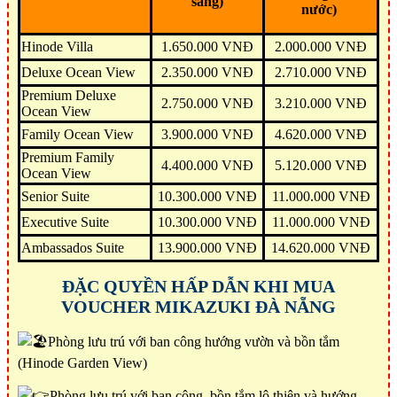
sáng)
nước)
Hinode Villa
1.650.000 VNĐ
2.000.000 VNĐ
Deluxe Ocean View
2.350.000 VNĐ
2.710.000 VNĐ
Premium Deluxe
2.750.000 VNĐ
3.210.000 VNĐ
Ocean View
Family Ocean View
3.900.000 VNĐ
4.620.000 VNĐ
Premium Family
4.400.000 VNĐ
5.120.000 VNĐ
Ocean View
Senior Suite
10.300.000 VNĐ
11.000.000 VNĐ
Executive Suite
10.300.000 VNĐ
11.000.000 VNĐ
Ambassados Suite
13.900.000 VNĐ
14.620.000 VNĐ
ĐẶC QUYỀN HẤP DẪN KHI MUA
VOUCHER MIKAZUKI ĐÀ NẴNG
Phòng lưu trú với ban công hướng vườn và bồn tắm
(Hinode Garden View)
Phòng lưu trú với ban công, bồn tắm lộ thiên và hướng