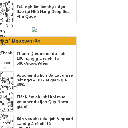
Trải nghiệm ẩm thực độc
đáo tại Nhà Hàng Deep Sea
Phú Quốc
HÁCH HÀNG QUAN TÂM
Thanh lý voucher du lịch –
100 hạng giá rẻ chỉ từ
500k/người/đêm
Voucher du lịch Đà Lạt giá rẻ
bất ngờ – ưu đãi giảm giá
45%
Tiết kiệm chi phí khi mua
Voucher du lịch Quy Nhơn
giá rẻ
Săn voucher du lịch Vinpearl
Land giá rẻ chỉ từ