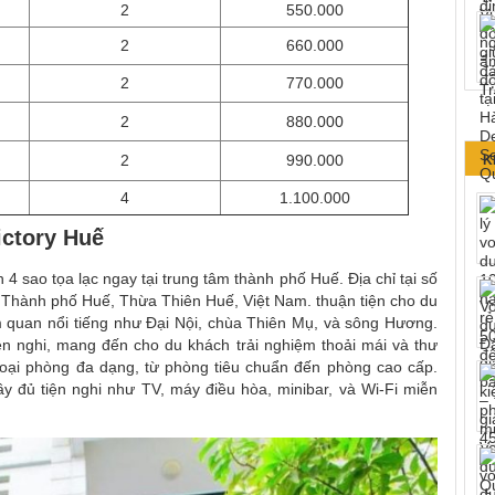
2
550.000
2
660.000
2
770.000
2
880.000
2
990.000
K
4
1.100.000
ictory Huế
4 sao tọa lạc ngay tại trung tâm thành phố Huế. Địa chỉ tại số
hành phố Huế, Thừa Thiên Huế, Việt Nam. thuận tiện cho du
 quan nổi tiếng như Đại Nội, chùa Thiên Mụ, và sông Hương.
iện nghi, mang đến cho du khách trải nghiệm thoải mái và thư
loại phòng đa dạng, từ phòng tiêu chuẩn đến phòng cao cấp.
y đủ tiện nghi như TV, máy điều hòa, minibar, và Wi-Fi miễn