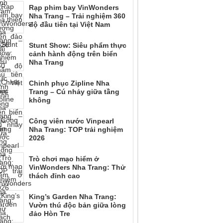
Rạp phim bay VinWonders
Nha Trang – Trải nghiệm 360
độ đầu tiên tại Việt Nam
Stunt Show: Siêu phẩm thực
cảnh hành động trên biển
Nha Trang
Chinh phục Zipline Nha
Trang – Cú nhảy giữa tầng
không
Công viên nước Vinpearl
Nha Trang: TOP trải nghiệm
2026
Trò chơi mạo hiểm ở
VinWonders Nha Trang: Thử
thách đỉnh cao
King’s Garden Nha Trang:
Vườn thú độc bản giữa lòng
đảo Hòn Tre