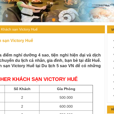
 Khách sạn Victory Huế
V
 sạn Victory Huế
a điểm nghỉ dưỡng 4 sao, tiện nghi hiện đại và dịch
huyến du lịch cá nhân, gia đình, bạn bè tại đất Huế.
 sạn Victory Huế tại
Du lịch 5 sao VN
để có những
HER KHÁCH SẠN VICTORY HUẾ
Số Khách
Gía Phòng
2
500.000
2
600.000
H