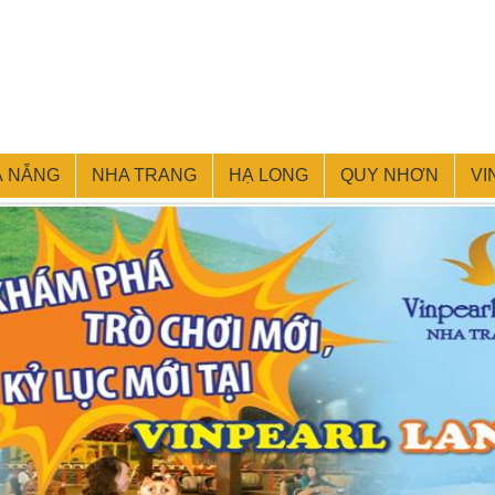
À NẴNG
NHA TRANG
HẠ LONG
QUY NHƠN
VI