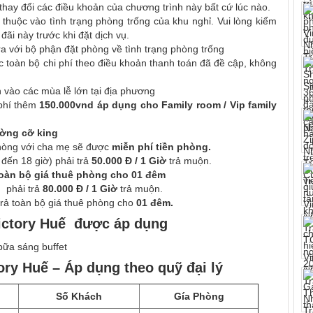
ay đổi các điều khoản của chương trình này bất cứ lúc nào.
thuộc vào tình trạng phòng trống của khu nghỉ. Vui lòng kiểm
đãi này trước khi đặt dịch vụ.
tra với bộ phận đặt phòng về tình trạng phòng trống
 toàn bộ chi phí theo điều khoản thanh toán đã đề cập, không
 vào các mùa lễ lớn tại địa phương
 phí thêm
150.000vnd áp dụng cho Family room / Vip family
ờng cỡ king
òng với cha mẹ sẽ được
miễn phí tiền phòng.
 đến 18 giờ) phải trả
50.000 Đ / 1 Giờ
trả muộn.
toàn bộ giá thuê phòng cho 01 đêm
p
phải trả
8
0.000 Đ / 1 Giờ
trả muộn.
 trả toàn bộ giá thuê phòng cho
01 đêm.
ictory Huế
được áp dụng
bữa sáng buffet
tory Huế
– Áp dụng theo quỹ đại lý
Số Khách
Gía Phòng