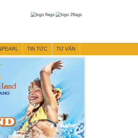
NPEARL
TIN TỨC
TƯ VẤN