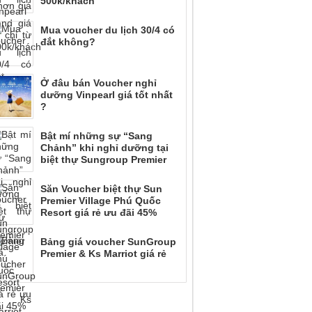
500k/khách
Mua voucher du lịch 30/4 có
đắt không?
Ở đâu bán Voucher nghỉ
dưỡng Vinpearl giá tốt nhất
?
Bật mí những sự “Sang
Chảnh” khi nghỉ dưỡng tại
biệt thự Sungroup Premier
Săn Voucher biệt thự Sun
Premier Village Phú Quốc
Resort giá rẻ ưu đãi 45%
Bảng giá voucher SunGroup
Premier & Ks Marriot giá rẻ