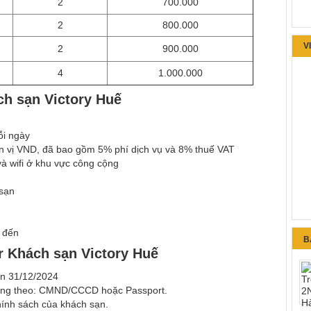
2
700.000
2
800.000
V
2
900.000
4
1.000.000
ch sạn Victory Huế
ỗi ngày
n vị VND, đã bao gồm 5% phí dịch vụ và 8% thuế VAT
và wifi ở khu vực công cộng
 sạn
i đến
B
r Khách sạn Victory Huế
ến 31/12/2024
ang theo: CMND/CCCD hoặc Passport.
chính sách của khách sạn.