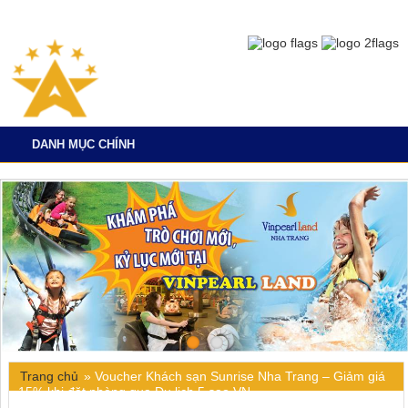
DANH MỤC CHÍNH
Trang chủ
»
Voucher Khách sạn Sunrise Nha Trang – Giảm giá
15% khi đặt phòng qua Du lịch 5 sao VN