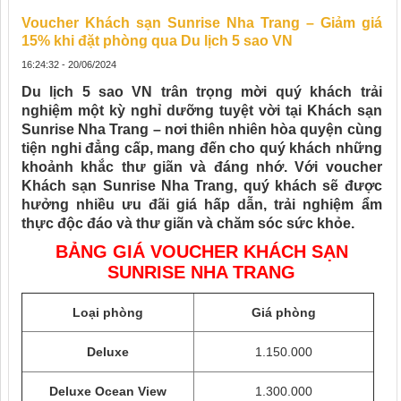
Voucher Khách sạn Sunrise Nha Trang – Giảm giá
15% khi đặt phòng qua Du lịch 5 sao VN
16:24:32 - 20/06/2024
Du lịch 5 sao VN
trân trọng mời quý khách trải
nghiệm một kỳ nghỉ dưỡng tuyệt vời tại Khách sạn
Sunrise Nha Trang – nơi thiên nhiên hòa quyện cùng
tiện nghi đẳng cấp, mang đến cho quý khách những
khoảnh khắc thư giãn và đáng nhớ. V
ới voucher
Khách sạn Sunrise Nha Trang
, quý khách sẽ được
hưởng nhiều ư
u đãi giá hấp dẫn, t
rải nghiệm ẩm
thực độc đáo và t
hư giãn và chăm sóc sức khỏe.
BẢNG GIÁ VOUCHER KHÁCH SẠN
SUNRISE NHA TRANG
Loại phòng
Giá phòng
Deluxe
1.150.000
Deluxe Ocean View
1.300.000