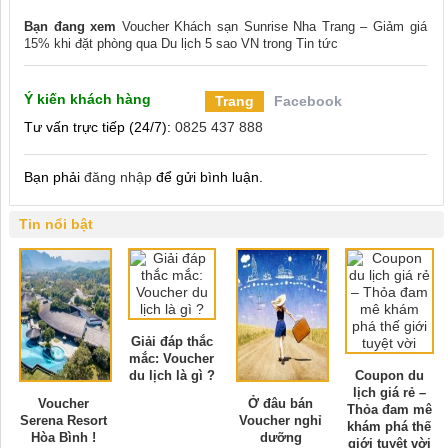
Bạn đang xem
Voucher Khách sạn Sunrise Nha Trang – Giảm giá
15% khi đặt phòng qua Du lịch 5 sao VN
trong
Tin tức
Ý kiến khách hàng
Trang
Facebook
Tư vấn trực tiếp (24/7):
0825 437 888
Bạn phải
đăng nhập
để gửi bình luận.
Tin nổi bật
Giải đáp thắc
mắc: Voucher
du lịch là gì ?
Coupon du
lịch giá rẻ –
Voucher
Ở đâu bán
Thỏa đam mê
Serena Resort
Voucher nghỉ
khám phá thế
Hòa Bình !
dưỡng
giới tuyệt vời