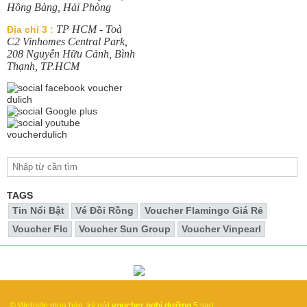
Hồng Bàng, Hải Phòng
TP HCM - Toà
Địa chỉ 3 :
C2 Vinhomes Central Park,
208 Nguyễn Hữu Cảnh, Bình
Thạnh, TP.HCM
TAGS
Tin Nổi Bật
Vé Đồi Rồng
Voucher Flamingo Giá Rẻ
Voucher Flc
Voucher Sun Group
Voucher Vinpearl
© Website mua bán, ký gửi
voucher nghỉ dưỡng
5 sao