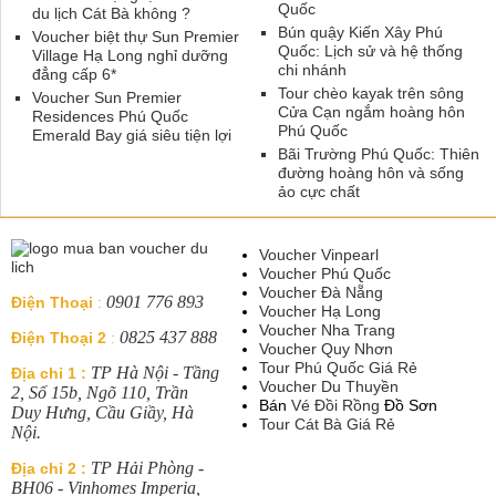
Quốc
du lịch Cát Bà không ?
Bún quậy Kiến Xây Phú
Voucher biệt thự Sun Premier
Quốc: Lịch sử và hệ thống
Village Hạ Long nghỉ dưỡng
chi nhánh
đẳng cấp 6*
Tour chèo kayak trên sông
Voucher Sun Premier
Cửa Cạn ngắm hoàng hôn
Residences Phú Quốc
Phú Quốc
Emerald Bay giá siêu tiện lợi
Bãi Trường Phú Quốc: Thiên
đường hoàng hôn và sống
ảo cực chất
Voucher Vinpearl
Voucher Phú Quốc
Voucher Đà Nẵng
0901 776 893
Điện Thoại
:
Voucher Hạ Long
Voucher Nha Trang
0825 437 888
Điện Thoại 2
:
Voucher Quy Nhơn
Tour Phú Quốc Giá Rẻ
TP Hà Nội - Tầng
Địa chỉ 1 :
Voucher Du Thuyền
2, Số 15b, Ngõ 110, Trần
Bán
Vé Đồi Rồng
Đồ Sơn
Duy Hưng, Cầu Giầy, Hà
Tour Cát Bà Giá Rẻ
Nội.
TP Hải Phòng -
Địa chỉ 2 :
BH06 - Vinhomes Imperia,