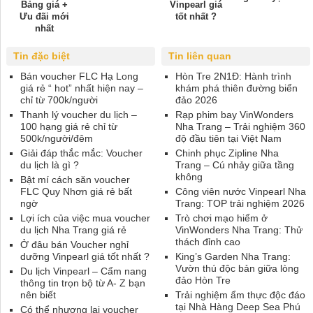
Bảng giá +
Vinpearl giá
Ưu đãi mới
tốt nhất ?
nhất
Tin đặc biệt
Tin liên quan
Bán voucher FLC Hạ Long
Hòn Tre 2N1Đ: Hành trình
giá rẻ “ hot” nhất hiện nay –
khám phá thiên đường biển
chỉ từ 700k/người
đảo 2026
Thanh lý voucher du lịch –
Rạp phim bay VinWonders
100 hạng giá rẻ chỉ từ
Nha Trang – Trải nghiệm 360
500k/người/đêm
độ đầu tiên tại Việt Nam
Giải đáp thắc mắc: Voucher
Chinh phục Zipline Nha
du lịch là gì ?
Trang – Cú nhảy giữa tầng
không
Bật mí cách săn voucher
FLC Quy Nhơn giá rẻ bất
Công viên nước Vinpearl Nha
ngờ
Trang: TOP trải nghiệm 2026
Lợi ích của việc mua voucher
Trò chơi mạo hiểm ở
du lịch Nha Trang giá rẻ
VinWonders Nha Trang: Thử
thách đỉnh cao
Ở đâu bán Voucher nghỉ
dưỡng Vinpearl giá tốt nhất ?
King’s Garden Nha Trang:
Vườn thú độc bản giữa lòng
Du lịch Vinpearl – Cẩm nang
đảo Hòn Tre
thông tin trọn bộ từ A- Z bạn
nên biết
Trải nghiệm ẩm thực độc đáo
tại Nhà Hàng Deep Sea Phú
Có thể nhượng lại voucher