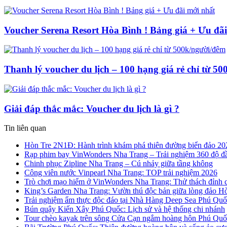
Voucher Serena Resort Hòa Bình ! Bảng giá + Ưu đã
Thanh lý voucher du lịch – 100 hạng giá rẻ chỉ từ 5
Giải đáp thắc mắc: Voucher du lịch là gì ?
Tin liên quan
Hòn Tre 2N1Đ: Hành trình khám phá thiên đường biển đảo 20
Rạp phim bay VinWonders Nha Trang – Trải nghiệm 360 độ đầu
Chinh phục Zipline Nha Trang – Cú nhảy giữa tầng không
Công viên nước Vinpearl Nha Trang: TOP trải nghiệm 2026
Trò chơi mạo hiểm ở VinWonders Nha Trang: Thử thách đỉnh 
King’s Garden Nha Trang: Vườn thú độc bản giữa lòng đảo H
Trải nghiệm ẩm thực độc đáo tại Nhà Hàng Deep Sea Phú Quố
Bún quậy Kiến Xây Phú Quốc: Lịch sử và hệ thống chi nhánh
Tour chèo kayak trên sông Cửa Cạn ngắm hoàng hôn Phú Quố