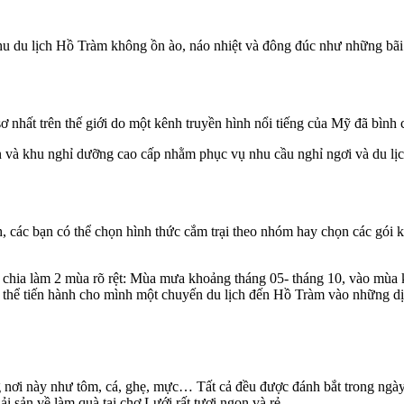
 du lịch Hồ Tràm không ồn ào, náo nhiệt và đông đúc như những bãi bi
nhất trên thế giới do một kênh truyền hình nổi tiếng của Mỹ đã bình 
ạn và khu nghỉ dưỡng cao cấp nhằm phục vụ nhu cầu nghỉ ngơi và du l
 các bạn có thể chọn hình thức cắm trại theo nhóm hay chọn các gói k
 chia làm 2 mùa rõ rệt: Mùa mưa khoảng tháng 05- tháng 10, vào mùa kh
thể tiến hành cho mình một chuyến du lịch đến Hồ Tràm vào những dịp n
i này như tôm, cá, ghẹ, mực… Tất cả đều được đánh bắt trong ngày. B
 hải sản về làm quà tại chợ Lưới rất tươi ngon và rẻ.