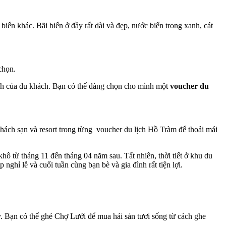
ển khác. Bãi biển ở đầy rất dài và đẹp, nước biển trong xanh, cát
chọn.
ịch của du khách. Bạn có thể dàng chọn cho mình một
voucher du
hách sạn và resort trong từng voucher du lịch Hồ Tràm để thoải mái
ô từ tháng 11 đến tháng 04 năm sau. Tất nhiên, thời tiết ở khu du
ghỉ lễ và cuối tuần cùng bạn bè và gia đình rất tiện lợi.
ạn có thể ghé Chợ Lưới để mua hải sản tươi sống từ cách ghe