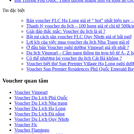
Bãi Trường Phú Quốc: Thiên đường hoàng hôn và sống ảo cực
Tin đặc biệt
Bán voucher FLC Hạ Long giá rẻ “ hot” nhất hiện nay –
Thanh lý voucher du lịch – 100 hạng giá rẻ chỉ từ 500k
Giải đáp thắc mắc: Voucher du lịch là gì ?
Bật mí cách săn voucher FLC Quy Nhơn giá rẻ bất ngờ
Lợi ích của việc mua voucher du lịch Nha Trang giá rẻ
Ở đâu bán Voucher nghỉ dưỡng Vinpearl giá tốt nhất ?
Du lịch Vinpearl – Cẩm nang thông tin trọn bộ từ A- Z b
Có thể nhượng lại voucher du lịch Cát Bà không ?
Voucher biệt thự Sun Premier Village Hạ Long nghỉ dưỡ
Voucher Sun Premier Residences Phú Quốc Emerald Bay g
Voucher quan tâm
Voucher Vinpearl
Voucher Du Lịch Phú Quốc
Voucher Du Lịch Nha trang
Voucher Du Lịch Hạ Long
Voucher Du Lịch Đà nẵng
Voucher Du Lịch Quy Nhơn
Voucher Flc
Voucher Flamingo