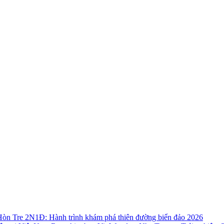
òn Tre 2N1Đ: Hành trình khám phá thiên đường biển đảo 2026