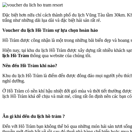
Đặc biệt hơn nữa chỉ cách thành phố du lịch Vũng Tàu tầm 30km. Khu
trắng như những dãi lụa dài và đặc biệt hải sản rất rẻ.
Voucher du lịch Hồ Tràm sự lựa chọn hoàn hảo
Hồ Tràm được công nhận là một trong những bãi biển đẹp và hoang sơ 
Hiện nay, tại khu du lịch Hồ Tràm được xây dựng rất nhiều khách s
lịch Hồ Tràm
thông qua website của chúng tôi.
Nên đến Hồ Tràm khi nào?
Khu du lịch Hồ Tràm là điểm đến được đông đảo mọi người yêu thích,
nghỉ dưỡng.
Ở Hồ Tràm có nền khí hậu nhiệt đới gió mùa và thời tiết thường được
lịch Hồ Tràm khá dễ chịu và mát mẻ, cũng rất ổn định nên các bạn có 
Ăn gì khi đến du lịch hồ tràm ?
Đến với Hô Tràm bạn không thể bỏ qua những món hải sản tươi sống nơ
thuyền mới đánh bắt về rồi sau đó thuê nhà hàng chế biến hoặc mua