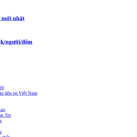
i mới nhất
00k/người/đêm
26
 tiên tại Việt Nam
cao
òn Tre
c
c