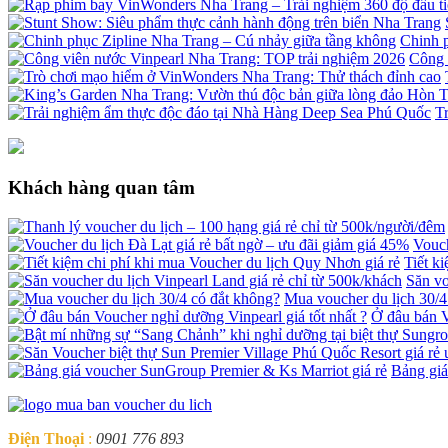
Chinh 
Công 
T
Khách hàng quan tâm
Vouch
Tiết k
Săn vo
Mua voucher du lịch 30/4
Ở đâu bán V
Bảng giá
Điện Thoại
:
0901 776 893