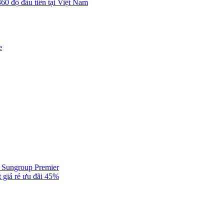
0 độ đầu tiên tại Việt Nam
e
ự Sungroup Premier
 giá rẻ ưu đãi 45%