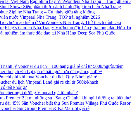
Rạp phim bay VinWonders Nha Trang – Trải nghiệm 36
Stunt Show: Siêu phẩm thực cảnh hành động trên biển Nha Trang
phục Zipline Nha Trang – Cú nhảy giữa tầng không
viên nước Vinpearl Nha Trang: TOP trải nghiệm 2026
Trò chơi mạo hiểm ở VinWonders Nha Trang: Thử thách đỉnh cao
King’s Garden Nha Trang: Vườn thú độc bản giữa lòng đảo Hòn Tr
rải nghiệm ẩm thực độc đáo tại Nhà Hàng Deep Sea Phú Quốc
Thanh lý voucher du lịch – 100 hạng giá rẻ chỉ từ 500k/người/đêm
er du lịch Đà Lạt giá rẻ bất ngờ – ưu đãi giảm giá 45%
iệm chi phí khi mua Voucher du lịch Quy Nhơn giá rẻ
ucher du lịch Vinpearl Land giá rẻ chỉ từ 500k/khách
 có đắt không?
oucher nghỉ dưỡng Vinpearl giá tốt nhất ?
Bật mí những sự “Sang Chảnh” khi nghỉ dưỡng tại biệt th
Săn Voucher biệt thự Sun Premier Village Phú Quốc Resort
 voucher SunGroup Premier & Ks Marriot giá rẻ