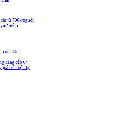
 chất
 chỉ từ 700k/người
/người/đêm
ạn nên biết
ng đẳng cấp 6*
iá siêu tiện lợi