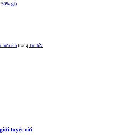
ả 50% giá
n hữu ích
trong
Tin tức
iới tuyệt vời