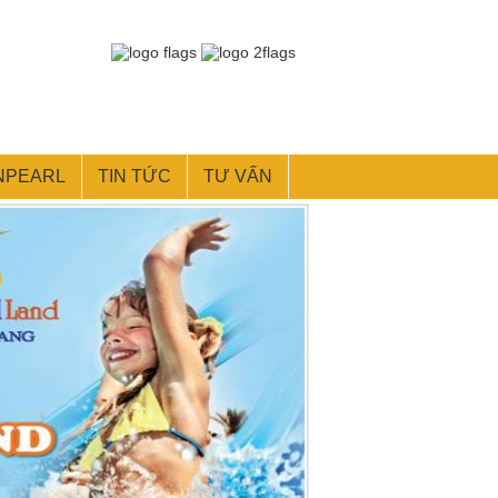
NPEARL
TIN TỨC
TƯ VẤN