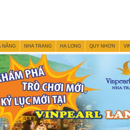
À NẴNG
NHA TRANG
HẠ LONG
QUY NHƠN
VI