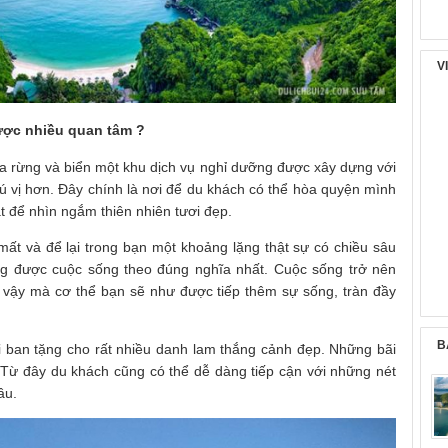
V
được nhiều quan tâm ?
a rừng và biển một khu dịch vụ nghỉ dưỡng được xây dựng với
thú vị hơn. Đây chính là nơi để du khách có thể hòa quyện mình
t để nhìn ngắm thiên nhiên tươi đẹp.
ất và để lại trong bạn một khoảng lặng thật sự có chiều sâu
ng được cuộc sống theo đúng nghĩa nhất. Cuộc sống trở nên
vì vậy mà cơ thể bạn sẽ như được tiếp thêm sự sống, tràn đầy
B
 ban tặng cho rất nhiều danh lam thắng cảnh đẹp. Những bãi
. Từ đây du khách cũng có thể dễ dàng tiếp cận với những nét
ầu.