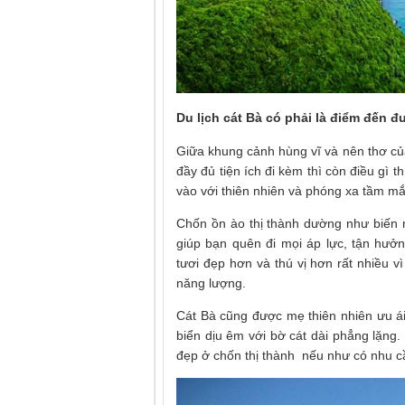
Du lịch cát Bà có phải là điểm đến 
Giữa khung cảnh hùng vĩ và nên thơ củ
đầy đủ tiện ích đi kèm thì còn điều gì 
vào với thiên nhiên và phóng xa tầm mắ
Chốn ồn ào thị thành dường như biến m
giúp bạn quên đi mọi áp lực, tận hưở
tươi đẹp hơn và thú vị hơn rất nhiều 
năng lượng.
Cát Bà cũng được mẹ thiên nhiên ưu ái
biển dịu êm với bờ cát dài phẳng lặng
đẹp ở chốn thị thành nếu như có nhu c