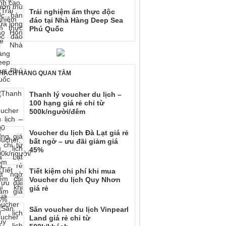
Trải nghiệm ẩm thực độc
đáo tại Nhà Hàng Deep Sea
Phú Quốc
HÁCH HÀNG QUAN TÂM
Thanh lý voucher du lịch –
100 hạng giá rẻ chỉ từ
500k/người/đêm
Voucher du lịch Đà Lạt giá rẻ
bất ngờ – ưu đãi giảm giá
45%
Tiết kiệm chi phí khi mua
Voucher du lịch Quy Nhơn
giá rẻ
Săn voucher du lịch Vinpearl
Land giá rẻ chỉ từ