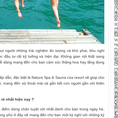
ọi người những trải nghiệm ấn tượng và khó phai, khu nghỉ
 đầu tư rất kỹ lưỡng và hiện đại. Không gian nội thất sang
 dễ dàng mang đến cho bạn cảm xúc thăng hoa hay lắng đọng
hấp dẫn, đặc biệt là Nature Spa & Sauna của resort sẽ giúp cho
ái, mang đến sử thoải mái và gắn kết con người gần với thiên
 rẻ nhất hiện nay ?
à điểm dừng chân tuyệt vời nhất dành cho bạn trong ngày hè,
phong phú ở đây sẽ mang đến cho bạn một kỳ nghỉ với những kỷ