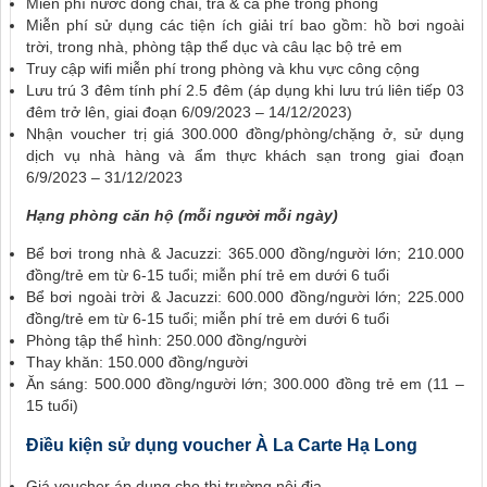
Miễn phí nước đóng chai, trà & cà phê trong phòng
Miễn phí sử dụng các tiện ích giải trí bao gồm: hồ bơi ngoài
trời, trong nhà, phòng tập thể dục và câu lạc bộ trẻ em
Truy cập wifi miễn phí trong phòng và khu vực công cộng
Lưu trú 3 đêm tính phí 2.5 đêm (áp dụng khi lưu trú liên tiếp 03
đêm trở lên, giai đoạn 6/09/2023 – 14/12/2023)
Nhận voucher trị giá 300.000 đồng/phòng/chặng ở, sử dụng
dịch vụ nhà hàng và ẩm thực khách sạn trong giai đoạn
6/9/2023 – 31/12/2023
Hạng phòng căn hộ (mỗi người mỗi ngày)
Bể bơi trong nhà & Jacuzzi: 365.000 đồng/người lớn; 210.000
đồng/trẻ em từ 6-15 tuổi; miễn phí trẻ em dưới 6 tuổi
Bể bơi ngoài trời & Jacuzzi: 600.000 đồng/người lớn; 225.000
đồng/trẻ em từ 6-15 tuổi; miễn phí trẻ em dưới 6 tuổi
Phòng tập thể hình: 250.000 đồng/người
Thay khăn: 150.000 đồng/người
Ăn sáng: 500.000 đồng/người lớn; 300.000 đồng trẻ em (11 –
15 tuổi)
Điều kiện sử dụng voucher À La Carte Hạ Long
Giá voucher áp dụng cho thị trường nội địa