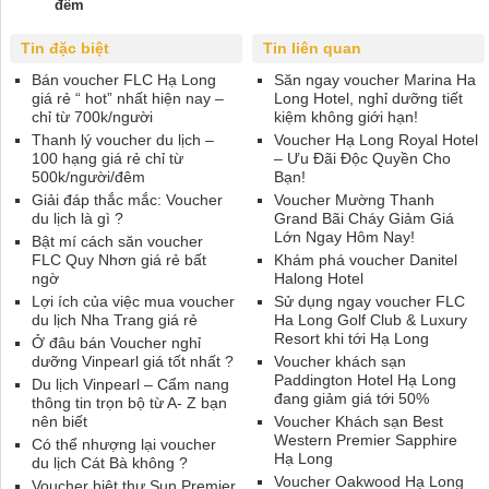
đêm
Tin đặc biệt
Tin liên quan
Bán voucher FLC Hạ Long
Săn ngay voucher Marina Ha
giá rẻ “ hot” nhất hiện nay –
Long Hotel, nghỉ dưỡng tiết
chỉ từ 700k/người
kiệm không giới hạn!
Thanh lý voucher du lịch –
Voucher Hạ Long Royal Hotel
100 hạng giá rẻ chỉ từ
– Ưu Đãi Độc Quyền Cho
500k/người/đêm
Bạn!
Giải đáp thắc mắc: Voucher
Voucher Mường Thanh
du lịch là gì ?
Grand Bãi Cháy Giảm Giá
Lớn Ngay Hôm Nay!
Bật mí cách săn voucher
FLC Quy Nhơn giá rẻ bất
Khám phá voucher Danitel
ngờ
Halong Hotel
Lợi ích của việc mua voucher
Sử dụng ngay voucher FLC
du lịch Nha Trang giá rẻ
Ha Long Golf Club & Luxury
Resort khi tới Hạ Long
Ở đâu bán Voucher nghỉ
dưỡng Vinpearl giá tốt nhất ?
Voucher khách sạn
Paddington Hotel Hạ Long
Du lịch Vinpearl – Cẩm nang
đang giảm giá tới 50%
thông tin trọn bộ từ A- Z bạn
nên biết
Voucher Khách sạn Best
Western Premier Sapphire
Có thể nhượng lại voucher
Hạ Long
du lịch Cát Bà không ?
Voucher Oakwood Hạ Long
Voucher biệt thự Sun Premier