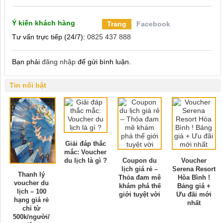
Ý kiến khách hàng
Trang
Facebook
Tư vấn trực tiếp (24/7):
0825 437 888
Bạn phải
đăng nhập
để gửi bình luận.
Tin nổi bật
Giải đáp thắc
mắc: Voucher
du lịch là gì ?
Coupon du
Voucher
lịch giá rẻ –
Serena Resort
Thanh lý
Thỏa đam mê
Hòa Bình !
voucher du
khám phá thế
Bảng giá +
lịch – 100
giới tuyệt vời
Ưu đãi mới
hạng giá rẻ
nhất
chỉ từ
500k/người/