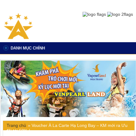
DANH MỤC CHÍNH
Trang chủ
»
Voucher À La Carte Hạ Long Bay – KM mới ra Ưu
đãi tới 50% !