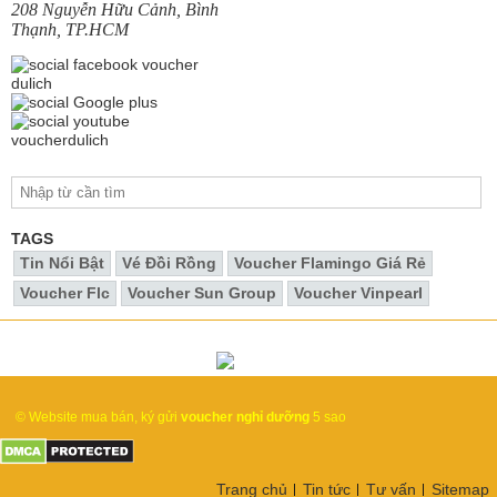
208 Nguyễn Hữu Cảnh, Bình
Thạnh, TP.HCM
TAGS
Tin Nổi Bật
Vé Đồi Rồng
Voucher Flamingo Giá Rẻ
Voucher Flc
Voucher Sun Group
Voucher Vinpearl
© Website mua bán, ký gửi
voucher nghỉ dưỡng
5 sao
Trang chủ
Tin tức
Tư vấn
Sitemap