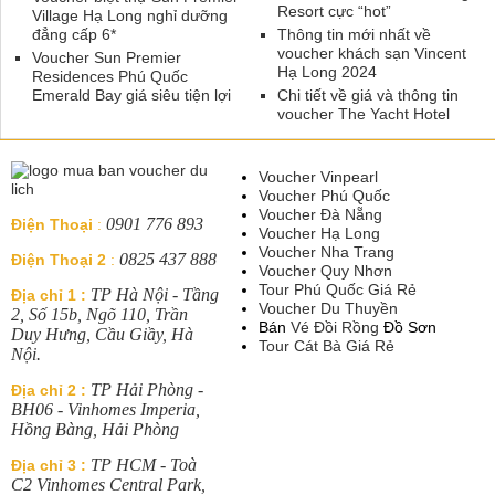
Resort cực “hot”
Village Hạ Long nghỉ dưỡng
đẳng cấp 6*
Thông tin mới nhất về
voucher khách sạn Vincent
Voucher Sun Premier
Hạ Long 2024
Residences Phú Quốc
Emerald Bay giá siêu tiện lợi
Chi tiết về giá và thông tin
voucher The Yacht Hotel
Voucher Vinpearl
Voucher Phú Quốc
Voucher Đà Nẵng
0901 776 893
Điện Thoại
:
Voucher Hạ Long
Voucher Nha Trang
0825 437 888
Điện Thoại 2
:
Voucher Quy Nhơn
Tour Phú Quốc Giá Rẻ
TP Hà Nội - Tầng
Địa chỉ 1 :
Voucher Du Thuyền
2, Số 15b, Ngõ 110, Trần
Bán
Vé Đồi Rồng
Đồ Sơn
Duy Hưng, Cầu Giầy, Hà
Tour Cát Bà Giá Rẻ
Nội.
TP Hải Phòng -
Địa chỉ 2 :
BH06 - Vinhomes Imperia,
Hồng Bàng, Hải Phòng
TP HCM - Toà
Địa chỉ 3 :
C2 Vinhomes Central Park,