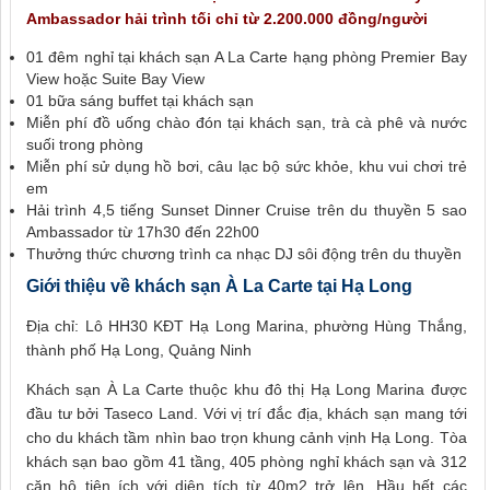
Ambassador hải trình tối chỉ từ 2.200.000 đồng/người
01 đêm nghỉ tại khách sạn A La Carte hạng phòng Premier Bay
View hoặc Suite Bay View
01 bữa sáng buffet tại khách sạn
Miễn phí đồ uống chào đón tại khách sạn, trà cà phê và nước
suối trong phòng
Miễn phí sử dụng hồ bơi, câu lạc bộ sức khỏe, khu vui chơi trẻ
em
Hải trình 4,5 tiếng Sunset Dinner Cruise trên du thuyền 5 sao
Ambassador từ 17h30 đến 22h00
Thưởng thức chương trình ca nhạc DJ sôi động trên du thuyền
Giới thiệu về khách sạn À La Carte tại Hạ Long
Địa chỉ: Lô HH30 KĐT Hạ Long Marina, phường Hùng Thắng,
thành phố Hạ Long, Quảng Ninh
Khách sạn À La Carte thuộc khu đô thị Hạ Long Marina được
đầu tư bởi Taseco Land. Với vị trí đắc địa, khách sạn mang tới
cho du khách tầm nhìn bao trọn khung cảnh vịnh Hạ Long. Tòa
khách sạn bao gồm 41 tầng, 405 phòng nghỉ khách sạn và 312
căn hộ tiện ích với diện tích từ 40m2 trở lên. Hầu hết các