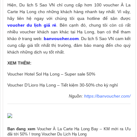
Hiện, Du lịch 5 Sao VN chỉ cung cấp hơn 100 voucher À La
Carte Hạ Long cho những khách hàng nhanh tay nhất. Vì vậy,
hãy liên hệ ngay với chúng tôi qua hotline để săn được
voucher du lịch giá rẻ
. Bên cạnh đó, chung tôi còn có rất
nhiều voucher khách sạn khác tại Hạ Long, bạn có thể tham
khảo ở trang web:
banvoucher.com
. Du lịch 5 Sao VN cam kết
cung cấp giá tốt nhất thị trường, đảm bảo mang đến cho quý
khách những dịch vụ tốt nhất.
XEM THÊM:
Voucher Hotel Sol Hạ Long – Super sale 50%
Voucher D’Lioro Hạ Long – Tiết kiệm 30-50% cho kỳ nghỉ
Nguồn:
https://banvoucher.com/
Bạn đang xem
Voucher À La Carte Hạ Long Bay – KM mới ra Ưu
đãi tới 50% !
trong
Voucher Du Lịch Hạ Long