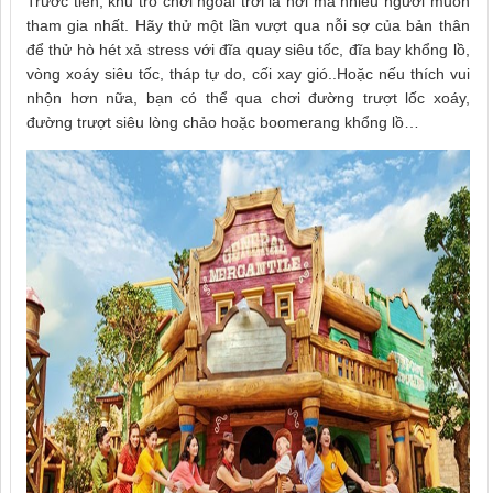
Trước tiên, khu trò chơi ngoài trời là nơi mà nhiều người muốn
tham gia nhất. Hãy thử một lần vượt qua nỗi sợ của bản thân
để thử hò hét xả stress với đĩa quay siêu tốc, đĩa bay khổng lồ,
vòng xoáy siêu tốc, tháp tự do, cối xay gió..Hoặc nếu thích vui
nhộn hơn nữa, bạn có thể qua chơi đường trượt lốc xoáy,
đường trượt siêu lòng chảo hoặc boomerang khổng lồ…