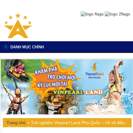
DANH MỤC CHÍNH
Trang chủ
»
Trải nghiệm Vinpearl Land Phú Quốc – Vô số điều
cần khám phá