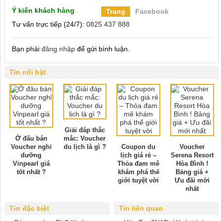
Ý kiến khách hàng
Trang
Facebook
Tư vấn trực tiếp (24/7):
0825 437 888
Bạn phải
đăng nhập
để gửi bình luận.
Tin nổi bật
Giải đáp thắc
Ở đâu bán
mắc: Voucher
Voucher nghỉ
du lịch là gì ?
Coupon du
Voucher
dưỡng
lịch giá rẻ –
Serena Resort
Vinpearl giá
Thỏa đam mê
Hòa Bình !
tốt nhất ?
khám phá thế
Bảng giá +
giới tuyệt vời
Ưu đãi mới
nhất
Tin đặc biệt
Tin liên quan