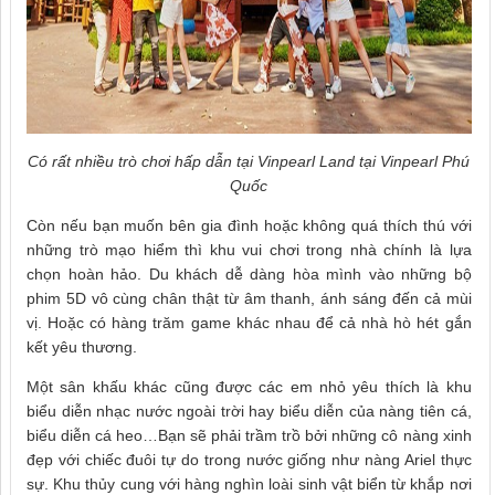
Có rất nhiều trò chơi hấp dẫn tại Vinpearl Land tại Vinpearl Phú
Quốc
Còn nếu bạn muốn bên gia đình hoặc không quá thích thú với
những trò mạo hiểm thì khu vui chơi trong nhà chính là lựa
chọn hoàn hảo. Du khách dễ dàng hòa mình vào những bộ
phim 5D vô cùng chân thật từ âm thanh, ánh sáng đến cả mùi
vị. Hoặc có hàng trăm game khác nhau để cả nhà hò hét gắn
kết yêu thương.
Một sân khấu khác cũng được các em nhỏ yêu thích là khu
biểu diễn nhạc nước ngoài trời hay biểu diễn của nàng tiên cá,
biểu diễn cá heo…Bạn sẽ phải trầm trồ bởi những cô nàng xinh
đẹp với chiếc đuôi tự do trong nước giống như nàng Ariel thực
sự. Khu thủy cung với hàng nghìn loài sinh vật biển từ khắp nơi