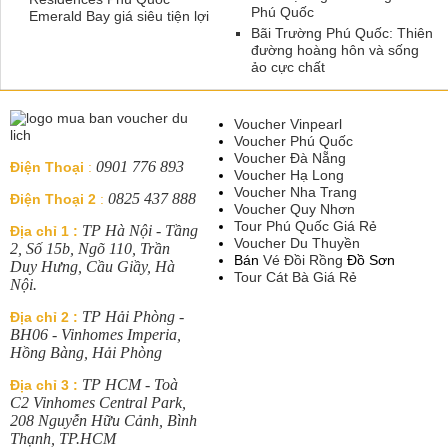
Phú Quốc
Emerald Bay giá siêu tiện lợi
Bãi Trường Phú Quốc: Thiên
đường hoàng hôn và sống
ảo cực chất
Voucher Vinpearl
Voucher Phú Quốc
Voucher Đà Nẵng
0901 776 893
Điện Thoại
:
Voucher Hạ Long
Voucher Nha Trang
0825 437 888
Điện Thoại 2
:
Voucher Quy Nhơn
Tour Phú Quốc Giá Rẻ
TP Hà Nội - Tầng
Địa chỉ 1 :
Voucher Du Thuyền
2, Số 15b, Ngõ 110, Trần
Bán
Vé Đồi Rồng
Đồ Sơn
Duy Hưng, Cầu Giầy, Hà
Tour Cát Bà Giá Rẻ
Nội.
TP Hải Phòng -
Địa chỉ 2 :
BH06 - Vinhomes Imperia,
Hồng Bàng, Hải Phòng
TP HCM - Toà
Địa chỉ 3 :
C2 Vinhomes Central Park,
208 Nguyễn Hữu Cảnh, Bình
Thạnh, TP.HCM