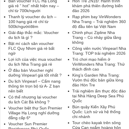
Bán voucher FLC Hạ Long
Hòn Tre 2N1Đ: Hành trình
giá rẻ “ hot” nhất hiện nay –
khám phá thiên đường biển
chỉ từ 700k/người
đảo 2026
Thanh lý voucher du lịch –
Rạp phim bay VinWonders
100 hạng giá rẻ chỉ từ
Nha Trang – Trải nghiệm 360
500k/người/đêm
độ đầu tiên tại Việt Nam
Giải đáp thắc mắc: Voucher
Chinh phục Zipline Nha
du lịch là gì ?
Trang – Cú nhảy giữa tầng
không
Bật mí cách săn voucher
FLC Quy Nhơn giá rẻ bất
Công viên nước Vinpearl Nha
ngờ
Trang: TOP trải nghiệm 2026
Lợi ích của việc mua voucher
Trò chơi mạo hiểm ở
du lịch Nha Trang giá rẻ
VinWonders Nha Trang: Thử
thách đỉnh cao
Ở đâu bán Voucher nghỉ
dưỡng Vinpearl giá tốt nhất ?
King’s Garden Nha Trang:
Vườn thú độc bản giữa lòng
Du lịch Vinpearl – Cẩm nang
đảo Hòn Tre
thông tin trọn bộ từ A- Z bạn
nên biết
Trải nghiệm ẩm thực độc đáo
tại Nhà Hàng Deep Sea Phú
Có thể nhượng lại voucher
Quốc
du lịch Cát Bà không ?
Bún quậy Kiến Xây Phú
Voucher biệt thự Sun Premier
Quốc: Lịch sử và hệ thống
Village Hạ Long nghỉ dưỡng
chi nhánh
đẳng cấp 6*
Tour chèo kayak trên sông
Voucher Sun Premier
Cửa Cạn ngắm hoàng hôn
Residences Phú Quốc