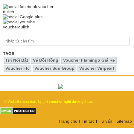
TAGS
Tin Nổi Bật
Vé Đồi Rồng
Voucher Flamingo Giá Rẻ
Voucher Flc
Voucher Sun Group
Voucher Vinpearl
© Website mua bán, ký gửi
voucher nghỉ dưỡng
5 sao
Trang chủ
Tin tức
Tư vấn
Sitemap