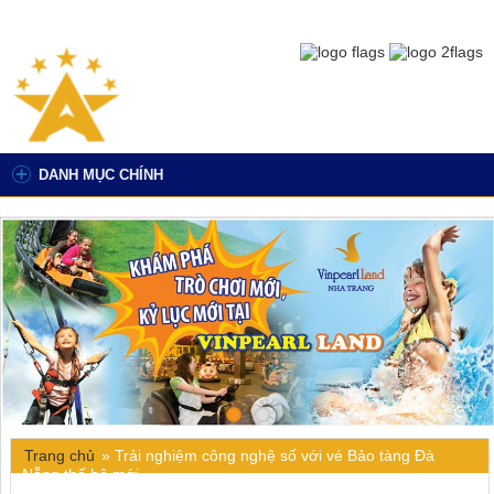
DANH MỤC CHÍNH
Trang chủ
»
Trải nghiệm công nghệ số với vé Bảo tàng Đà
Nẵng thế hệ mới