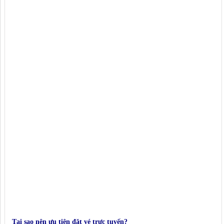
Tại sao nên ưu tiên đặt vé trực tuyến?