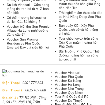
Vườn thú độc bản giữa lòng
Du lịch Vinpearl – Cẩm nang
đảo Hòn Tre
thông tin trọn bộ từ A- Z bạn
nên biết
Trải nghiệm ẩm thực độc đáo
tại Nhà Hàng Deep Sea Phú
Có thể nhượng lại voucher
Quốc
du lịch Cát Bà không ?
Bún quậy Kiến Xây Phú
Voucher biệt thự Sun Premier
Quốc: Lịch sử và hệ thống
Village Hạ Long nghỉ dưỡng
chi nhánh
đẳng cấp 6*
Tour chèo kayak trên sông
Voucher Sun Premier
Cửa Cạn ngắm hoàng hôn
Residences Phú Quốc
Phú Quốc
Emerald Bay giá siêu tiện lợi
Bãi Trường Phú Quốc: Thiên
đường hoàng hôn và sống
ảo cực chất
Voucher Vinpearl
Voucher Phú Quốc
Voucher Đà Nẵng
0901 776 893
Điện Thoại
:
Voucher Hạ Long
Voucher Nha Trang
0825 437 888
Điện Thoại 2
:
Voucher Quy Nhơn
Tour Phú Quốc Giá Rẻ
TP Hà Nội - Tầng
Địa chỉ 1 :
Voucher Du Thuyền
2, Số 15b, Ngõ 110, Trần
Bán
Vé Đồi Rồng
Đồ Sơn