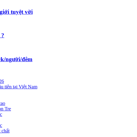
iới tuyệt vời
 ?
00k/người/đêm
26
 tiên tại Việt Nam
cao
òn Tre
c
c
 chất