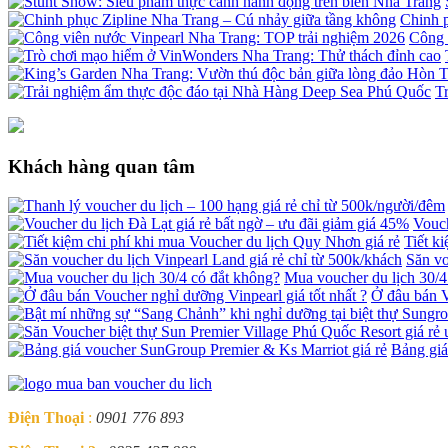
Chinh 
Công 
T
Khách hàng quan tâm
Vouch
Tiết k
Săn vo
Mua voucher du lịch 30/4
Ở đâu bán V
Bảng giá
Điện Thoại
:
0901 776 893