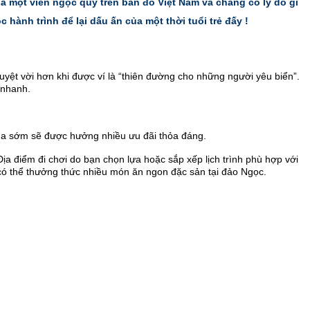
à một viên ngọc quý trên bản đồ Việt Nam và chẳng có lý do gì
hành trình để lại dấu ấn của một thời tuổi trẻ đấy !
tuyệt vời hơn khi được ví là “thiên đường cho những người yêu biển”.
 nhanh.
 mua sớm sẽ được hưởng nhiều ưu đãi thỏa đáng.
a điểm đi chơi do bạn chọn lựa hoặc sắp xếp lịch trình phù hợp với
 có thể thưởng thức nhiều món ăn ngon đặc sản tại đảo Ngọc.