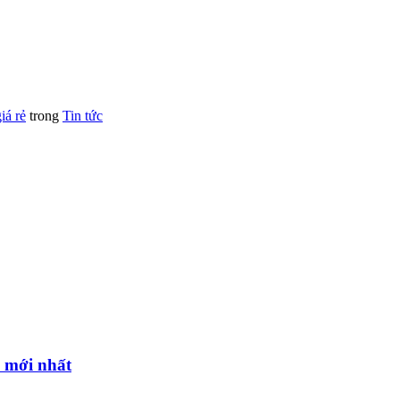
iá rẻ
trong
Tin tức
i mới nhất