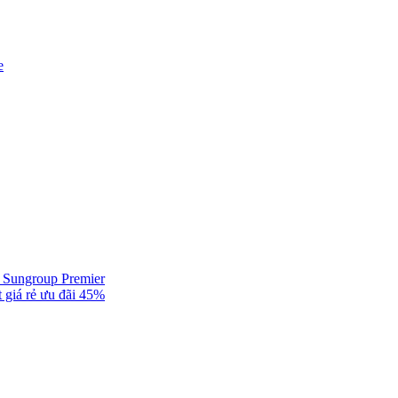
e
ự Sungroup Premier
 giá rẻ ưu đãi 45%