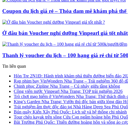
Coupon du lịch giá rẻ – Thỏa đam mê khám phá thế g
Ở đâu bán Voucher nghỉ dưỡng Vinpearl giá tốt nhất
Thanh lý voucher du lịch – 100 hạng giá rẻ chỉ từ 5
Tin liên quan
Hòn Tre 2N1Đ: Hành trình khám phá thiên đường biển đảo 20
Rạp phim bay VinWonders Nha Trang – Trải nghiệm 360 độ đầu
Chinh phục Zipline Nha Trang – Cú nhảy giữa tầng không
Công viên nước Vinpearl Nha Trang: TOP trải nghiệm 2026
Trò chơi mạo hiểm ở VinWonders Nha Trang: Thử thách đỉnh 
King’s Garden Nha Trang: Vườn thú độc bản giữa lòng đảo H
Trải nghiệm ẩm thực độc đáo tại Nhà Hàng Deep Sea Phú Quố
Bún quậy Kiến Xây Phú Quốc: Lịch sử và hệ thống chi nhánh
Tour chèo kayak trên sông Cửa Cạn ngắm hoàng hôn Phú Quố
Bãi Trường Phú Quốc: Thiên đường hoàng hôn và sống ảo cực