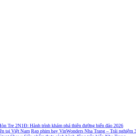
òn Tre 2N1Đ: Hành trình khám phá thiên đường biển đảo 2026
Rạp phim bay VinWonders Nha Trang – Trải nghiệm 36