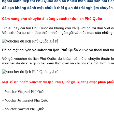
ngoài cảnh đẹp thì Phú Quốc còn có nhiều món đặc sản nổi tiến
để bạn không dành một chút ít thời gian để trải nghiệm chuyến 
Cẩm nang cho chuyến đi cùng voucher du lịch Phú Quốc
Từ lâu nay cái tên Phú Quốc đã không còn xa lạ với người dân Việt đă
Vốn sở hữu sự xinh đẹp thiên nhiên, gần gũi và mộc mạc của những co
Để có một chuyến
voucher du lịch Phú Quốc
vui vẻ và thoải mái t
Với gói voucher du lịch Phú Quốc, du khách có thể di chuyển thuận 
voucher đã đưa ra giúp tiết kiệm thời gian và chi phí khá tốt. Hơn 
Một số sản phẩm voucher du lịch Phú Quốc giá rẻ đang được phân phối
– Voucher Vinpearl Phú Quốc
– Voucher Jw marriot Phú Quốc
– Voucher Novotel Phú Quốc