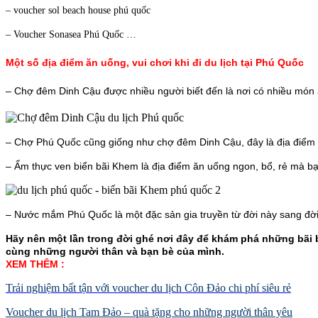
– voucher sol beach house phú quốc
– Voucher Sonasea Phú Quốc …
Một số địa điểm ăn uống, vui chơi khi đi du lịch
tại Phú Quốc
– Chợ đêm Dinh Cậu được nhiều người biết đến là nơi có nhiều món 
– Chợ Phú Quốc cũng giống như chợ đêm Dinh Cậu, đây là địa điểm ăn
– Ẩm thực ven biển bãi Khem là địa điểm ăn uống ngon, bổ, rẻ mà bạ
– Nước mắm Phú Quốc là một đặc sản gia truyền từ đời này sang đời 
Hãy nên một lần trong đời ghé nơi đây để khám phá những bãi 
cùng những người thân và bạn bè của mình.
XEM THÊM :
Trải nghiệm bất tận với voucher du lịch Côn Đảo chi phí siêu rẻ
Voucher du lịch Tam Đảo – quà tặng cho những người thân yêu