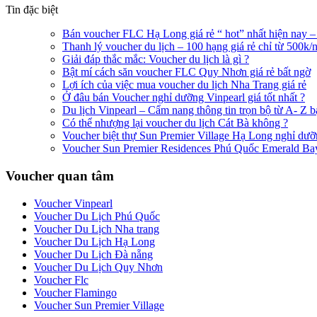
Tin đặc biệt
Bán voucher FLC Hạ Long giá rẻ “ hot” nhất hiện nay –
Thanh lý voucher du lịch – 100 hạng giá rẻ chỉ từ 500k
Giải đáp thắc mắc: Voucher du lịch là gì ?
Bật mí cách săn voucher FLC Quy Nhơn giá rẻ bất ngờ
Lợi ích của việc mua voucher du lịch Nha Trang giá rẻ
Ở đâu bán Voucher nghỉ dưỡng Vinpearl giá tốt nhất ?
Du lịch Vinpearl – Cẩm nang thông tin trọn bộ từ A- Z b
Có thể nhượng lại voucher du lịch Cát Bà không ?
Voucher biệt thự Sun Premier Village Hạ Long nghỉ dưỡ
Voucher Sun Premier Residences Phú Quốc Emerald Bay g
Voucher quan tâm
Voucher Vinpearl
Voucher Du Lịch Phú Quốc
Voucher Du Lịch Nha trang
Voucher Du Lịch Hạ Long
Voucher Du Lịch Đà nẵng
Voucher Du Lịch Quy Nhơn
Voucher Flc
Voucher Flamingo
Voucher Sun Premier Village