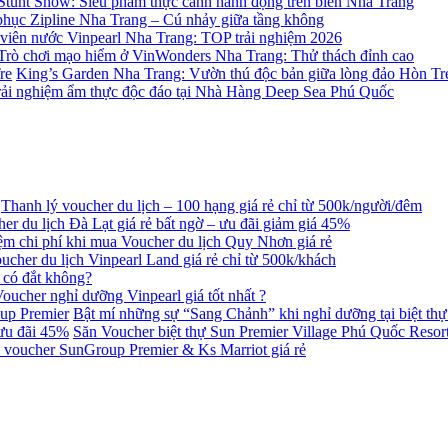
Stunt Show: Siêu phẩm thực cảnh hành động trên biển Nha Trang
phục Zipline Nha Trang – Cú nhảy giữa tầng không
viên nước Vinpearl Nha Trang: TOP trải nghiệm 2026
Trò chơi mạo hiểm ở VinWonders Nha Trang: Thử thách đỉnh cao
King’s Garden Nha Trang: Vườn thú độc bản giữa lòng đảo Hòn Tr
rải nghiệm ẩm thực độc đáo tại Nhà Hàng Deep Sea Phú Quốc
Thanh lý voucher du lịch – 100 hạng giá rẻ chỉ từ 500k/người/đêm
er du lịch Đà Lạt giá rẻ bất ngờ – ưu đãi giảm giá 45%
iệm chi phí khi mua Voucher du lịch Quy Nhơn giá rẻ
ucher du lịch Vinpearl Land giá rẻ chỉ từ 500k/khách
 có đắt không?
oucher nghỉ dưỡng Vinpearl giá tốt nhất ?
Bật mí những sự “Sang Chảnh” khi nghỉ dưỡng tại biệt th
Săn Voucher biệt thự Sun Premier Village Phú Quốc Resort
 voucher SunGroup Premier & Ks Marriot giá rẻ