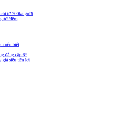
 chỉ từ 700k/người
/người/đêm
ạn nên biết
ng đẳng cấp 6*
iá siêu tiện lợi