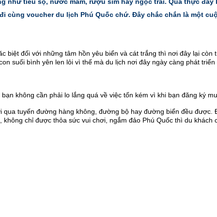
g như tiêu sọ, nước mắm, rượu sim hay ngọc trai. Quả thực đây l
đi cùng voucher du lịch Phú Quốc chứ. Đây chắc chắn là một cuộc 
c biệt đối với những tâm hồn yêu biển và cát trắng thì nơi đây lại còn 
n suối bình yên len lỏi vì thế mà du lịch nơi đây ngày càng phát triển
hì bạn không cần phải lo lắng quá về việc tốn kém vì khi bạn đăng ký
lợi qua tuyến đường hàng không, đường bộ hay đường biển đều được. Đị
nữa, không chỉ được thỏa sức vui chơi, ngắm đảo Phú Quốc thì du khách