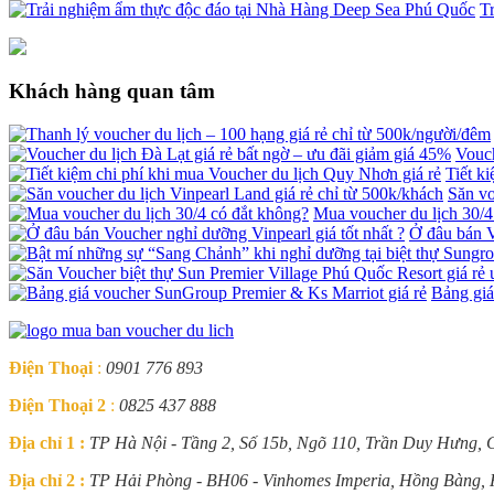
T
Khách hàng quan tâm
Vouch
Tiết k
Săn vo
Mua voucher du lịch 30/4
Ở đâu bán V
Bảng giá
Điện Thoại
:
0901 776 893
Điện Thoại 2
:
0825 437 888
Địa chỉ 1 :
TP Hà Nội - Tầng 2, Số 15b, Ngõ 110, Trần Duy Hưng, 
Địa chỉ 2 :
TP Hải Phòng - BH06 - Vinhomes Imperia, Hồng Bàng,