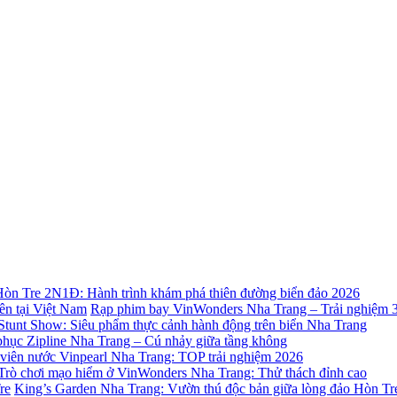
òn Tre 2N1Đ: Hành trình khám phá thiên đường biển đảo 2026
Rạp phim bay VinWonders Nha Trang – Trải nghiệm 36
Stunt Show: Siêu phẩm thực cảnh hành động trên biển Nha Trang
phục Zipline Nha Trang – Cú nhảy giữa tầng không
viên nước Vinpearl Nha Trang: TOP trải nghiệm 2026
Trò chơi mạo hiểm ở VinWonders Nha Trang: Thử thách đỉnh cao
King’s Garden Nha Trang: Vườn thú độc bản giữa lòng đảo Hòn Tr