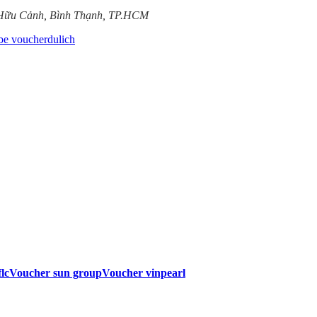
 Hữu Cảnh, Bình Thạnh, TP.HCM
lc
Voucher sun group
Voucher vinpearl