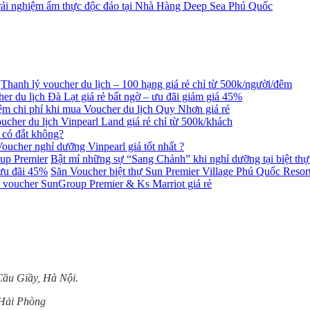
rải nghiệm ẩm thực độc đáo tại Nhà Hàng Deep Sea Phú Quốc
Thanh lý voucher du lịch – 100 hạng giá rẻ chỉ từ 500k/người/đêm
er du lịch Đà Lạt giá rẻ bất ngờ – ưu đãi giảm giá 45%
iệm chi phí khi mua Voucher du lịch Quy Nhơn giá rẻ
ucher du lịch Vinpearl Land giá rẻ chỉ từ 500k/khách
 có đắt không?
oucher nghỉ dưỡng Vinpearl giá tốt nhất ?
Bật mí những sự “Sang Chảnh” khi nghỉ dưỡng tại biệt th
Săn Voucher biệt thự Sun Premier Village Phú Quốc Resort
 voucher SunGroup Premier & Ks Marriot giá rẻ
Cầu Giầy, Hà Nội.
 Hải Phòng