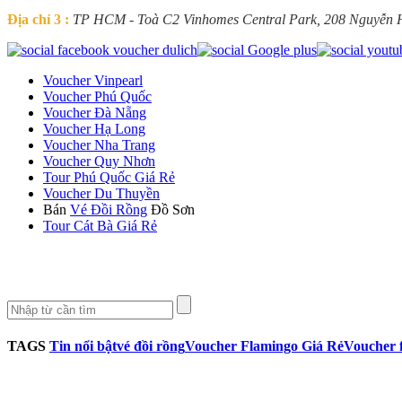
Địa chỉ 3 :
TP HCM - Toà C2 Vinhomes Central Park, 208 Nguyễn
Voucher Vinpearl
Voucher Phú Quốc
Voucher Đà Nẵng
Voucher Hạ Long
Voucher Nha Trang
Voucher Quy Nhơn
Tour Phú Quốc Giá Rẻ
Voucher Du Thuyền
Bán
Vé Đồi Rồng
Đồ Sơn
Tour Cát Bà Giá Rẻ
TAGS
Tin nổi bật
vé đồi rồng
Voucher Flamingo Giá Rẻ
Voucher f