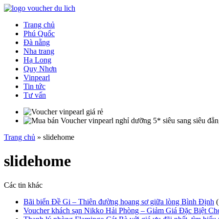
Trang chủ
Phú Quốc
Đà nẵng
Nha trang
Hạ Long
Quy Nhơn
Vinpearl
Tin tức
Tư vấn
Trang chủ
»
slidehome
slidehome
Các tin khác
Bãi biển Đề Gi – Thiên đường hoang sơ giữa lòng Bình Định
(
Voucher khách sạn Nikko Hải Phòng – Giảm Giá Đặc Biệt C