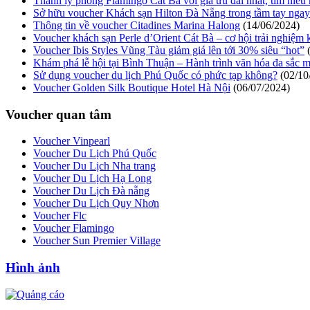
Thanh lý phòng Flamingo Cát Bà với giá ưu đãi nhất, tìm hiểu
Sở hữu voucher Khách sạn Hilton Đà Nẵng trong tầm tay ngay 
Thông tin về voucher Citadines Marina Halong
(14/06/2024)
Voucher khách sạn Perle d’Orient Cát Bà – cơ hội trải nghiệm
Voucher Ibis Styles Vũng Tàu giảm giá lên tới 30% siêu “hot”
(
Khám phá lễ hội tại Bình Thuận – Hành trình văn hóa đa sắc 
Sử dụng voucher du lịch Phú Quốc có phức tạp không?
(02/10
Voucher Golden Silk Boutique Hotel Hà Nội
(06/07/2024)
Voucher quan tâm
Voucher Vinpearl
Voucher Du Lịch Phú Quốc
Voucher Du Lịch Nha trang
Voucher Du Lịch Hạ Long
Voucher Du Lịch Đà nẵng
Voucher Du Lịch Quy Nhơn
Voucher Flc
Voucher Flamingo
Voucher Sun Premier Village
Hình ảnh