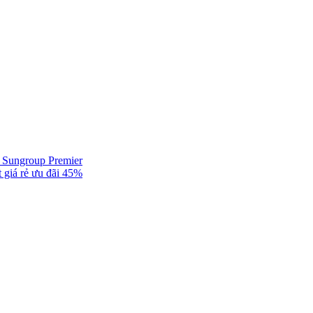
ự Sungroup Premier
 giá rẻ ưu đãi 45%