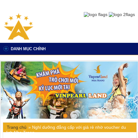
DANH MỤC CHÍNH
Trang chủ
»
Nghỉ dưỡng đẳng cấp với giá rẻ nhờ voucher du
lịch Nha Trang