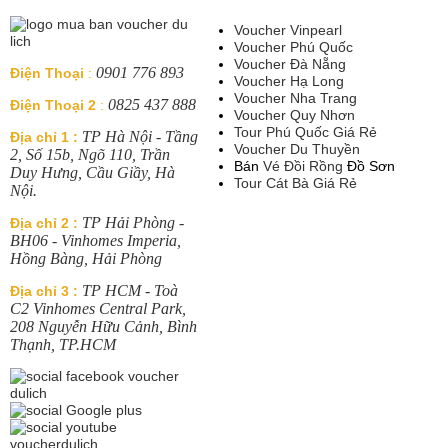
Voucher Vinpearl
Voucher Phú Quốc
Voucher Đà Nẵng
0901 776 893
Điện Thoại
:
Voucher Hạ Long
Voucher Nha Trang
0825 437 888
Điện Thoại 2
:
Voucher Quy Nhơn
Tour Phú Quốc Giá Rẻ
TP Hà Nội - Tầng
Địa chỉ 1 :
Voucher Du Thuyền
2, Số 15b, Ngõ 110, Trần
Bán
Vé Đồi Rồng
Đồ Sơn
Duy Hưng, Cầu Giầy, Hà
Tour Cát Bà Giá Rẻ
Nội.
TP Hải Phòng -
Địa chỉ 2 :
BH06 - Vinhomes Imperia,
Hồng Bàng, Hải Phòng
TP HCM - Toà
Địa chỉ 3 :
C2 Vinhomes Central Park,
208 Nguyễn Hữu Cảnh, Bình
Thạnh, TP.HCM