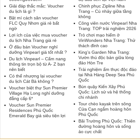
Giải đáp thắc mắc: Voucher
Chinh phục Zipline Nha
du lịch là gì ?
Trang – Cú nhảy giữa tầng
không
Bật mí cách săn voucher
FLC Quy Nhơn giá rẻ bất
Công viên nước Vinpearl Nha
ngờ
Trang: TOP trải nghiệm 2026
Lợi ích của việc mua voucher
Trò chơi mạo hiểm ở
du lịch Nha Trang giá rẻ
VinWonders Nha Trang: Thử
thách đỉnh cao
Ở đâu bán Voucher nghỉ
dưỡng Vinpearl giá tốt nhất ?
King’s Garden Nha Trang:
Vườn thú độc bản giữa lòng
Du lịch Vinpearl – Cẩm nang
đảo Hòn Tre
thông tin trọn bộ từ A- Z bạn
nên biết
Trải nghiệm ẩm thực độc đáo
tại Nhà Hàng Deep Sea Phú
Có thể nhượng lại voucher
Quốc
du lịch Cát Bà không ?
Bún quậy Kiến Xây Phú
Voucher biệt thự Sun Premier
Quốc: Lịch sử và hệ thống
Village Hạ Long nghỉ dưỡng
chi nhánh
đẳng cấp 6*
Tour chèo kayak trên sông
Voucher Sun Premier
Cửa Cạn ngắm hoàng hôn
Residences Phú Quốc
Phú Quốc
Emerald Bay giá siêu tiện lợi
Bãi Trường Phú Quốc: Thiên
đường hoàng hôn và sống
ảo cực chất