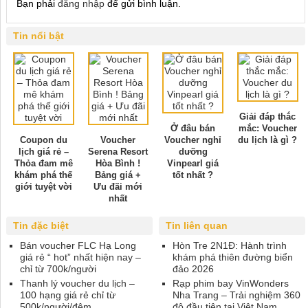
Bạn phải
đăng nhập
để gửi bình luận.
Tin nổi bật
Giải đáp thắc
Ở đâu bán
mắc: Voucher
Coupon du
Voucher
Voucher nghỉ
du lịch là gì ?
lịch giá rẻ –
Serena Resort
dưỡng
Thỏa đam mê
Hòa Bình !
Vinpearl giá
khám phá thế
Bảng giá +
tốt nhất ?
giới tuyệt vời
Ưu đãi mới
nhất
Tin đặc biệt
Tin liên quan
Bán voucher FLC Hạ Long
Hòn Tre 2N1Đ: Hành trình
giá rẻ “ hot” nhất hiện nay –
khám phá thiên đường biển
chỉ từ 700k/người
đảo 2026
Thanh lý voucher du lịch –
Rạp phim bay VinWonders
100 hạng giá rẻ chỉ từ
Nha Trang – Trải nghiệm 360
500k/người/đêm
độ đầu tiên tại Việt Nam