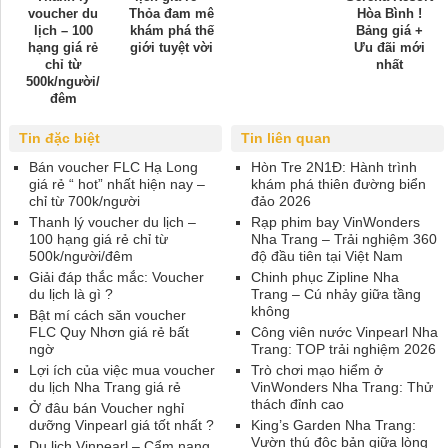
voucher du
Thỏa đam mê
Hòa Bình !
lịch – 100
khám phá thế
Bảng giá +
hạng giá rẻ
giới tuyệt vời
Ưu đãi mới
chỉ từ
nhất
500k/người/
đêm
Tin đặc biệt
Tin liên quan
Bán voucher FLC Hạ Long
Hòn Tre 2N1Đ: Hành trình
giá rẻ “ hot” nhất hiện nay –
khám phá thiên đường biển
chỉ từ 700k/người
đảo 2026
Thanh lý voucher du lịch –
Rạp phim bay VinWonders
100 hạng giá rẻ chỉ từ
Nha Trang – Trải nghiệm 360
500k/người/đêm
độ đầu tiên tại Việt Nam
Giải đáp thắc mắc: Voucher
Chinh phục Zipline Nha
du lịch là gì ?
Trang – Cú nhảy giữa tầng
không
Bật mí cách săn voucher
FLC Quy Nhơn giá rẻ bất
Công viên nước Vinpearl Nha
ngờ
Trang: TOP trải nghiệm 2026
Lợi ích của việc mua voucher
Trò chơi mạo hiểm ở
du lịch Nha Trang giá rẻ
VinWonders Nha Trang: Thử
thách đỉnh cao
Ở đâu bán Voucher nghỉ
dưỡng Vinpearl giá tốt nhất ?
King’s Garden Nha Trang:
Vườn thú độc bản giữa lòng
Du lịch Vinpearl – Cẩm nang