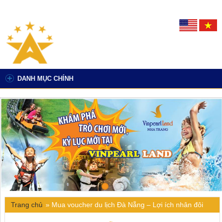
DANH MỤC CHÍNH
Trang chủ
»
Mua voucher du lịch Đà Nẵng – Lợi ích nhân đôi