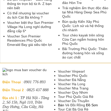
đảo Hòn Tre
thông tin trọn bộ từ A- Z bạn
nên biết
Trải nghiệm ẩm thực độc đáo
tại Nhà Hàng Deep Sea Phú
Có thể nhượng lại voucher
Quốc
du lịch Cát Bà không ?
Bún quậy Kiến Xây Phú
Voucher biệt thự Sun Premier
Quốc: Lịch sử và hệ thống
Village Hạ Long nghỉ dưỡng
chi nhánh
đẳng cấp 6*
Tour chèo kayak trên sông
Voucher Sun Premier
Cửa Cạn ngắm hoàng hôn
Residences Phú Quốc
Phú Quốc
Emerald Bay giá siêu tiện lợi
Bãi Trường Phú Quốc: Thiên
đường hoàng hôn và sống
ảo cực chất
Voucher Vinpearl
Voucher Phú Quốc
Voucher Đà Nẵng
0901 776 893
Điện Thoại
:
Voucher Hạ Long
Voucher Nha Trang
0825 437 888
Điện Thoại 2
:
Voucher Quy Nhơn
Tour Phú Quốc Giá Rẻ
TP Hà Nội - Tầng
Địa chỉ 1 :
Voucher Du Thuyền
2, Số 15b, Ngõ 110, Trần
Bán
Vé Đồi Rồng
Đồ Sơn
Duy Hưng, Cầu Giầy, Hà
Tour Cát Bà Giá Rẻ