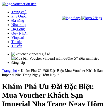
Trang chủ
Phú Quốc
Đà nẵng
Nha trang
Hạ Long
Quy Nhơn
Vinpearl
Tin tức
Tư vấn
Trang chủ
»
Khám Phá Ưu Đãi Đặc Biệt: Mua Voucher Khách Sạn
Imperial Nha Trang Ngay Hôm Nay!”
Khám Phá Ưu Đãi Đặc Biệt:
Mua Voucher Khách Sạn
Imperial Nha Trang Ngay Hôm