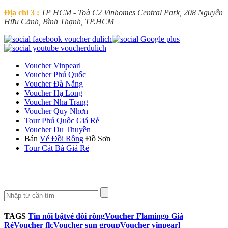
Địa chỉ 3 :
TP HCM - Toà C2 Vinhomes Central Park, 208 Nguyễn
Hữu Cảnh, Bình Thạnh, TP.HCM
Voucher Vinpearl
Voucher Phú Quốc
Voucher Đà Nẵng
Voucher Hạ Long
Voucher Nha Trang
Voucher Quy Nhơn
Tour Phú Quốc Giá Rẻ
Voucher Du Thuyền
Bán
Vé Đồi Rồng
Đồ Sơn
Tour Cát Bà Giá Rẻ
TAGS
Tin nổi bật
vé đồi rồng
Voucher Flamingo Giá
Rẻ
Voucher flc
Voucher sun group
Voucher vinpearl