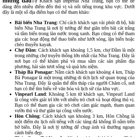
những đâu
Từ Khách sạn Imperial Nha Trang, bạn có thể dễ
dàng đến nhiều điểm đến thú vị và nổi tiếng trong khu vực. Dưới
đây là một số địa điểm bạn có thể tham khảo:
Bãi biển Nha Trang
: Chỉ cách khách sạn vài phút đi bộ, bãi
biển Nha Trang là nơi lý tưởng để thư giãn trên bãi cát trắng
và tắm biển trong làn nước trong xanh. Bạn cũng có thể tham
gia các hoạt động thể thao biển như lướt sóng, lặn biển hoặc
chèo thuyền kayak.
Chợ Đầm
: Cách khách sạn khoảng 1,5 km, chợ Đầm là một
trong những chợ truyền thống lớn nhất của Nha Trang. Đây là
nơi bạn có thể khám phá và mua sắm các sản phẩm địa
phương, hải sản tươi sống và quà lưu niệm.
Tháp Bà Ponagar
: Nằm cách khách sạn khoảng 4 km, Tháp
Bà Ponagar là một trong những di tích lịch sử quan trọng của
Nha Trang. Đây là quần thể đền tháp của người Chăm cổ, nơi
bạn có thể tìm hiểu về văn hóa và lịch sử của khu vực.
Vinpearl Land
: Khoảng 5 km từ khách sạn, Vinpearl Land
là công viên giải trí lớn với nhiều trò chơi và hoạt động thú vị.
Bạn có thể tham gia các trò chơi cảm giác mạnh, tham quan
vườn thú và thư giãn tại công viên nước.
Hòn Chồng
: Cách khách sạn khoảng 3 km, Hòn Chồng là
một điểm du lịch nổi tiếng với các tảng đá khổng lồ nằm trên
bờ biển. Đây là nơi lý tưởng để chụp ảnh và thưởng ngoạn
cảnh biển đẹp.