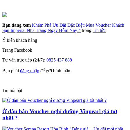
Bạn đang xem
Khám Phá Ưu Đãi Đặc Biệt: Mua Voucher Khách
Sạn Imperial Nha Trang Ngay Hôm Nay!”
trong
Tin tức
Ý kiến khách hàng
Trang
Facebook
Tư vấn trực tiếp (24/7):
0825 437 888
Bạn phải
đăng nhập
để gửi bình luận.
Tin nổi bật
Ở đâu bán Voucher nghỉ dưỡng Vinpearl giá tốt
nhất ?