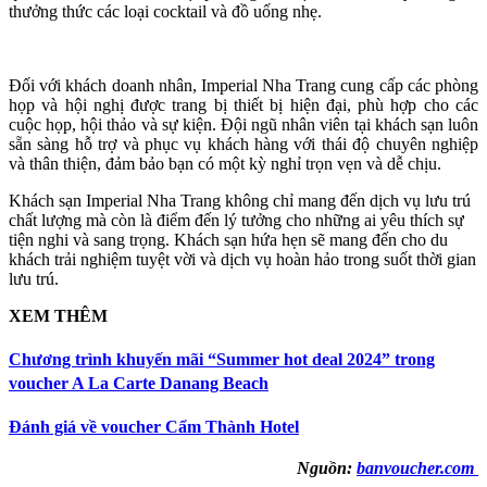
thưởng thức các loại cocktail và đồ uống nhẹ.
Đối với khách doanh nhân, Imperial Nha Trang cung cấp các phòng
họp và hội nghị được trang bị thiết bị hiện đại, phù hợp cho các
cuộc họp, hội thảo và sự kiện. Đội ngũ nhân viên tại khách sạn luôn
sẵn sàng hỗ trợ và phục vụ khách hàng với thái độ chuyên nghiệp
và thân thiện, đảm bảo bạn có một kỳ nghỉ trọn vẹn và dễ chịu.
Khách sạn Imperial Nha Trang không chỉ mang đến dịch vụ lưu trú
chất lượng mà còn là điểm đến lý tưởng cho những ai yêu thích sự
tiện nghi và sang trọng
. Khách sạn hứa hẹn sẽ mang đến cho du
khách trải nghiệm tuyệt vời và dịch vụ hoàn hảo trong suốt thời gian
lưu trú.
XEM THÊM
Chương trình khuyến mãi “Summer hot deal 2024” trong
voucher A La Carte Danang Beach
Đánh giá về voucher Cẩm Thành Hotel
Nguồn:
banvoucher.com