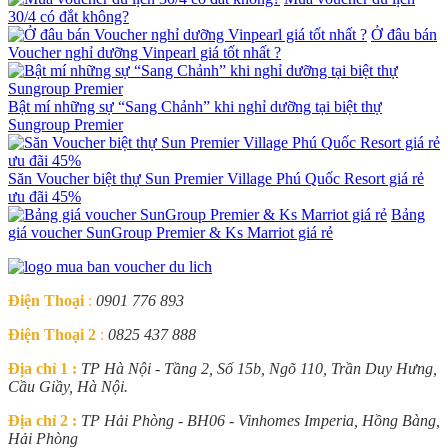
30/4 có đắt không?
Ở đâu bán
Voucher nghỉ dưỡng Vinpearl giá tốt nhất ?
Bật mí những sự “Sang Chảnh” khi nghỉ dưỡng tại biệt thự
Sungroup Premier
Săn Voucher biệt thự Sun Premier Village Phú Quốc Resort giá rẻ
ưu đãi 45%
Bảng
giá voucher SunGroup Premier & Ks Marriot giá rẻ
Điện Thoại
:
0901 776 893
Điện Thoại 2
:
0825 437 888
Địa chỉ 1 :
TP Hà Nội - Tầng 2, Số 15b, Ngõ 110, Trần Duy Hưng,
Cầu Giầy, Hà Nội.
Địa chỉ 2 :
TP Hải Phòng - BH06 - Vinhomes Imperia, Hồng Bàng,
Hải Phòng