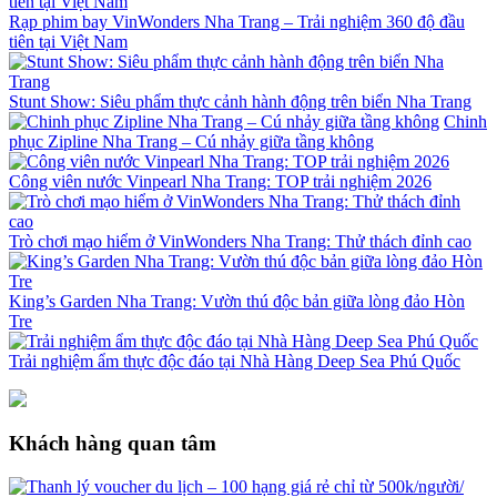
Rạp phim bay VinWonders Nha Trang – Trải nghiệm 360 độ đầu
tiên tại Việt Nam
Stunt Show: Siêu phẩm thực cảnh hành động trên biển Nha Trang
Chinh
phục Zipline Nha Trang – Cú nhảy giữa tầng không
Công viên nước Vinpearl Nha Trang: TOP trải nghiệm 2026
Trò chơi mạo hiểm ở VinWonders Nha Trang: Thử thách đỉnh cao
King’s Garden Nha Trang: Vườn thú độc bản giữa lòng đảo Hòn
Tre
Trải nghiệm ẩm thực độc đáo tại Nhà Hàng Deep Sea Phú Quốc
Khách hàng quan tâm