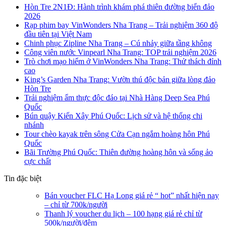
Hòn Tre 2N1Đ: Hành trình khám phá thiên đường biển đảo
2026
Rạp phim bay VinWonders Nha Trang – Trải nghiệm 360 độ
đầu tiên tại Việt Nam
Chinh phục Zipline Nha Trang – Cú nhảy giữa tầng không
Công viên nước Vinpearl Nha Trang: TOP trải nghiệm 2026
Trò chơi mạo hiểm ở VinWonders Nha Trang: Thử thách đỉnh
cao
King’s Garden Nha Trang: Vườn thú độc bản giữa lòng đảo
Hòn Tre
Trải nghiệm ẩm thực độc đáo tại Nhà Hàng Deep Sea Phú
Quốc
Bún quậy Kiến Xây Phú Quốc: Lịch sử và hệ thống chi
nhánh
Tour chèo kayak trên sông Cửa Cạn ngắm hoàng hôn Phú
Quốc
Bãi Trường Phú Quốc: Thiên đường hoàng hôn và sống ảo
cực chất
Tin đặc biệt
Bán voucher FLC Hạ Long giá rẻ “ hot” nhất hiện nay
– chỉ từ 700k/người
Thanh lý voucher du lịch – 100 hạng giá rẻ chỉ từ
500k/người/đêm