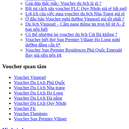
Giải đáp thắc mắc: Voucher du lịch là gì ?
Bật mí cách săn voucher FLC Quy Nhơn giá rẻ bất ngờ
Lợi ích của việc mua voucher du lịch Nha Trang giá rẻ
Ở đâu bán Voucher nghỉ dưỡng Vinpearl giá tốt nhất ?
Du lịch Vinpearl – Cẩm nang thông tin trọn bộ từ A- Z
bạn nên biết
Có thể nhượng lại voucher du lịch Cát Bà không ?
Voucher biệt thự Sun Premier Village Hạ Long nghỉ
dưỡng đẳng cấp 6*
Voucher Sun Premier Residences Phú Quốc Emerald
Bay giá siêu tiện lợi
Voucher quan tâm
Voucher Vinpearl
Voucher Du Lịch Phú Quốc
Voucher Du Lịch Nha trang
Voucher Du Lịch Hạ Long
Voucher Du Lịch Đà nẵng
Voucher Du Lịch Quy Nhơn
Voucher Flc
Voucher Flamingo
Voucher Sun Premier Village