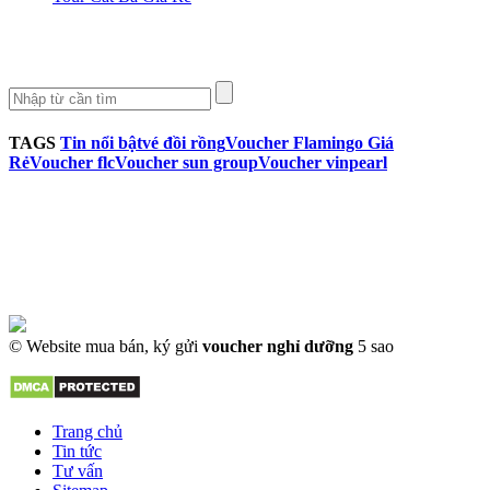
TAGS
Tin nổi bật
vé đồi rồng
Voucher Flamingo Giá
Rẻ
Voucher flc
Voucher sun group
Voucher vinpearl
© Website mua bán, ký gửi
voucher nghỉ dưỡng
5 sao
Trang chủ
Tin tức
Tư vấn