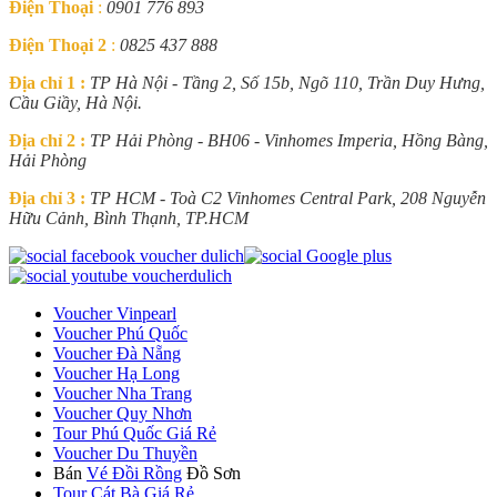
Điện Thoại
:
0901 776 893
Điện Thoại 2
:
0825 437 888
Địa chỉ 1 :
TP Hà Nội - Tầng 2, Số 15b, Ngõ 110, Trần Duy Hưng,
Cầu Giầy, Hà Nội.
Địa chỉ 2 :
TP Hải Phòng - BH06 - Vinhomes Imperia, Hồng Bàng,
Hải Phòng
Địa chỉ 3 :
TP HCM - Toà C2 Vinhomes Central Park, 208 Nguyễn
Hữu Cảnh, Bình Thạnh, TP.HCM
Voucher Vinpearl
Voucher Phú Quốc
Voucher Đà Nẵng
Voucher Hạ Long
Voucher Nha Trang
Voucher Quy Nhơn
Tour Phú Quốc Giá Rẻ
Voucher Du Thuyền
Bán
Vé Đồi Rồng
Đồ Sơn
Tour Cát Bà Giá Rẻ