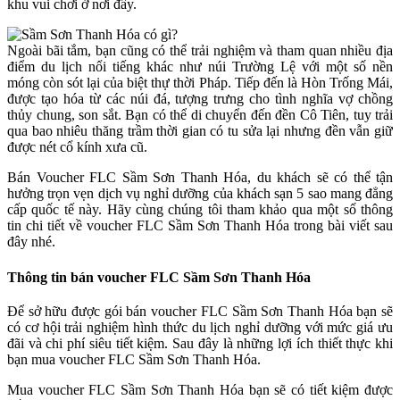
khu vui chơi ở nơi đây.
Ngoài bãi tắm, bạn cũng có thể trải nghiệm và tham quan nhiều địa
điểm du lịch nổi tiếng khác như núi Trường Lệ với một số nền
móng còn sót lại của biệt thự thời Pháp. Tiếp đến là Hòn Trống Mái,
được tạo hóa từ các núi đá, tượng trưng cho tình nghĩa vợ chồng
thủy chung, son sắt. Bạn có thể di chuyển đến đền Cô Tiên, tuy trải
qua bao nhiêu thăng trầm thời gian có tu sửa lại nhưng đền vẫn giữ
được nét cổ kính xưa cũ.
Bán Voucher FLC Sầm Sơn Thanh Hóa, du khách sẽ có thể tận
hưởng trọn vẹn dịch vụ nghỉ dưỡng của khách sạn 5 sao mang đẳng
cấp quốc tế này. Hãy cùng chúng tôi tham khảo qua một số thông
tin chi tiết về voucher FLC Sầm Sơn Thanh Hóa trong bài viết sau
đây nhé.
Thông tin bán voucher FLC Sầm Sơn Thanh Hóa
Để sở hữu được gói bán voucher FLC Sầm Sơn Thanh Hóa bạn sẽ
có cơ hội trải nghiệm hình thức du lịch nghỉ dưỡng với mức giá ưu
đãi và chi phí siêu tiết kiệm. Sau đây là những lợi ích thiết thực khi
bạn mua voucher FLC Sầm Sơn Thanh Hóa.
Mua voucher FLC Sầm Sơn Thanh Hóa bạn sẽ có tiết kiệm được