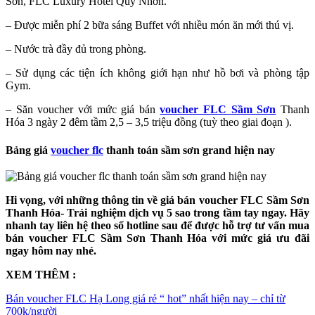
Sơn, FLC Luxury Hotel Quy Nhơn.
– Được miễn phí 2 bữa sáng Buffet với nhiều món ăn mới thú vị.
– Nước trà đầy đủ trong phòng.
– Sử dụng các tiện ích không giới hạn như hồ bơi và phòng tập
Gym.
– Săn voucher với mức giá bán
voucher FLC Sầm Sơn
Thanh
Hóa 3 ngày 2 đêm tầm 2,5 – 3,5 triệu đồng (tuỳ theo giai đoạn ).
Bảng giá
voucher flc
thanh toán sầm sơn grand hiện nay
Hi vọng, với những thông tin về giá bán voucher FLC Sầm Sơn
Thanh Hóa- Trải nghiệm dịch vụ 5 sao trong tầm tay ngay. Hãy
nhanh tay liên hệ theo số hotline sau để được hỗ trợ tư vấn mua
bán voucher FLC Sầm Sơn Thanh Hóa với mức giá ưu đãi
ngay hôm nay nhé.
XEM THÊM :
Bán voucher FLC Hạ Long giá rẻ “ hot” nhất hiện nay – chỉ từ
700k/người