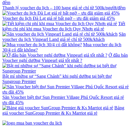
Thanh lý voucher du lịch – 100 hạng giá rẻ chỉ từ 500k/người/đêm
Voucher du lịch Đà Lạt giá rẻ bất ngờ – ưu đãi giảm giá 45%
Tiết
kiệm chi phí khi mua Voucher du lịch Quy Nhơn giá rẻ
Săn
voucher du lịch Vinpearl Land giá rẻ chỉ từ 500k/khách
Mua voucher du lịch
30/4 có đắt không?
Ở đâu bán
Voucher nghỉ dưỡng Vinpearl giá tốt nhất ?
Bật mí những sự “Sang Chảnh” khi nghỉ dưỡng tại biệt thự
Sungroup Premier
Săn Voucher biệt thự Sun Premier Village Phú Quốc Resort giá rẻ
ưu đãi 45%
Bảng
giá voucher SunGroup Premier & Ks Marriot giá rẻ