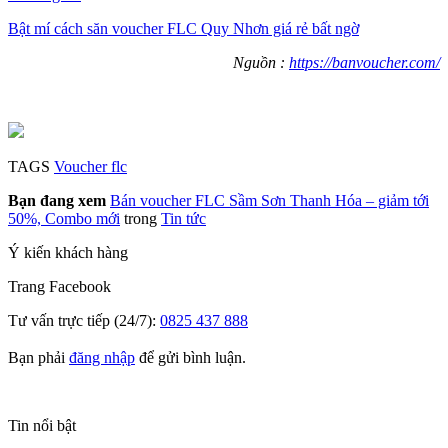
Bật mí cách săn voucher FLC Quy Nhơn giá rẻ bất ngờ
Nguồn :
https://banvoucher.com/
TAGS
Voucher flc
Bạn đang xem
Bán voucher FLC Sầm Sơn Thanh Hóa – giảm tới
50%, Combo mới
trong
Tin tức
Ý kiến khách hàng
Trang
Facebook
Tư vấn trực tiếp (24/7):
0825 437 888
Bạn phải
đăng nhập
để gửi bình luận.
Tin nổi bật