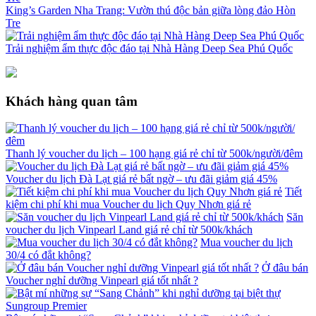
King’s Garden Nha Trang: Vườn thú độc bản giữa lòng đảo Hòn
Tre
Trải nghiệm ẩm thực độc đáo tại Nhà Hàng Deep Sea Phú Quốc
Khách hàng quan tâm
Thanh lý voucher du lịch – 100 hạng giá rẻ chỉ từ 500k/người/đêm
Voucher du lịch Đà Lạt giá rẻ bất ngờ – ưu đãi giảm giá 45%
Tiết
kiệm chi phí khi mua Voucher du lịch Quy Nhơn giá rẻ
Săn
voucher du lịch Vinpearl Land giá rẻ chỉ từ 500k/khách
Mua voucher du lịch
30/4 có đắt không?
Ở đâu bán
Voucher nghỉ dưỡng Vinpearl giá tốt nhất ?