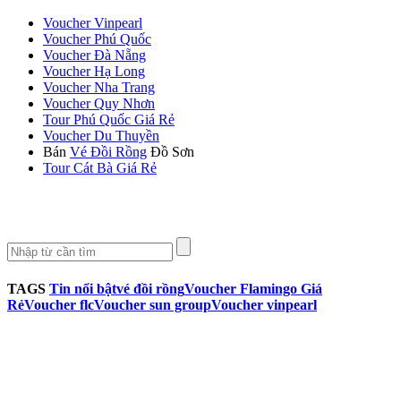
Voucher Vinpearl
Voucher Phú Quốc
Voucher Đà Nẵng
Voucher Hạ Long
Voucher Nha Trang
Voucher Quy Nhơn
Tour Phú Quốc Giá Rẻ
Voucher Du Thuyền
Bán
Vé Đồi Rồng
Đồ Sơn
Tour Cát Bà Giá Rẻ
TAGS
Tin nổi bật
vé đồi rồng
Voucher Flamingo Giá
Rẻ
Voucher flc
Voucher sun group
Voucher vinpearl