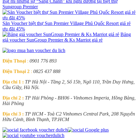
Bật mí những sự “Sang Chảnh” khi nghỉ dưỡng tại biệt thự
Sungroup Premier
Săn Voucher biệt thự Sun Premier Village Phú Quốc Resort giá rẻ
ưu đãi 45%
Bảng
giá voucher SunGroup Premier & Ks Marriot giá rẻ
Điện Thoại
:
0901 776 893
Điện Thoại 2
:
0825 437 888
Địa chỉ 1 :
TP Hà Nội - Tầng 2, Số 15b, Ngõ 110, Trần Duy Hưng,
Cầu Giầy, Hà Nội.
Địa chỉ 2 :
TP Hải Phòng - BH06 - Vinhomes Imperia, Hồng Bàng,
Hải Phòng
Địa chỉ 3 :
TP HCM - Toà C2 Vinhomes Central Park, 208 Nguyễn
Hữu Cảnh, Bình Thạnh, TP.HCM